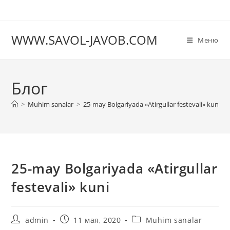
Перейти
к
содержимому
WWW.SAVOL-JAVOB.COM
Меню
Блог
>
Muhim sanalar
>
25-may Bolgariyada «Atirgullar festevali» kuni
25-may Bolgariyada «Atirgullar
festevali» kuni
Автор
Запись
Рубрика
admin
11 мая, 2020
Muhim sanalar
записи:
опубликована:
записи: