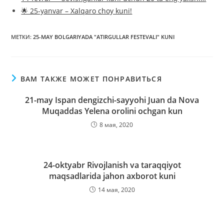
🌟 25-yanvar – Xalqaro choy kuni!
МЕТКИ
:
25-MAY BOLGARIYADA "ATIRGULLAR FESTEVALI" KUNI
ВАМ ТАКЖЕ МОЖЕТ ПОНРАВИТЬСЯ
21-may Ispan dengizchi-sayyohi Juan da Nova
Muqaddas Yelena orolini ochgan kun
8 мая, 2020
24-oktyabr Rivojlanish va taraqqiyot
maqsadlarida jahon axborot kuni
14 мая, 2020