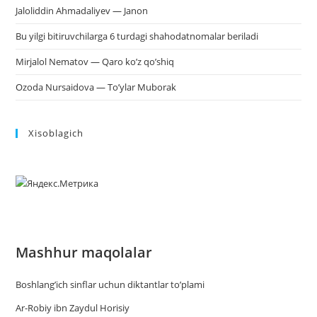
Jaloliddin Ahmadaliyev — Janon
Bu yilgi bitiruvchilarga 6 turdagi shahodatnomalar beriladi
Mirjalol Nematov — Qaro ko’z qo’shiq
Ozoda Nursaidova — To’ylar Muborak
Xisoblagich
Mashhur maqolalar
Boshlang’ich sinflar uchun diktantlar to’plami
Ar-Robiy ibn Zaydul Horisiy