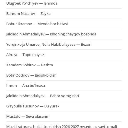
Ulug’bek Yo’lchiyev — Janimda
Bahrom Nazarov — Zayka
Bobur Ikramov — Menda bor bittasi
Jaloliddin Ahmadaliyev — Ishqning chayqov bozorida
Yorqinxo’ja Umarov, Noila Habibullayeva — Bezori
Afruza — Topolmaysiz
Xamdam Sobirov — Peshta
Botir Qodirov — Bidish-bidish
Imron — Ana bo’lmasa
Jaloliddin Ahmadaliyev — Bahor yomg’irlari
G’aybulla Tursunov — Bu yurak
Mustafo — Seva olasanmi
Magistraturaga hujjat topshirish 2026-2027 my.edu.uz sayti orqali