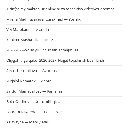
1-sinfga my.maktab.uz online ariza topshirish videoyo’riqnomasi
Milena Madmusayeva, toiraxmed — Yoshlik
VIA Marokand — Aladdin
Yunkaa, Masha Tilla — Jiz-jiz
2026-2027-o’quv yili uchun fanlar majmuasi
Oliygohlarga qabul 2026-2027: Hujjat topshirish boshlandi
Sevinch Ismoilova — Avtobus
Mirjalol Nematov — Anora
Sardor Mamadaliyev — Ranjimas
Botir Qodirov — Xorazmlik qizlar
Bahrom Nazarov — O’tkinchi yor
Asl Wayne — Mani yuvar