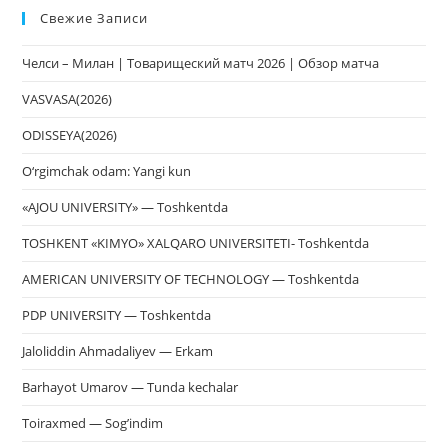
Свежие Записи
чт
за
Челси – Милан | Товарищеский матч 2026 | Обзор матча
па
пои
VASVASA(2026)
ODISSEYA(2026)
O‘rgimchak odam: Yangi kun
«AJOU UNIVERSITY» — Toshkentda
TOSHKENT «KIMYO» XALQARO UNIVERSITETI- Toshkentda
AMERICAN UNIVERSITY OF TECHNOLOGY — Toshkentda
PDP UNIVERSITY — Toshkentda
Jaloliddin Ahmadaliyev — Erkam
Barhayot Umarov — Tunda kechalar
Toiraxmed — Sog’indim