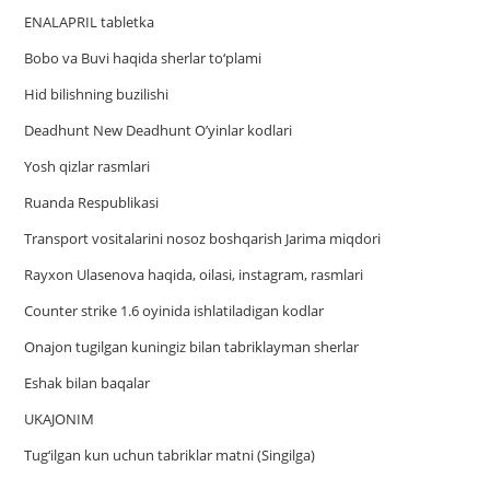
ENALAPRIL tabletka
Bobo va Buvi haqida sherlar to‘plami
Hid bilishning buzilishi
Deadhunt New Deadhunt O’yinlar kodlari
Yosh qizlar rasmlari
Ruanda Respublikasi
Trаnsport vositаlаrini nosoz boshqаrish Jаrimа miqdori
Rayxon Ulasenova haqida, oilasi, instagram, rasmlari
Counter strike 1.6 oyinida ishlatiladigan kodlar
Onajon tugilgan kuningiz bilan tabriklayman sherlar
Eshak bilan baqalar
UKAJONIM
Tug‘ilgan kun uchun tabriklar matni (Singilga)