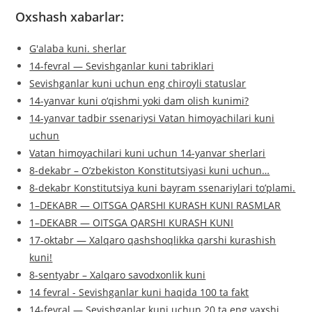
Oxshash xabarlar:
G'alaba kuni. sherlar
14-fevral — Sevishganlar kuni tabriklari
Sevishganlar kuni uchun eng chiroyli statuslar
14-yanvar kuni o‘qishmi yoki dam olish kunimi?
14-yanvar tadbir ssenariysi Vatan himoyachilari kuni
uchun
Vatan himoyachilari kuni uchun 14-yanvar sherlari
8-dekabr – O’zbekiston Konstitutsiyasi kuni uchun…
8-dekabr Konstitutsiya kuni bayram ssenariylari to’plami.
1–DEKABR — OITSGA QARSHI KURASH KUNI RASMLAR
1–DEKABR — OITSGA QARSHI KURASH KUNI
17-oktabr — Xalqaro qashshoqlikka qarshi kurashish
kuni!
8-sentyabr – Xalqaro savodxonlik kuni
14 fevral - Sevishganlar kuni haqida 100 ta fakt
14-fevral — Sevishganlar kuni uchun 20 ta eng yaxshi…