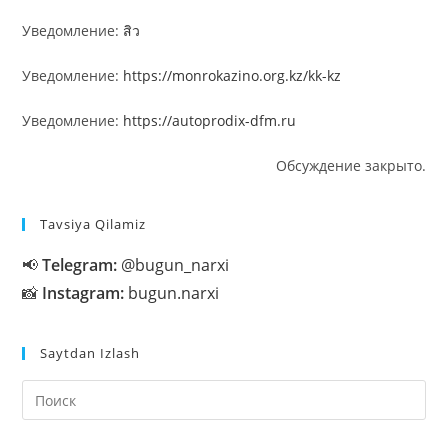
Уведомление:
สิว
Уведомление:
https://monrokazino.org.kz/kk-kz
Уведомление:
https://autoprodix-dfm.ru
Обсуждение закрыто.
Tavsiya Qilamiz
📢
Telegram:
@bugun_narxi
📸
Instagram:
bugun.narxi
Saytdan Izlash
На
кл
Esc