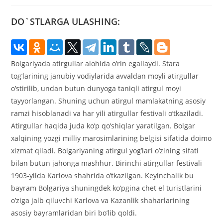
DO`STLARGA ULASHING:
Bolgariyada atirgullar alohida o’rin egallaydi. Stara
tog’larining janubiy vodiylarida avvaldan moyli atirgullar
o’stirilib, undan butun dunyoga taniqli atirgul moyi
tayyorlangan. Shuning uchun atirgul mamlakatning asosiy
ramzi hisoblanadi va har yili atirgullar festivali o’tkaziladi.
Atirgullar haqida juda ko’p qo’shiqlar yaratilgan. Bolgar
xalqining yozgi milliy marosimlarining belgisi sifatida doimo
xizmat qiladi. Bolgariyaning atirgul yog’lari o’zining sifati
bilan butun jahonga mashhur. Birinchi atirgullar festivali
1903-yilda Karlova shahrida o’tkazilgan. Keyinchalik bu
bayram Bolgariya shuningdek ko’pgina chet el turistlarini
o’ziga jalb qiluvchi Karlova va Kazanlik shaharlarining
asosiy bayramlaridan biri bo’lib qoldi.