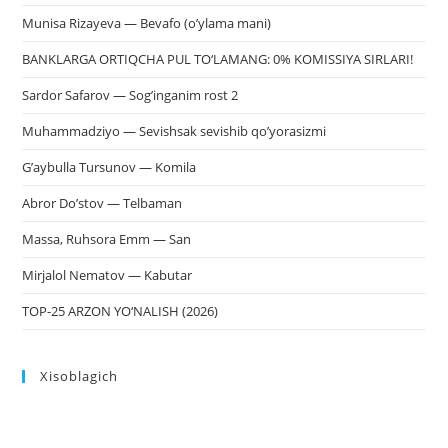
Munisa Rizayeva — Bevafo (o’ylama mani)
BANKLARGA ORTIQCHA PUL TO‘LAMANG: 0% KOMISSIYA SIRLARI!
Sardor Safarov — Sog’inganim rost 2
Muhammadziyo — Sevishsak sevishib qo’yorasizmi
G’aybulla Tursunov — Komila
Abror Do’stov — Telbaman
Massa, Ruhsora Emm — San
Mirjalol Nematov — Kabutar
TOP-25 ARZON YO‘NALISH (2026)
Xisoblagich