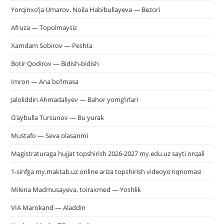
Yorqinxo’ja Umarov, Noila Habibullayeva — Bezori
Afruza — Topolmaysiz
Xamdam Sobirov — Peshta
Botir Qodirov — Bidish-bidish
Imron — Ana bo’lmasa
Jaloliddin Ahmadaliyev — Bahor yomg’irlari
G’aybulla Tursunov — Bu yurak
Mustafo — Seva olasanmi
Magistraturaga hujjat topshirish 2026-2027 my.edu.uz sayti orqali
1-sinfga my.maktab.uz online ariza topshirish videoyo’riqnomasi
Milena Madmusayeva, toiraxmed — Yoshlik
VIA Marokand — Aladdin