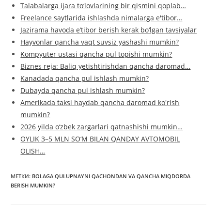
Talabalarga ijara to‘lovlarining bir qismini qoplab…
Freelance saytlarida ishlashda nimalarga e'tibor…
Jazirama havoda e’tibor berish kerak bo‘lgan tavsiyalar
Hayvonlar qancha vaqt suvsiz yashashi mumkin?
Kompyuter ustasi qancha pul topishi mumkin?
Biznes reja: Baliq yetishtirishdan qancha daromad…
Kanadada qancha pul ishlash mumkin?
Dubayda qancha pul ishlash mumkin?
Amerikada taksi haydab qancha daromad ko'rish
mumkin?
2026 yilda o‘zbek zargarlari qatnashishi mumkin…
OYLIK 3–5 MLN SO‘M BILAN QANDAY AVTOMOBIL
OLISH…
МЕТКИ
:
BOLAGA QULUPNAYNI QACHONDAN VA QANCHA MIQDORDA
BERISH MUMKIN?