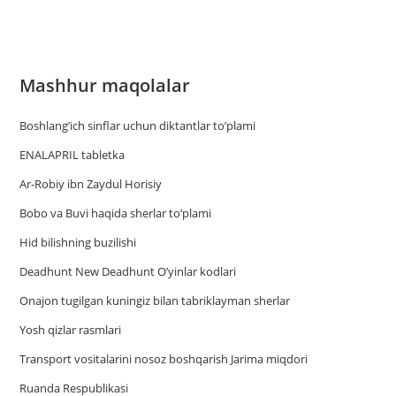
Mashhur maqolalar
Boshlang’ich sinflar uchun diktantlar to’plami
ENALAPRIL tabletka
Ar-Robiy ibn Zaydul Horisiy
Bobo va Buvi haqida sherlar to‘plami
Hid bilishning buzilishi
Deadhunt New Deadhunt O’yinlar kodlari
Onajon tugilgan kuningiz bilan tabriklayman sherlar
Yosh qizlar rasmlari
Trаnsport vositаlаrini nosoz boshqаrish Jаrimа miqdori
Ruanda Respublikasi