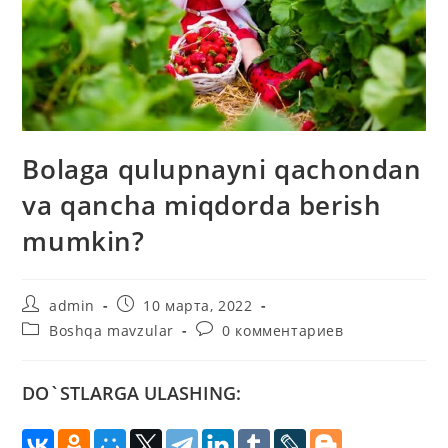
Bolaga qulupnayni qachondan
va qancha miqdorda berish
mumkin?
Автор
Запись
admin
10 марта, 2022
записи:
опубликована:
Рубрика
Комментарии
Boshqa mavzular
0 комментариев
записи:
к
записи:
DO`STLARGA ULASHING: