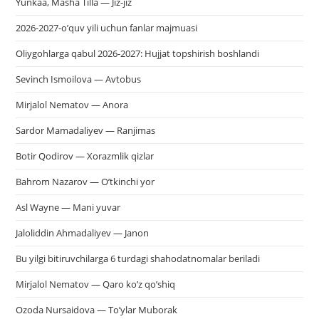
Yunkaa, Masha Tilla — Jiz-jiz
2026-2027-o’quv yili uchun fanlar majmuasi
Oliygohlarga qabul 2026-2027: Hujjat topshirish boshlandi
Sevinch Ismoilova — Avtobus
Mirjalol Nematov — Anora
Sardor Mamadaliyev — Ranjimas
Botir Qodirov — Xorazmlik qizlar
Bahrom Nazarov — O’tkinchi yor
Asl Wayne — Mani yuvar
Jaloliddin Ahmadaliyev — Janon
Bu yilgi bitiruvchilarga 6 turdagi shahodatnomalar beriladi
Mirjalol Nematov — Qaro ko’z qo’shiq
Ozoda Nursaidova — To’ylar Muborak