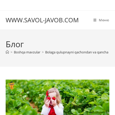
Перейти
к
содержимому
WWW.SAVOL-JAVOB.COM
Меню
Блог
>
Boshqa mavzular
>
Bolaga qulupnayni qachondan va qancha mi