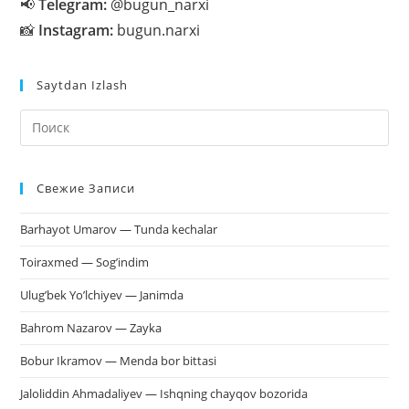
📢
Telegram:
@bugun_narxi
📸
Instagram:
bugun.narxi
Saytdan Izlash
На
кл
Esc
Свежие Записи
чт
за
Barhayot Umarov — Tunda kechalar
па
пои
Toiraxmed — Sog’indim
Ulug’bek Yo’lchiyev — Janimda
Bahrom Nazarov — Zayka
Bobur Ikramov — Menda bor bittasi
Jaloliddin Ahmadaliyev — Ishqning chayqov bozorida