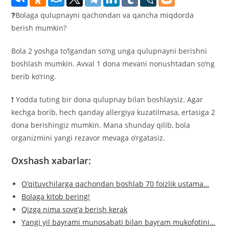
❓Bolaga qulupnayni qachondan va qancha miqdorda
berish mumkin?
Bola 2 yoshga to‘lgandan so‘ng unga qulupnayni berishni
boshlash mumkin. Avval 1 dona mevani nonushtadan so‘ng
berib ko‘ring.
❗️ Yodda tuting bir dona qulupnay bilan boshlaysiz. Agar
kechga borib, hech qanday allergiya kuzatilmasa, ertasiga 2
dona berishingiz mumkin. Mana shunday qilib, bola
organizmini yangi rezavor mevaga o‘rgatasiz.
Oxshash xabarlar:
O‘qituvchilarga qachondan boshlab 70 foizlik ustama…
Bolaga kitob bering!
Qizga nima sovg‘a berish kerak
Yangi yil bayrami munosabati bilan bayram mukofotini…