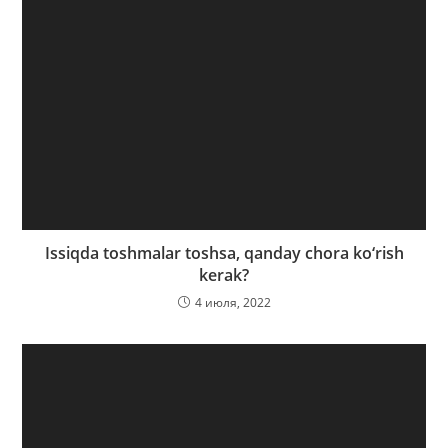
Issiqda toshmalar toshsa, qanday chora ko‘rish
kerak?
4 июля, 2022