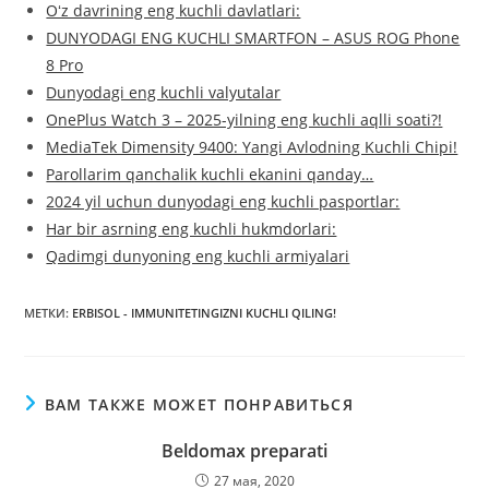
Oʻz davrining eng kuchli davlatlari:
DUNYODAGI ENG KUCHLI SMARTFON – ASUS ROG Phone
8 Pro
Dunyodagi eng kuchli valyutalar
OnePlus Watch 3 – 2025-yilning eng kuchli aqlli soati?!
MediaTek Dimensity 9400: Yangi Avlodning Kuchli Chipi!
Parollarim qanchalik kuchli ekanini qanday…
2024 yil uchun dunyodagi eng kuchli pasportlar:
Har bir asrning eng kuchli hukmdorlari:
Qadimgi dunyoning eng kuchli armiyalari
МЕТКИ
:
ERBISOL - IMMUNITETINGIZNI KUCHLI QILING!
ВАМ ТАКЖЕ МОЖЕТ ПОНРАВИТЬСЯ
Beldomax preparati
27 мая, 2020