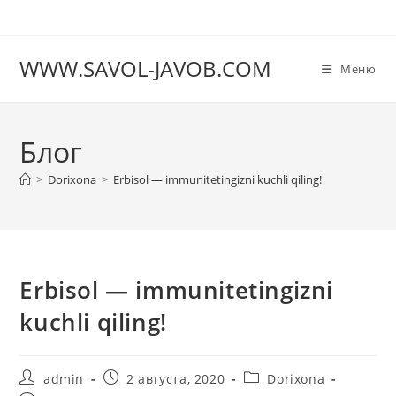
Перейти
к
содержимому
WWW.SAVOL-JAVOB.COM
Меню
Блог
>
Dorixona
>
Erbisol — immunitetingizni kuchli qiling!
Erbisol — immunitetingizni
kuchli qiling!
Автор
Запись
Рубрика
admin
2 августа, 2020
Dorixona
записи:
опубликована:
записи: