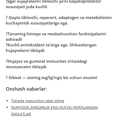
?Jigar xujayralarini tiklovchi yaʼni Gepatoprotektor
xususiyati juda kuchli
? Qayta tiklovchi, reparant, adaptogen va metabolizmni
kuchaytirish xususiyatlariga ega.
?Tananing himoya va moslashuvchan funktsiyalarini
oshiradi!
?Kuchli antioksidant taʼsirga ega. Shikastlangan
hujayralarni tiklaydi.
?Hujayra va gumoral immunitet oʼrtasidagi
muvozanatni tiklaydi.
? Erbisol — sizning sogʼligʼingiz biz uchun muxim!
Oxshash xabarlar:
Tongda yugurishni odat qiling
DUNYODA ZARGARLIK ENG KUCHLI RIVOJLANGAN
DAVLATLAR