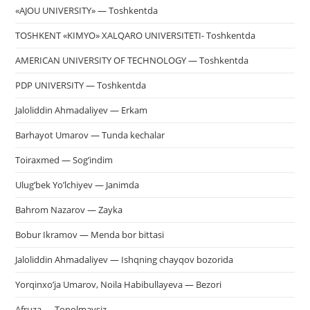
«AJOU UNIVERSITY» — Toshkentda
TOSHKENT «KIMYO» XALQARO UNIVERSITETI- Toshkentda
AMERICAN UNIVERSITY OF TECHNOLOGY — Toshkentda
PDP UNIVERSITY — Toshkentda
Jaloliddin Ahmadaliyev — Erkam
Barhayot Umarov — Tunda kechalar
Toiraxmed — Sog’indim
Ulug’bek Yo’lchiyev — Janimda
Bahrom Nazarov — Zayka
Bobur Ikramov — Menda bor bittasi
Jaloliddin Ahmadaliyev — Ishqning chayqov bozorida
Yorqinxo’ja Umarov, Noila Habibullayeva — Bezori
Afruza — Topolmaysiz