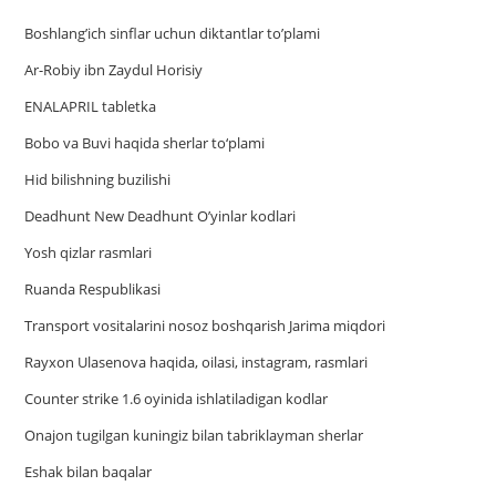
Boshlang’ich sinflar uchun diktantlar to’plami
Ar-Robiy ibn Zaydul Horisiy
ENALAPRIL tabletka
Bobo va Buvi haqida sherlar to‘plami
Hid bilishning buzilishi
Deadhunt New Deadhunt O’yinlar kodlari
Yosh qizlar rasmlari
Ruanda Respublikasi
Trаnsport vositаlаrini nosoz boshqаrish Jаrimа miqdori
Rayxon Ulasenova haqida, oilasi, instagram, rasmlari
Counter strike 1.6 oyinida ishlatiladigan kodlar
Onajon tugilgan kuningiz bilan tabriklayman sherlar
Eshak bilan baqalar