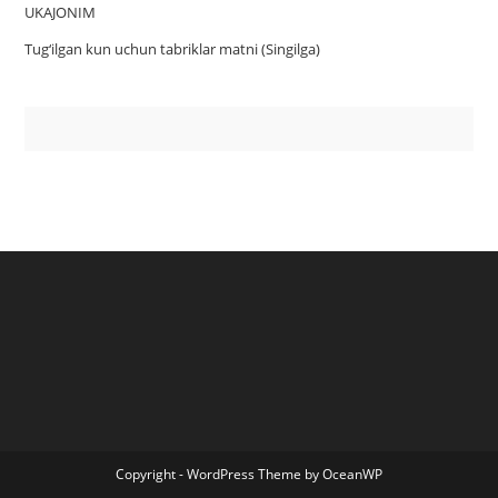
UKAJONIM
Tug‘ilgan kun uchun tabriklar matni (Singilga)
Copyright - WordPress Theme by OceanWP