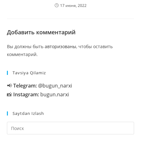
17 июня, 2022
Добавить комментарий
Вы должны быть
авторизованы
, чтобы оставить
комментарий.
Tavsiya Qilamiz
📢
Telegram:
@bugun_narxi
📸
Instagram:
bugun.narxi
Saytdan Izlash
На
кл