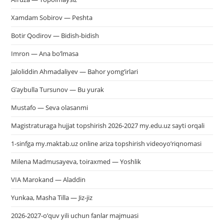
Xamdam Sobirov — Peshta
Botir Qodirov — Bidish-bidish
Imron — Ana bo’lmasa
Jaloliddin Ahmadaliyev — Bahor yomg’irlari
G’aybulla Tursunov — Bu yurak
Mustafo — Seva olasanmi
Magistraturaga hujjat topshirish 2026-2027 my.edu.uz sayti orqali
1-sinfga my.maktab.uz online ariza topshirish videoyo’riqnomasi
Milena Madmusayeva, toiraxmed — Yoshlik
VIA Marokand — Aladdin
Yunkaa, Masha Tilla — Jiz-jiz
2026-2027-o’quv yili uchun fanlar majmuasi