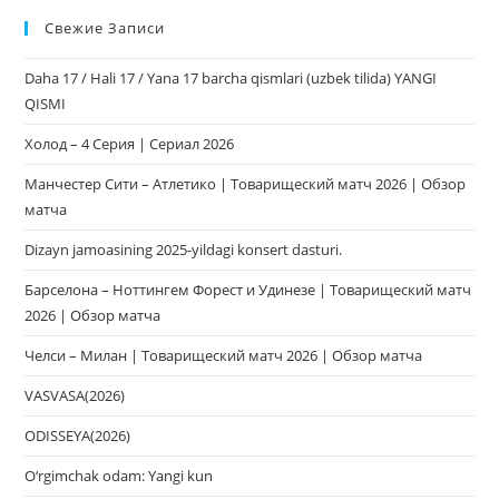
Esc
Свежие Записи
чт
за
Daha 17 / Hali 17 / Yana 17 barcha qismlari (uzbek tilida) YANGI
па
QISMI
пои
Холод – 4 Серия | Сериал 2026
Манчестер Сити – Атлетико | Товарищеский матч 2026 | Обзор
матча
Dizayn jamoasining 2025-yildagi konsert dasturi.
Барселона – Ноттингем Форест и Удинезе | Товарищеский матч
2026 | Обзор матча
Челси – Милан | Товарищеский матч 2026 | Обзор матча
VASVASA(2026)
ODISSEYA(2026)
O‘rgimchak odam: Yangi kun