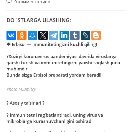
Комментарии
0 комментариев
к
записи:
DO`STLARGA ULASHING:
☘️ Erbisol — immunitetingizni kuchli qiling!
?Xozirgi koronavirus pandemiyasi davrida viruslarga
qarshi turish va immunitetingizni yaxshi saqlash juda
muhimdir!
Bunda sizga Erbisol preparati yordam beradi!
Photo M.Dmitry
? Аsosiy taʼsirlari ?
? Immunitetni ragʼbatlantiradi, uning virus va
mikroblarga kurashuvchanligini oshiradi