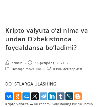
Kripto valyuta o’zi nima va
undan O’zbekistonda
foydaldansa bo’ladimi?
Автор
Запись
admin
22 февраля, 2021
записи:
опубликована:
Рубрика
Комментарии
Boshqa mavzular
0 комментариев
записи:
к
записи:
DO`STLARGA ULASHING:
Kripto valyuta
— bu raqamli valyutaning bir turi bo’lib,