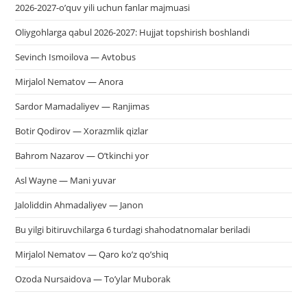
2026-2027-o’quv yili uchun fanlar majmuasi
Oliygohlarga qabul 2026-2027: Hujjat topshirish boshlandi
Sevinch Ismoilova — Avtobus
Mirjalol Nematov — Anora
Sardor Mamadaliyev — Ranjimas
Botir Qodirov — Xorazmlik qizlar
Bahrom Nazarov — O’tkinchi yor
Asl Wayne — Mani yuvar
Jaloliddin Ahmadaliyev — Janon
Bu yilgi bitiruvchilarga 6 turdagi shahodatnomalar beriladi
Mirjalol Nematov — Qaro ko’z qo’shiq
Ozoda Nursaidova — To’ylar Muborak