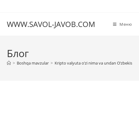
Перейти
к
содержимому
WWW.SAVOL-JAVOB.COM
Меню
Блог
>
Boshqa mavzular
>
Kripto valyuta o’zi nima va undan O’zbekisto