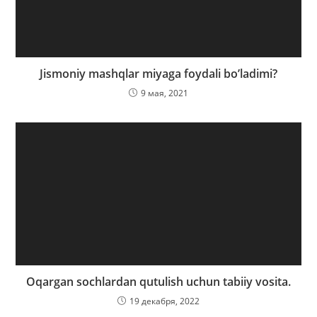
Jismoniy mashqlar miyaga foydali bo’ladimi?
9 мая, 2021
Oqargan sochlardan qutulish uchun tabiiy vosita.
19 декабря, 2022