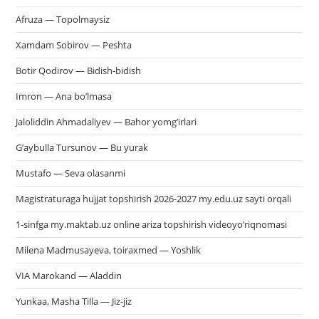
Afruza — Topolmaysiz
Xamdam Sobirov — Peshta
Botir Qodirov — Bidish-bidish
Imron — Ana bo’lmasa
Jaloliddin Ahmadaliyev — Bahor yomg’irlari
G’aybulla Tursunov — Bu yurak
Mustafo — Seva olasanmi
Magistraturaga hujjat topshirish 2026-2027 my.edu.uz sayti orqali
1-sinfga my.maktab.uz online ariza topshirish videoyo’riqnomasi
Milena Madmusayeva, toiraxmed — Yoshlik
VIA Marokand — Aladdin
Yunkaa, Masha Tilla — Jiz-jiz