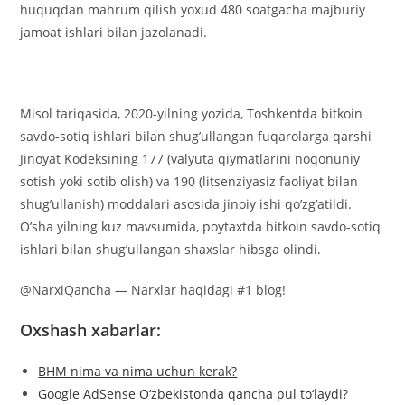
huquqdan mahrum qilish yoxud 480 soatgacha majburiy
jamoat ishlari bilan jazolanadi.
Misol tariqasida, 2020-yilning yozida, Toshkentda bitkoin
savdo-sotiq ishlari bilan shug’ullangan fuqarolarga qarshi
Jinoyat Kodeksining 177 (valyuta qiymatlarini noqonuniy
sotish yoki sotib olish) va 190 (litsenziyasiz faoliyat bilan
shug’ullanish) moddalari asosida jinoiy ishi qo’zg’atildi.
O’sha yilning kuz mavsumida, poytaxtda bitkoin savdo-sotiq
ishlari bilan shug’ullangan shaxslar hibsga olindi.
@NarxiQancha — Narxlar haqidagi #1 blog!
Oxshash xabarlar:
BHM nima va nima uchun kerak?
Google AdSense O‘zbekistonda qancha pul to‘laydi?