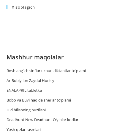
Xisoblagich
Mashhur maqolalar
Boshlang’ich sinflar uchun diktantlar to’plami
Ar-Robiy ibn Zaydul Horisiy
ENALAPRIL tabletka
Bobo va Buvi haqida sherlar to‘plami
Hid bilishning buzilishi
Deadhunt New Deadhunt O’yinlar kodlari
Yosh qizlar rasmlari