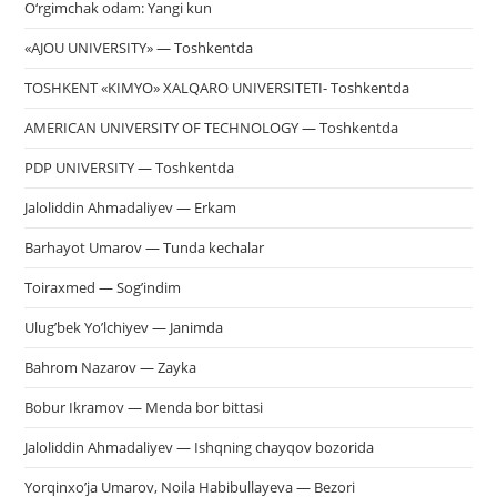
O‘rgimchak odam: Yangi kun
«AJOU UNIVERSITY» — Toshkentda
TOSHKENT «KIMYO» XALQARO UNIVERSITETI- Toshkentda
AMERICAN UNIVERSITY OF TECHNOLOGY — Toshkentda
PDP UNIVERSITY — Toshkentda
Jaloliddin Ahmadaliyev — Erkam
Barhayot Umarov — Tunda kechalar
Toiraxmed — Sog’indim
Ulug’bek Yo’lchiyev — Janimda
Bahrom Nazarov — Zayka
Bobur Ikramov — Menda bor bittasi
Jaloliddin Ahmadaliyev — Ishqning chayqov bozorida
Yorqinxo’ja Umarov, Noila Habibullayeva — Bezori