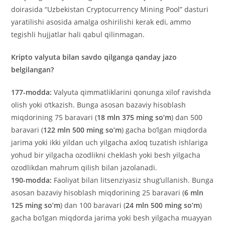
doirasida “Uzbekistan Cryptocurrency Mining Pool” dasturi
yaratilishi asosida amalga oshirilishi kerak edi, ammo
tegishli hujjatlar hali qabul qilinmagan.
Kripto valyuta bilan savdo qilganga qanday jazo
belgilangan?
177-modda:
Valyuta qimmatliklarini qonunga xilof ravishda
olish yoki o‘tkazish. Bunga asosan bazaviy hisoblash
miqdorining 75 baravari (
18 mln 375 ming so’m
) dan 500
baravari (
122 mln 500 ming so’m
) gacha bo’lgan miqdorda
jarima yoki ikki yildan uch yilgacha axloq tuzatish ishlariga
yohud bir yilgacha ozodlikni cheklash yoki besh yilgacha
ozodlikdan mahrum qilish bilan jazolanadi.
190-modda:
Faoliyat bilan litsenziyasiz shug‘ullanish. Bunga
asosan bazaviy hisoblash miqdorining 25 baravari (
6 mln
125 ming so’m
) dan 100 baravari (
24 mln 500 ming so’m
)
gacha bo’lgan miqdorda jarima yoki besh yilgacha muayyan