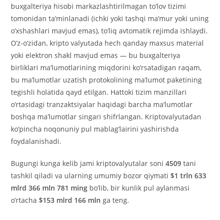
buxgalteriya hisobi markazlashtirilmagan to’lov tizimi
tomonidan ta’minlanadi (ichki yoki tashqi ma’mur yoki uning
o’xshashlari mavjud emas), to’liq avtomatik rejimda ishlaydi.
O’z-o’zidan, kripto valyutada hech qanday maxsus material
yoki elektron shakl mavjud emas — bu buxgalteriya
birliklari ma’lumotlarining miqdorini ko’rsatadigan raqam,
bu ma’lumotlar uzatish protokolining ma’lumot paketining
tegishli holatida qayd etilgan. Hattoki tizim manzillari
o’rtasidagi tranzaktsiyalar haqidagi barcha ma’lumotlar
boshqa ma’lumotlar singari shifrlangan. Kriptovalyutadan
ko’pincha noqonuniy pul mablag’lairini yashirishda
foydalanishadi.
Bugungi kunga kelib jami kriptovalyutalar soni
4509
tani
tashkil qiladi va ularning umumiy bozor qiymati
$1 trln 633
mlrd 366 mln 781 ming
bo’lib, bir kunlik pul aylanmasi
o’rtacha
$153 mlrd 166 mln
ga teng.