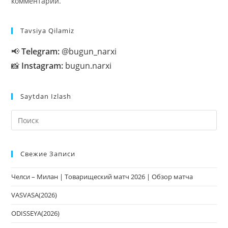
комментарий.
Tavsiya Qilamiz
📢
Telegram:
@bugun_narxi
📸
Instagram:
bugun.narxi
Saytdan Izlash
На
кл
Esc
Свежие Записи
чт
за
Челси – Милан | Товарищеский матч 2026 | Обзор матча
па
пои
VASVASA(2026)
ODISSEYA(2026)