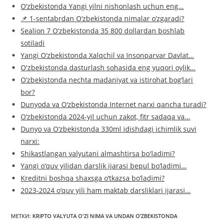
O‘zbekistonda Yangi yilni nishonlash uchun eng…
📌 1-sentabrdan O‘zbekistonda nimalar o‘zgaradi?
Sealion 7 O‘zbekistonda 35 800 dollardan boshlab
sotiladi
Yangi O‘zbekistonda Xalqchil va Insonparvar Davlat…
O'zbekistonda dasturlash sohasida eng yuqori oylik…
O‘zbekistonda nechta madaniyat va istirohat bog‘lari
bor?
Dunyoda va O‘zbekistonda Internet narxi qancha turadi?
O‘zbekistonda 2024-yil uchun zakot, fitr sadaqa va…
Dunyo va O‘zbekistonda 330ml idishdagi ichimlik suvi
narxi:
Shikastlangan valyutani almashtirsa bo'ladimi?
Yangi o‘quv yilidan darslik ijarasi bepul bo‘ladimi…
Kreditni boshqa shaxsga o‘tkazsa bo‘ladimi?
2023-2024 o‘quv yili ham maktab darsliklari ijarasi…
МЕТКИ
:
KRIPTO VALYUTA O'ZI NIMA VA UNDAN O’ZBEKISTONDA