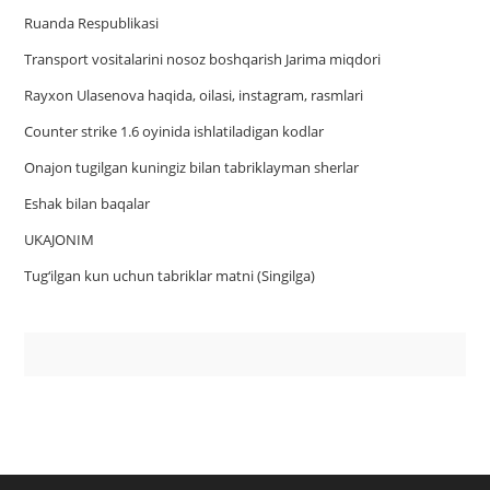
Ruanda Respublikasi
Trаnsport vositаlаrini nosoz boshqаrish Jаrimа miqdori
Rayxon Ulasenova haqida, oilasi, instagram, rasmlari
Counter strike 1.6 oyinida ishlatiladigan kodlar
Onajon tugilgan kuningiz bilan tabriklayman sherlar
Eshak bilan baqalar
UKAJONIM
Tug‘ilgan kun uchun tabriklar matni (Singilga)