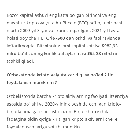
Bozor kapitallashuvi eng katta bo’lgan birinchi va eng
mashhur kripto valyuta bu Bitcoin (BTC) bo’lib, u birinchi
marta 2009-yil 3-yanvar kuni chiqarilgan. 2021-yil fevral
holati bo’yicha 1 BTC
$57500
dan oshdi va faol ravishda
ko’tarilmoqda. Bitcoinning jami kapitalizatsiya
$982,93
mlrd
bo’lib, uning kunlik pul aylanmasi
$54,38 mlrd
ni
tashkil qiladi.
O’zbekstonda kripto valyuta xarid qilsa bo’ladi? Uni
foydalanish mumkinmi?
O’zbekistonda barcha kripto-aktivlarning faoliyati litsenziya
asosida bo’lishi va 2020-yilning boshida ochilgan kripto-
birjada amalga oshirilishi lozim. Birja ishtirokchilari
faqatgina oldin qo’lga kiritilgan kripto-aktivlarni chel el
foydalanuvchilariga sotishi mumkin.