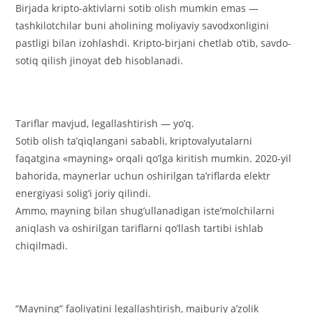
Birjada kripto-aktivlarni sotib olish mumkin emas —
tashkilotchilar buni aholining moliyaviy savodxonligini
pastligi bilan izohlashdi. Kripto-birjani chetlab o’tib, savdo-
sotiq qilish jinoyat deb hisoblanadi.
Tariflar mavjud, legallashtirish — yo’q.
Sotib olish ta’qiqlangani sababli, kriptovalyutalarni
faqatgina «mayning» orqali qo’lga kiritish mumkin. 2020-yil
bahorida, maynerlar uchun oshirilgan ta’riflarda elektr
energiyasi solig’i joriy qilindi.
Ammo, mayning bilan shug’ullanadigan iste’molchilarni
aniqlash va oshirilgan tariflarni qo’llash tartibi ishlab
chiqilmadi.
“Mayning” faoliyatini legallashtirish, majburiy a’zolik