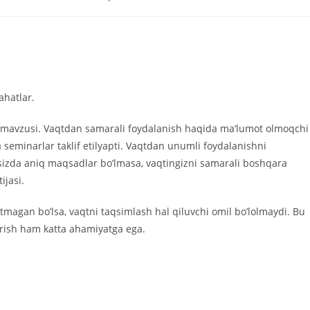
к
записи:
ahatlar.
 mavzusi. Vaqtdan samarali foydalanish haqida ma’lumot olmoqchi
va seminarlar taklif etilyapti. Vaqtdan unumli foydalanishni
 sizda aniq maqsadlar bo’lmasa, vaqtingizni samarali boshqara
jasi.
magan bo’lsa, vaqtni taqsimlash hal qiluvchi omil bo’lolmaydi. Bu
rish ham katta ahamiyatga ega.