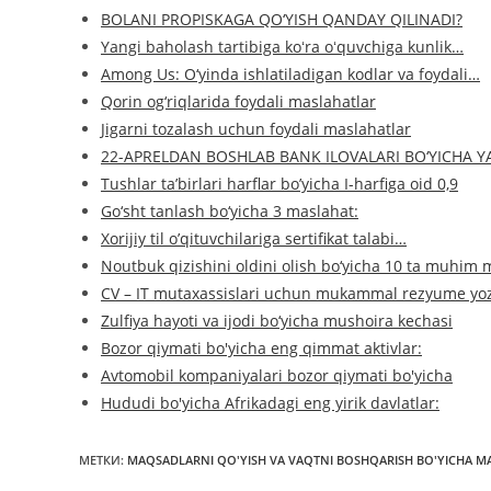
BOLANI PROPISKAGA QO‘YISH QANDAY QILINADI?
Yangi baholash tartibiga koʻra oʻquvchiga kunlik…
Among Us: O‘yinda ishlatiladigan kodlar va foydali…
Qorin og‘riqlarida foydali maslahatlar
Jigarni tozalash uchun foydali maslahatlar
22-APRELDAN BOSHLAB BANK ILOVALARI BO‘YICHA 
Tushlar ta’birlari harflar bo’yicha I-harfiga oid 0,9
Go‘sht tanlash bo‘yicha 3 maslahat:
Xorijiy til o’qituvchilariga sertifikat talabi…
Noutbuk qizishini oldini olish bo‘yicha 10 ta muhim 
CV – IT mutaxassislari uchun mukammal rezyume yo
Zulfiya hayoti va ijodi bo‘yicha mushoira kechasi
Bozor qiymati bo'yicha eng qimmat aktivlar:
Avtomobil kompaniyalari bozor qiymati bo'yicha
Hududi bo'yicha Afrikadagi eng yirik davlatlar:
МЕТКИ
:
MAQSADLARNI QO'YISH VA VAQTNI BOSHQARISH BO'YICHA M