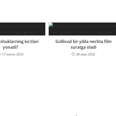
huklarning ko’zlari
Gollivud bir yilda nechta film
yonadi?
suratga oladi
17 июня, 2023
28 мая, 2022