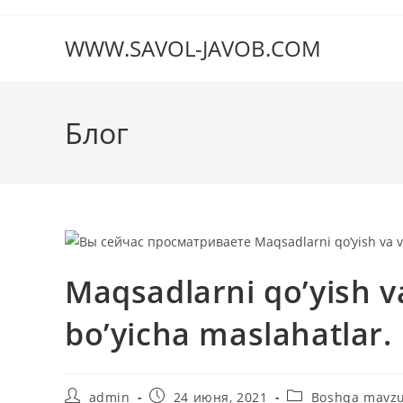
Перейти
к
WWW.SAVOL-JAVOB.COM
содержимому
Блог
Maqsadlarni qo’yish v
bo’yicha maslahatlar.
Автор
Запись
Рубрика
admin
24 июня, 2021
Boshqa mavzu