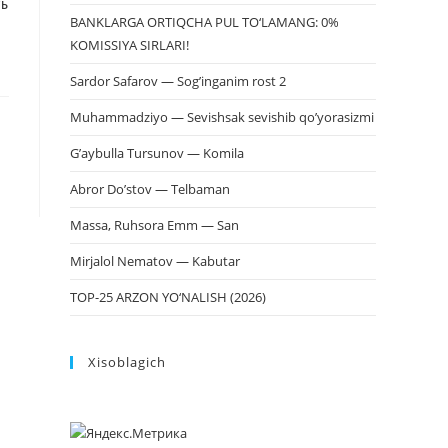
ТЬ
BANKLARGA ORTIQCHA PUL TO‘LAMANG: 0%
KOMISSIYA SIRLARI!
Sardor Safarov — Sog’inganim rost 2
Muhammadziyo — Sevishsak sevishib qo’yorasizmi
G’aybulla Tursunov — Komila
Abror Do’stov — Telbaman
Massa, Ruhsora Emm — San
Mirjalol Nematov — Kabutar
TOP-25 ARZON YO‘NALISH (2026)
Xisoblagich