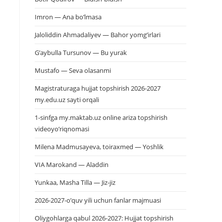
Imron — Ana bo’lmasa
Jaloliddin Ahmadaliyev — Bahor yomg’irlari
G’aybulla Tursunov — Bu yurak
Mustafo — Seva olasanmi
Magistraturaga hujjat topshirish 2026-2027
my.edu.uz sayti orqali
1-sinfga my.maktab.uz online ariza topshirish
videoyo’riqnomasi
Milena Madmusayeva, toiraxmed — Yoshlik
VIA Marokand — Aladdin
Yunkaa, Masha Tilla — Jiz-jiz
2026-2027-o’quv yili uchun fanlar majmuasi
Oliygohlarga qabul 2026-2027: Hujjat topshirish