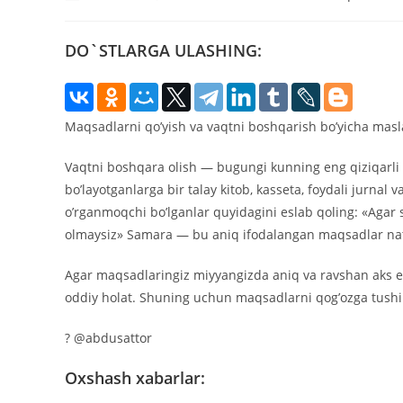
записи:
опубликована:
записи:
DO`STLARGA ULASHING:
Maqsadlarni qo’yish va vaqtni boshqarish bo’yicha masl
Vaqtni boshqara olish — bugungi kunning eng qiziqarli
bo’layotganlarga bir talay kitob, kasseta, foydali jurnal 
o’rganmoqchi bo’lganlar quyidagini eslab qoling: «Agar
olmaysiz» Samara — bu aniq ifodalangan maqsadlar nati
Agar maqsadlaringiz miyyangizda aniq va ravshan aks et
oddiy holat. Shuning uchun maqsadlarni qog’ozga tushi
? @abdusattor
Oxshash xabarlar: