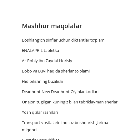
Mashhur maqolalar
Boshlang’ich sinflar uchun diktantlar to’plami
ENALAPRIL tabletka
Ar-Robiy ibn Zaydul Horisiy
Bobo va Buvi haqida sherlar to‘plami
Hid bilishning buzilishi
Deadhunt New Deadhunt O’yinlar kodlari
Onajon tugilgan kuningiz bilan tabriklayman sherlar
Yosh qizlar rasmlari
Trаnsport vositаlаrini nosoz boshqаrish Jаrimа
miqdori