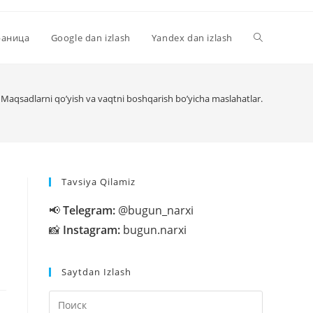
Переключи
раница
Google dan izlash
Yandex dan izlash
поиск
Maqsadlarni qo’yish va vaqtni boshqarish bo’yicha maslahatlar.
по
Tavsiya Qilamiz
веб-
📢
Telegram:
@bugun_narxi
📸
Instagram:
bugun.narxi
сайту
Saytdan Izlash
Нажмите