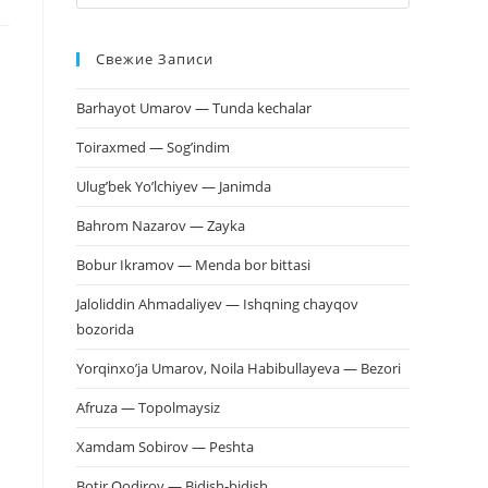
клавишу
Escape,
Свежие Записи
чтобы
закрыть
Barhayot Umarov — Tunda kechalar
панель
поиска.
Toiraxmed — Sog’indim
Ulug’bek Yo’lchiyev — Janimda
Bahrom Nazarov — Zayka
Bobur Ikramov — Menda bor bittasi
Jaloliddin Ahmadaliyev — Ishqning chayqov
bozorida
Yorqinxo’ja Umarov, Noila Habibullayeva — Bezori
Afruza — Topolmaysiz
Xamdam Sobirov — Peshta
Botir Qodirov — Bidish-bidish