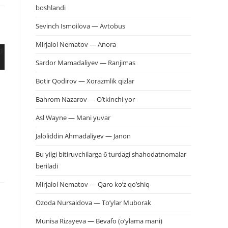
boshlandi
Sevinch Ismoilova — Avtobus
Mirjalol Nematov — Anora
Sardor Mamadaliyev — Ranjimas
Botir Qodirov — Xorazmlik qizlar
Bahrom Nazarov — O’tkinchi yor
Asl Wayne — Mani yuvar
Jaloliddin Ahmadaliyev — Janon
Bu yilgi bitiruvchilarga 6 turdagi shahodatnomalar
beriladi
Mirjalol Nematov — Qaro ko’z qo’shiq
Ozoda Nursaidova — To’ylar Muborak
Munisa Rizayeva — Bevafo (o’ylama mani)