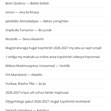
Botir Qodirov — Bidish-bidish
Imron — Ana bo’lmasa
Jaloliddin Ahmadaliyev — Bahor yomg’irlari
G’aybulla Tursunov — Bu yurak
Mustafo — Seva olasanmi
Magistraturaga hujjat topshirish 2026-2027 my.edu.uz sayti orqali
1-sinfga my.maktab.uz online ariza topshirish videoyo’riqnomasi
Milena Madmusayeva, toiraxmed — Yoshlik
VIA Marokand — Aladdin
Yunkaa, Masha Tilla — Jiz-jiz
2026-2027-o’quv yili uchun fanlar majmuasi
Oliygohlarga qabul 2026-2027: Hujjat topshirish boshlandi
Sevinch Ismoilova — Avtobus