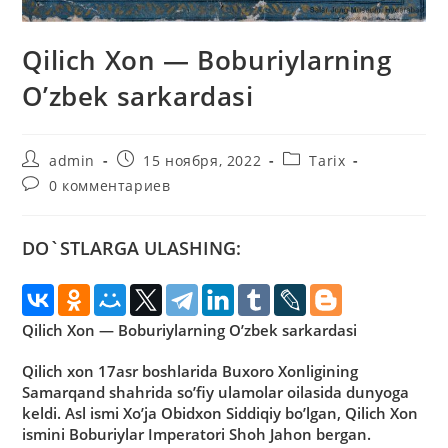
Qilich Xon — Boburiylarning
O’zbek sarkardasi
Автор
Запись
Рубрика
admin
15 ноября, 2022
Tarix
записи:
опубликована:
записи:
Комментарии
0 комментариев
к
записи:
DO`STLARGA ULASHING:
Qilich Xon — Boburiylarning O’zbek sarkardasi
Qilich xon 17asr boshlarida Buxoro Xonligining
Samarqand shahrida so’fiy ulamolar oilasida dunyoga
keldi. Asl ismi Xo’ja Obidxon Siddiqiy bo’lgan, Qilich Xon
ismini Boburiylar Imperatori Shoh Jahon bergan.