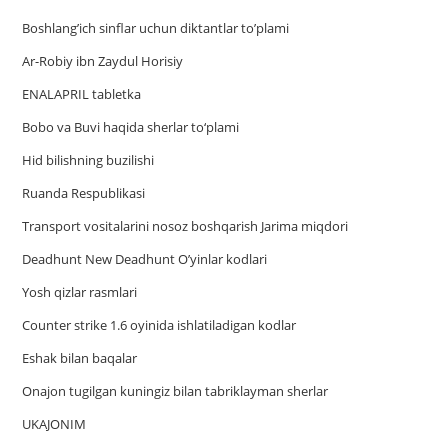
Boshlang’ich sinflar uchun diktantlar to’plami
Ar-Robiy ibn Zaydul Horisiy
ENALAPRIL tabletka
Bobo va Buvi haqida sherlar to‘plami
Hid bilishning buzilishi
Ruanda Respublikasi
Trаnsport vositаlаrini nosoz boshqаrish Jаrimа miqdori
Deadhunt New Deadhunt O’yinlar kodlari
Yosh qizlar rasmlari
Counter strike 1.6 oyinida ishlatiladigan kodlar
Eshak bilan baqalar
Onajon tugilgan kuningiz bilan tabriklayman sherlar
UKAJONIM