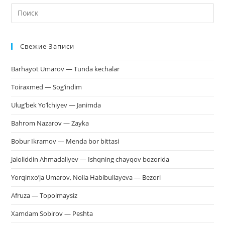
На
кл
Esc
Свежие Записи
чт
за
Barhayot Umarov — Tunda kechalar
па
пои
Toiraxmed — Sog’indim
Ulug’bek Yo’lchiyev — Janimda
Bahrom Nazarov — Zayka
Bobur Ikramov — Menda bor bittasi
Jaloliddin Ahmadaliyev — Ishqning chayqov bozorida
Yorqinxo’ja Umarov, Noila Habibullayeva — Bezori
Afruza — Topolmaysiz
Xamdam Sobirov — Peshta