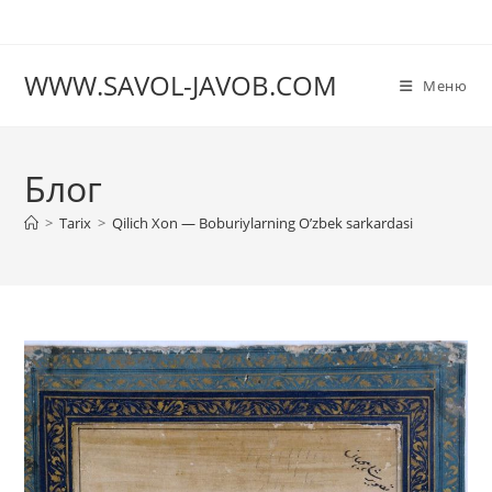
Перейти
к
содержимому
WWW.SAVOL-JAVOB.COM
Меню
Блог
>
Tarix
>
Qilich Xon — Boburiylarning O’zbek sarkardasi