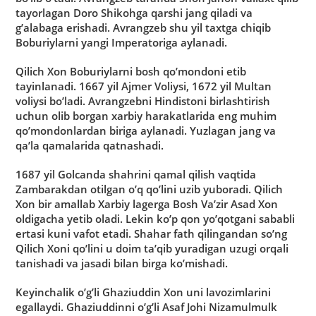
tayorlagan Doro Shikohga qarshi jang qiladi va
g’alabaga erishadi. Avrangzeb shu yil taxtga chiqib
Boburiylarni yangi Imperatoriga aylanadi.
Qilich Xon Boburiylarni bosh qo’mondoni etib
tayinlanadi. 1667 yil Ajmer Voliysi, 1672 yil Multan
voliysi bo’ladi. Avrangzebni Hindistoni birlashtirish
uchun olib borgan xarbiy harakatlarida eng muhim
qo’mondonlardan biriga aylanadi. Yuzlagan jang va
qa’la qamalarida qatnashadi.
1687 yil Golcanda shahrini qamal qilish vaqtida
Zambarakdan otilgan o’q qo’lini uzib yuboradi. Qilich
Xon bir amallab Xarbiy lagerga Bosh Va’zir Asad Xon
oldigacha yetib oladi. Lekin ko’p qon yo’qotgani sababli
ertasi kuni vafot etadi. Shahar fath qilingandan so’ng
Qilich Xoni qo’lini u doim ta’qib yuradigan uzugi orqali
tanishadi va jasadi bilan birga ko’mishadi.
Keyinchalik o’g’li Ghaziuddin Xon uni lavozimlarini
egallaydi. Ghaziuddinni o’g’li Asaf Johi Nizamulmulk