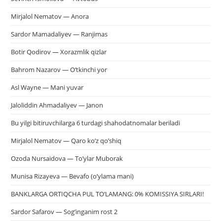
Mirjalol Nematov — Anora
Sardor Mamadaliyev — Ranjimas
Botir Qodirov — Xorazmlik qizlar
Bahrom Nazarov — O’tkinchi yor
Asl Wayne — Mani yuvar
Jaloliddin Ahmadaliyev — Janon
Bu yilgi bitiruvchilarga 6 turdagi shahodatnomalar beriladi
Mirjalol Nematov — Qaro ko’z qo’shiq
Ozoda Nursaidova — To’ylar Muborak
Munisa Rizayeva — Bevafo (o’ylama mani)
BANKLARGA ORTIQCHA PUL TO‘LAMANG: 0% KOMISSIYA SIRLARI!
Sardor Safarov — Sog’inganim rost 2