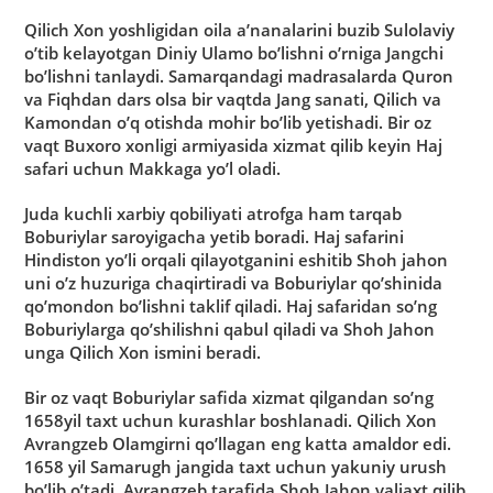
Qilich Xon yoshligidan oila a’nanalarini buzib Sulolaviy
o’tib kelayotgan Diniy Ulamo bo’lishni o’rniga Jangchi
bo’lishni tanlaydi. Samarqandagi madrasalarda Quron
va Fiqhdan dars olsa bir vaqtda Jang sanati, Qilich va
Kamondan o’q otishda mohir bo’lib yetishadi. Bir oz
vaqt Buxoro xonligi armiyasida xizmat qilib keyin Haj
safari uchun Makkaga yo’l oladi.
Juda kuchli xarbiy qobiliyati atrofga ham tarqab
Boburiylar saroyigacha yetib boradi. Haj safarini
Hindiston yo’li orqali qilayotganini eshitib Shoh jahon
uni o’z huzuriga chaqirtiradi va Boburiylar qo’shinida
qo’mondon bo’lishni taklif qiladi. Haj safaridan so’ng
Boburiylarga qo’shilishni qabul qiladi va Shoh Jahon
unga Qilich Xon ismini beradi.
Bir oz vaqt Boburiylar safida xizmat qilgandan so’ng
1658yil taxt uchun kurashlar boshlanadi. Qilich Xon
Avrangzeb Olamgirni qo’llagan eng katta amaldor edi.
1658 yil Samarugh jangida taxt uchun yakuniy urush
bo’lib o’tadi. Avrangzeb tarafida Shoh Jahon valiaxt qilib