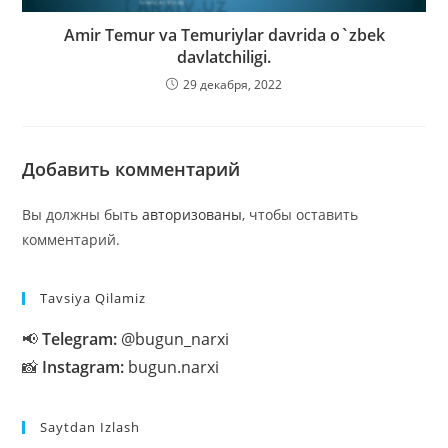
Amir Temur va Temuriylar davrida o`zbek
davlatchiligi.
29 декабря, 2022
Добавить комментарий
Вы должны быть
авторизованы
, чтобы оставить
комментарий.
Tavsiya Qilamiz
📢
Telegram:
@bugun_narxi
📸
Instagram:
bugun.narxi
Saytdan Izlash