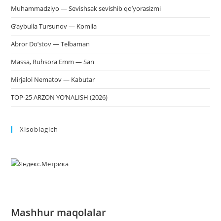
Muhammadziyo — Sevishsak sevishib qo’yorasizmi
G’aybulla Tursunov — Komila
Abror Do’stov — Telbaman
Massa, Ruhsora Emm — San
Mirjalol Nematov — Kabutar
TOP-25 ARZON YO‘NALISH (2026)
Xisoblagich
Mashhur maqolalar