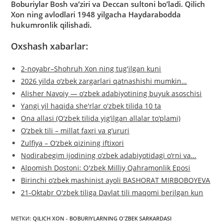
Boburiylar Bosh va’ziri va Deccan sultoni bo’ladi. Qilich
Xon ning avlodlari 1948 yilgacha Haydarabodda
hukumronlik qilishadi.
Oxshash xabarlar:
2-noyabr–Shohruh Xon ning tug'ilgan kuni
2026 yilda o‘zbek zargarlari qatnashishi mumkin…
Alisher Navoiy — o‘zbek adabiyotining buyuk asoschisi
Yangi yil haqida she'rlar o'zbek tilida 10 ta
Ona allasi (O‘zbek tilida yig‘ilgan allalar to‘plami)
O’zbek tili – millat faxri va g’ururi
Zulfiya – O‘zbek qizining iftixori
Nodirabegim ijodining o‘zbek adabiyotidagi o‘rni va…
Alpomish Dostoni: O'zbek Milliy Qahramonlik Eposi
Birinchi o‘zbek mashinist ayoli BASHORAT MIRBOBOYEVA
21-Oktabr O'zbek tiliga Davlat tili maqomi berilgan kun
МЕТКИ
:
QILICH XON - BOBURIYLARNING O'ZBEK SARKARDASI