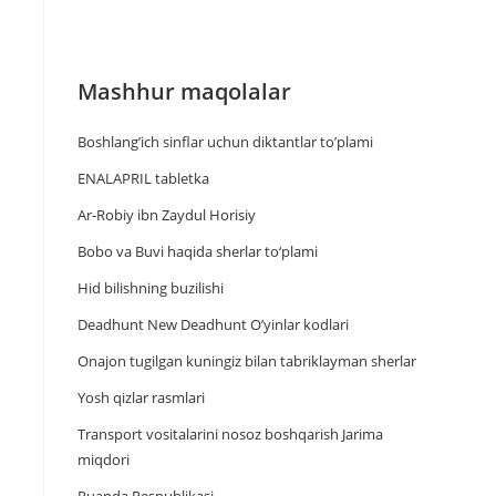
Mashhur maqolalar
Boshlang’ich sinflar uchun diktantlar to’plami
ENALAPRIL tabletka
Ar-Robiy ibn Zaydul Horisiy
Bobo va Buvi haqida sherlar to‘plami
Hid bilishning buzilishi
Deadhunt New Deadhunt O’yinlar kodlari
Onajon tugilgan kuningiz bilan tabriklayman sherlar
Yosh qizlar rasmlari
Trаnsport vositаlаrini nosoz boshqаrish Jаrimа
miqdori