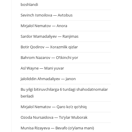
boshlandi
Sevinch Ismoilova — Avtobus
Mirjalol Nematov — Anora
Sardor Mamadaliyev — Ranjimas
Botir Qodirov — Xorazmlik qizlar
Bahrom Nazarov — O’tkinchi yor
Asl Wayne — Mani yuvar
Jaloliddin Ahmadaliyev — Janon
Bu yilgi bitiruvchilarga 6 turdagi shahodatnomalar
beriladi
Mirjalol Nematov — Qaro ko’z qo’shiq
Ozoda Nursaidova — To’ylar Muborak
Munisa Rizayeva — Bevafo (o’ylama mani)