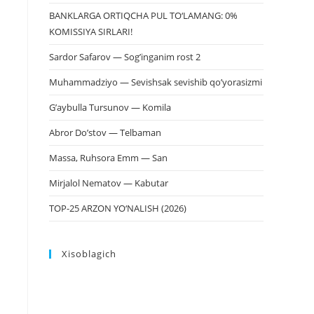
BANKLARGA ORTIQCHA PUL TO‘LAMANG: 0%
KOMISSIYA SIRLARI!
Sardor Safarov — Sog’inganim rost 2
Muhammadziyo — Sevishsak sevishib qo’yorasizmi
G’aybulla Tursunov — Komila
Abror Do’stov — Telbaman
Massa, Ruhsora Emm — San
Mirjalol Nematov — Kabutar
TOP-25 ARZON YO‘NALISH (2026)
Xisoblagich