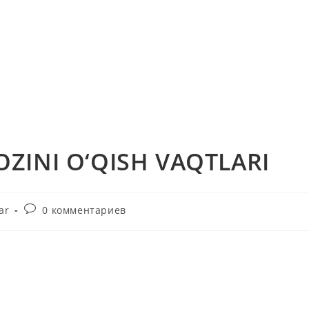
ZINI O‘QISH VAQTLARI
Комментарии
ar
0 комментариев
к
записи: