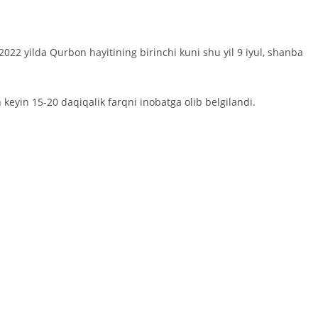
 2022 yilda Qurbon hayiti­­ning birinchi kuni shu yil 9 iyul, shanba
an keyin 15-20 daqiqa­lik farq­­ni inobatga olib belgilan­di.