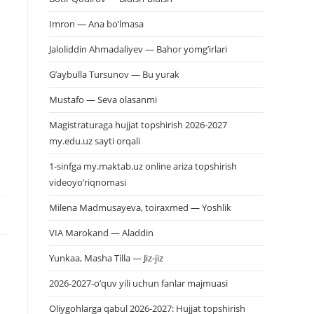
Imron — Ana bo’lmasa
Jaloliddin Ahmadaliyev — Bahor yomg’irlari
G’aybulla Tursunov — Bu yurak
Mustafo — Seva olasanmi
Magistraturaga hujjat topshirish 2026-2027
my.edu.uz sayti orqali
1-sinfga my.maktab.uz online ariza topshirish
videoyo’riqnomasi
Milena Madmusayeva, toiraxmed — Yoshlik
VIA Marokand — Aladdin
Yunkaa, Masha Tilla — Jiz-jiz
2026-2027-o’quv yili uchun fanlar majmuasi
Oliygohlarga qabul 2026-2027: Hujjat topshirish