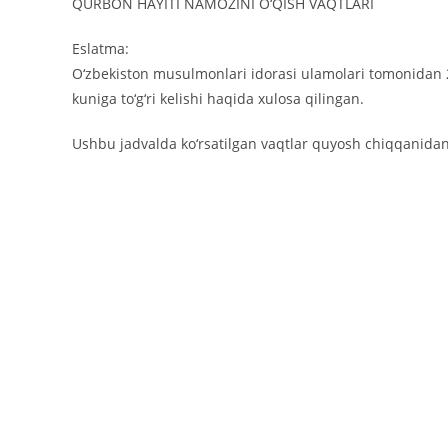
QURBON HAYITI NAMOZINI O‘QISH VAQTLARI
Eslatma:
O‘zbekiston musulmon­lari idorasi ulamo­lari to­moni­­­dan
kuniga to‘g‘ri kelishi haqida xulosa qilingan.
Ushbu jadval­da ko‘rsa­­­­til­gan vaqt­lar quyosh chiqqani­­­d