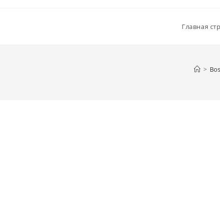
Главная ст
>
Bos