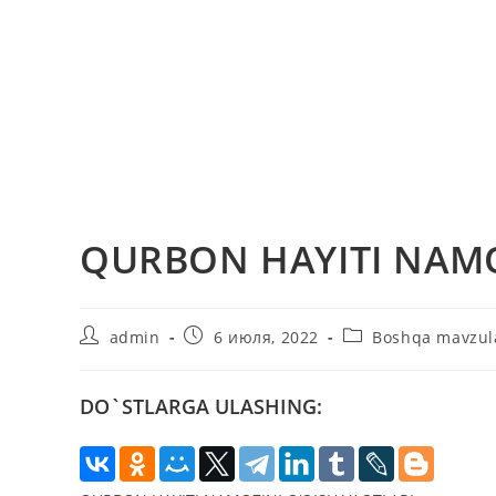
QURBON HAYITI NAMO
Автор
Запись
Рубрика
admin
6 июля, 2022
Boshqa mavzul
записи:
опубликована:
записи:
DO`STLARGA ULASHING: