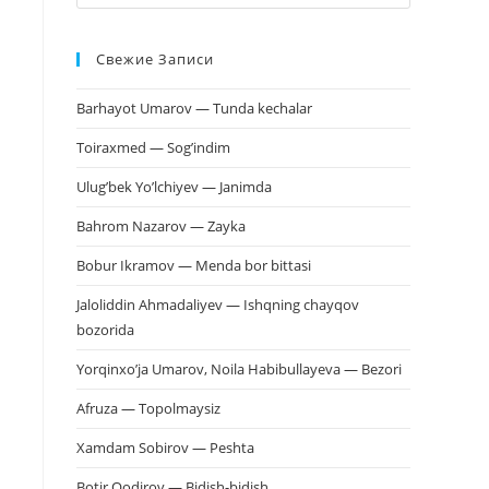
клавишу
Escape,
Свежие Записи
чтобы
закрыть
Barhayot Umarov — Tunda kechalar
панель
поиска.
Toiraxmed — Sog’indim
Ulug’bek Yo’lchiyev — Janimda
Bahrom Nazarov — Zayka
Bobur Ikramov — Menda bor bittasi
Jaloliddin Ahmadaliyev — Ishqning chayqov
bozorida
Yorqinxo’ja Umarov, Noila Habibullayeva — Bezori
Afruza — Topolmaysiz
Xamdam Sobirov — Peshta
Botir Qodirov — Bidish-bidish