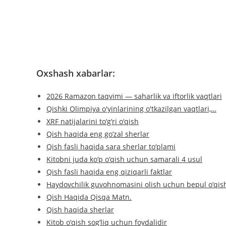
Oxshash xabarlar:
2026 Ramazon taqvimi — saharlik va iftorlik vaqtlari
Qishki Olimpiya o'yinlarining o'tkazilgan vaqtlari,…
XRF natijalarini to‘g‘ri o‘qish
Qish haqida eng go’zal sherlar
Qish fasli haqida sara sherlar to‘plami
Kitobni juda ko‘p o‘qish uchun samarali 4 usul
Qish fasli haqida eng qiziqarli faktlar
Haydovchilik guvohnomasini olish uchun bepul o‘qi
Qish Haqida Qisqa Matn.
Qish haqida sherlar
Kitob o‘qish sog‘liq uchun foydalidir