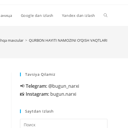
Переключи
раница
Google dan izlash
Yandex dan izlash
поиск
hqa mavzular
>
QURBON HAYITI NAMOZINI O‘QISH VAQTLARI
по
Tavsiya Qilamiz
веб-
📢
Telegram:
@bugun_narxi
📸
Instagram:
bugun.narxi
сайту
Saytdan Izlash
Нажмите