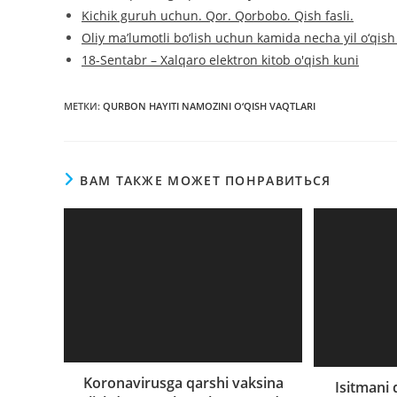
Kichik guruh uchun. Qor. Qorbobo. Qish fasli.
Oliy ma’lumotli bo‘lish uchun kamida necha yil o‘qish
18-Sentabr – Xalqaro elektron kitob o'qish kuni
МЕТКИ
:
QURBON HAYITI NAMOZINI O‘QISH VAQTLARI
ВАМ ТАКЖЕ МОЖЕТ ПОНРАВИТЬСЯ
Koronavirusga qarshi vaksina
Isitmani