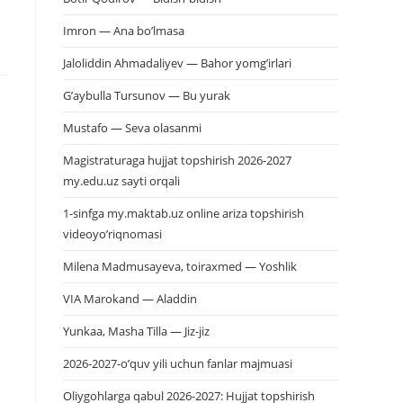
Imron — Ana bo’lmasa
Jaloliddin Ahmadaliyev — Bahor yomg’irlari
G’aybulla Tursunov — Bu yurak
Mustafo — Seva olasanmi
Magistraturaga hujjat topshirish 2026-2027
my.edu.uz sayti orqali
1-sinfga my.maktab.uz online ariza topshirish
videoyo’riqnomasi
Milena Madmusayeva, toiraxmed — Yoshlik
VIA Marokand — Aladdin
Yunkaa, Masha Tilla — Jiz-jiz
2026-2027-o’quv yili uchun fanlar majmuasi
Oliygohlarga qabul 2026-2027: Hujjat topshirish