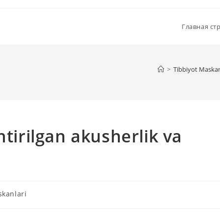
Главная ст
>
Tibbiyot Maskan
htirilgan akusherlik va
skanlari