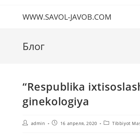
Перейти
к
WWW.SAVOL-JAVOB.COM
содержимому
Блог
“Respublika ixtisoslas
ginekologiya
Автор
Запись
Рубрика
admin
16 апреля, 2020
Tibbiyot Ma
записи:
опубликована:
записи: