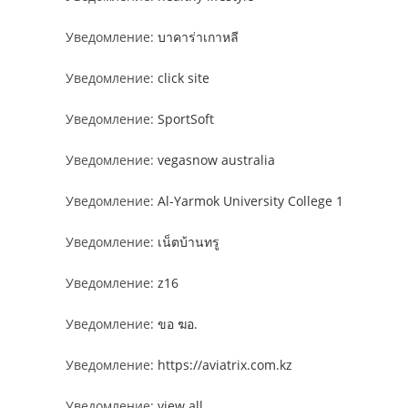
Уведомление:
บาคาร่าเกาหลี
Уведомление:
click site
Уведомление:
SportSoft
Уведомление:
vegasnow australia
Уведомление:
Al-Yarmok University College 1
Уведомление:
เน็ตบ้านทรู
Уведомление:
z16
Уведомление:
ขอ ฆอ.
Уведомление:
https://aviatrix.com.kz
Уведомление:
view all