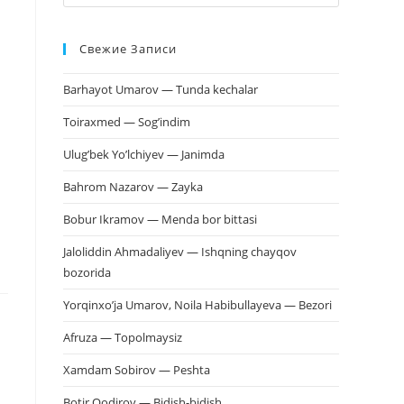
клавишу
Escape,
Свежие Записи
чтобы
закрыть
Barhayot Umarov — Tunda kechalar
панель
поиска.
Toiraxmed — Sog’indim
Ulug’bek Yo’lchiyev — Janimda
Bahrom Nazarov — Zayka
Bobur Ikramov — Menda bor bittasi
Jaloliddin Ahmadaliyev — Ishqning chayqov
bozorida
Yorqinxo’ja Umarov, Noila Habibullayeva — Bezori
Afruza — Topolmaysiz
Xamdam Sobirov — Peshta
Botir Qodirov — Bidish-bidish