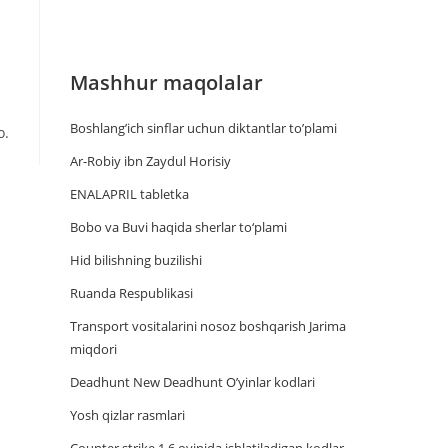
Mashhur maqolalar
Boshlang’ich sinflar uchun diktantlar to’plami
о.
Ar-Robiy ibn Zaydul Horisiy
ENALAPRIL tabletka
Bobo va Buvi haqida sherlar to‘plami
Hid bilishning buzilishi
Ruanda Respublikasi
Trаnsport vositаlаrini nosoz boshqаrish Jаrimа
miqdori
Deadhunt New Deadhunt O’yinlar kodlari
Yosh qizlar rasmlari