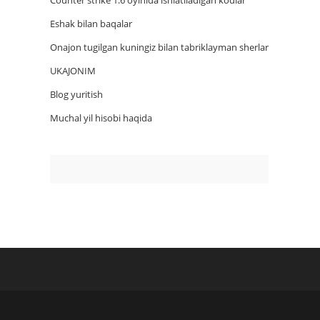
Counter strike 1.6 oyinida ishlatiladigan kodlar
Eshak bilan baqalar
Onajon tugilgan kuningiz bilan tabriklayman sherlar
UKAJONIM
Blog yuritish
Muchal yil hisobi haqida