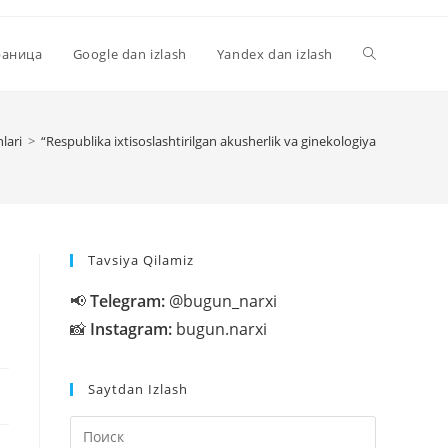
Переключи
раница
Google dan izlash
Yandex dan izlash
поиск
lari
>
“Respublika ixtisoslashtirilgan akusherlik va ginekologiya
по
Tavsiya Qilamiz
веб-
📢
Telegram:
@bugun_narxi
📸
Instagram:
bugun.narxi
сайту
Saytdan Izlash
Нажмите