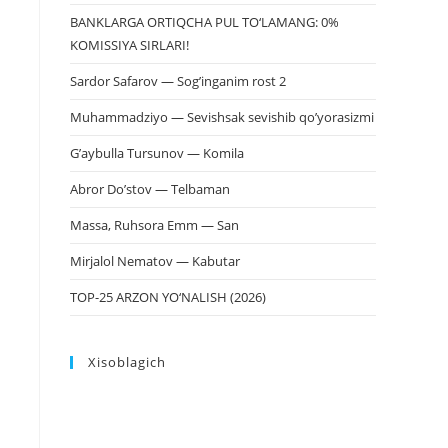
BANKLARGA ORTIQCHA PUL TO‘LAMANG: 0%
KOMISSIYA SIRLARI!
Sardor Safarov — Sog’inganim rost 2
Muhammadziyo — Sevishsak sevishib qo’yorasizmi
G’aybulla Tursunov — Komila
Abror Do’stov — Telbaman
Massa, Ruhsora Emm — San
Mirjalol Nematov — Kabutar
TOP-25 ARZON YO‘NALISH (2026)
Xisoblagich