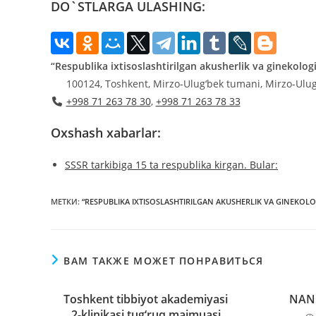
DO`STLARGA ULASHING:
“Respublika ixtisoslashtirilgan akusherlik va ginekolog
100124, Toshkent, Mirzo-Ulug‘bek tumani, Mirzo-Ulug‘
+998 71 263 78 30
,
+998 71 263 78 33
Oxshash xabarlar:
SSSR tarkibiga 15 ta respublika kirgan. Bular:
МЕТКИ
:
“RESPUBLIKA IXTISOSLASHTIRILGAN AKUSHERLIK VA GINEKOLOG
ВАМ ТАКЖЕ МОЖЕТ ПОНРАВИТЬСЯ
Toshkent tibbiyot akademiyasi
NANO
2-klinikasi tug‘ruq majmuasi