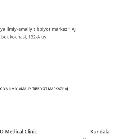
iya ilmiy-amaliy tibbiyot markazi” AJ
bek ko‘chasi, 132-A uy.
IYA ILMIY-AMALIY TIBBIYOT MARKAZI” AJ
 Medical Clinic
Kundala