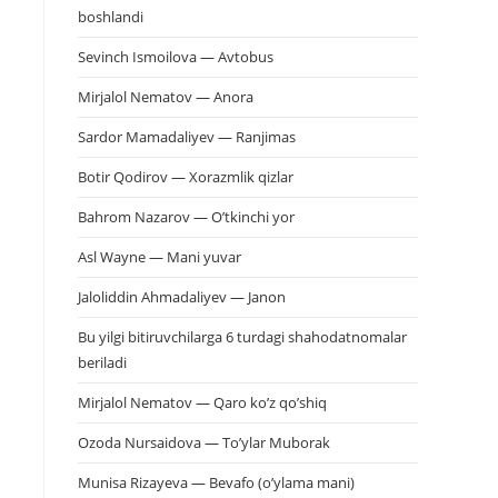
boshlandi
Sevinch Ismoilova — Avtobus
Mirjalol Nematov — Anora
Sardor Mamadaliyev — Ranjimas
Botir Qodirov — Xorazmlik qizlar
Bahrom Nazarov — O’tkinchi yor
Asl Wayne — Mani yuvar
Jaloliddin Ahmadaliyev — Janon
Bu yilgi bitiruvchilarga 6 turdagi shahodatnomalar
beriladi
Mirjalol Nematov — Qaro ko’z qo’shiq
Ozoda Nursaidova — To’ylar Muborak
Munisa Rizayeva — Bevafo (o’ylama mani)