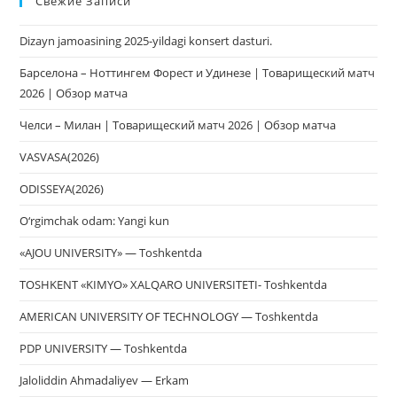
Свежие Записи
чт
за
Dizayn jamoasining 2025-yildagi konsert dasturi.
па
пои
Барселона – Ноттингем Форест и Удинезе | Товарищеский матч
2026 | Обзор матча
Челси – Милан | Товарищеский матч 2026 | Обзор матча
VASVASA(2026)
ODISSEYA(2026)
O‘rgimchak odam: Yangi kun
«AJOU UNIVERSITY» — Toshkentda
TOSHKENT «KIMYO» XALQARO UNIVERSITETI- Toshkentda
AMERICAN UNIVERSITY OF TECHNOLOGY — Toshkentda
PDP UNIVERSITY — Toshkentda
Jaloliddin Ahmadaliyev — Erkam