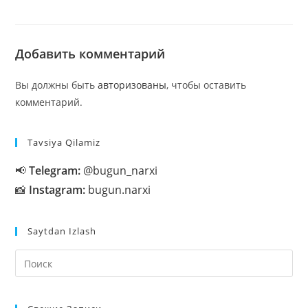
Добавить комментарий
Вы должны быть
авторизованы
, чтобы оставить
комментарий.
Tavsiya Qilamiz
📢
Telegram:
@bugun_narxi
📸
Instagram:
bugun.narxi
Saytdan Izlash
На
кл
Esc