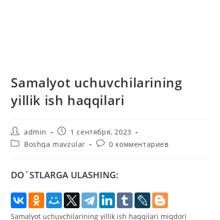
Samalyot uchuvchilarining
yillik ish haqqilari
Автор
Запись
admin
1 сентября, 2023
записи:
опубликована:
Рубрика
Комментарии
Boshqa mavzular
0 комментариев
записи:
к
записи:
DO`STLARGA ULASHING:
Samalyot uchuvchilarining yillik ish haqqilari miqdori