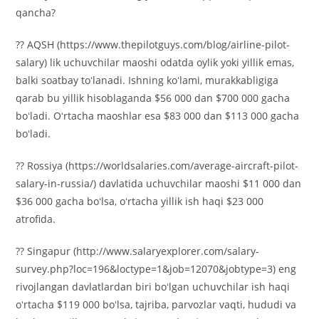
qancha?
?? AQSH (https://www.thepilotguys.com/blog/airline-pilot-
salary) lik uchuvchilar maoshi odatda oylik yoki yillik emas,
balki soatbay toʻlanadi. Ishning koʻlami, murakkabligiga
qarab bu yillik hisoblaganda $56 000 dan $700 000 gacha
boʻladi. Oʻrtacha maoshlar esa $83 000 dan $113 000 gacha
boʻladi.
?? Rossiya (https://worldsalaries.com/average-aircraft-pilot-
salary-in-russia/) davlatida uchuvchilar maoshi $11 000 dan
$36 000 gacha boʻlsa, oʻrtacha yillik ish haqi $23 000
atrofida.
?? Singapur (http://www.salaryexplorer.com/salary-
survey.php?loc=196&loctype=1&job=12070&jobtype=3) eng
rivojlangan davlatlardan biri boʻlgan uchuvchilar ish haqi
oʻrtacha $119 000 boʻlsa, tajriba, parvozlar vaqti, hududi va