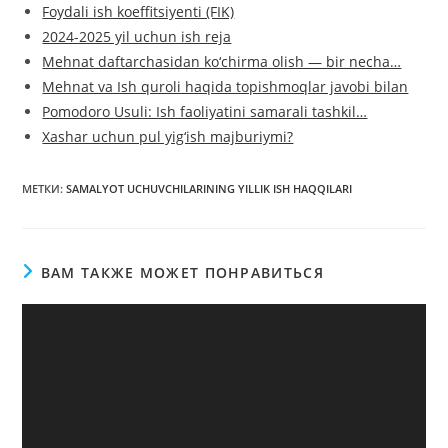
Foydali ish koeffitsiyenti (FIK)
2024-2025 yil uchun ish reja
Mehnat daftarchasidan ko‘chirma olish — bir necha…
Mehnat va Ish quroli haqida topishmoqlar javobi bilan
Pomodoro Usuli: Ish faoliyatini samarali tashkil…
Xashar uchun pul yig‘ish majburiymi?
МЕТКИ
:
SAMALYOT UCHUVCHILARINING YILLIK ISH HAQQILARI
ВАМ ТАКЖЕ МОЖЕТ ПОНРАВИТЬСЯ