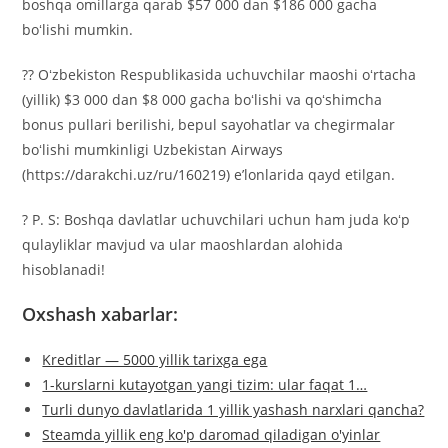
boshqa omillarga qarab $57 000 dan $186 000 gacha
boʻlishi mumkin.
?? Oʻzbekiston Respublikasida uchuvchilar maoshi oʻrtacha
(yillik) $3 000 dan $8 000 gacha boʻlishi va qoʻshimcha
bonus pullari berilishi, bepul sayohatlar va chegirmalar
boʻlishi mumkinligi Uzbekistan Airways
(https://darakchi.uz/ru/160219) e’lonlarida qayd etilgan.
? P. S: Boshqa davlatlar uchuvchilari uchun ham juda koʻp
qulayliklar mavjud va ular maoshlardan alohida
hisoblanadi!
Oxshash xabarlar:
Kreditlar — 5000 yillik tarixga ega
1-kurslarni kutayotgan yangi tizim: ular faqat 1…
Turli dunyo davlatlarida 1 yillik yashash narxlari qancha?
Steamda yillik eng ko'p daromad qiladigan o'yinlar