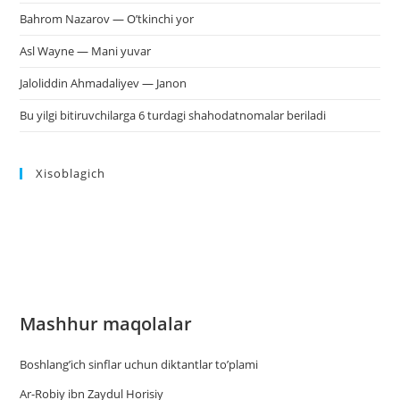
Bahrom Nazarov — O’tkinchi yor
Asl Wayne — Mani yuvar
Jaloliddin Ahmadaliyev — Janon
Bu yilgi bitiruvchilarga 6 turdagi shahodatnomalar beriladi
Xisoblagich
Mashhur maqolalar
Boshlang’ich sinflar uchun diktantlar to’plami
Ar-Robiy ibn Zaydul Horisiy