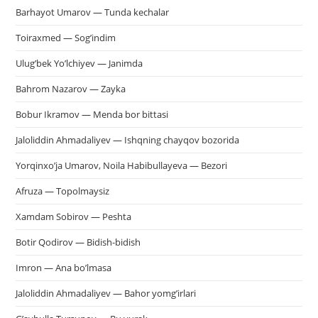
Barhayot Umarov — Tunda kechalar
Toiraxmed — Sog’indim
Ulug’bek Yo’lchiyev — Janimda
Bahrom Nazarov — Zayka
Bobur Ikramov — Menda bor bittasi
Jaloliddin Ahmadaliyev — Ishqning chayqov bozorida
Yorqinxo’ja Umarov, Noila Habibullayeva — Bezori
Afruza — Topolmaysiz
Xamdam Sobirov — Peshta
Botir Qodirov — Bidish-bidish
Imron — Ana bo’lmasa
Jaloliddin Ahmadaliyev — Bahor yomg’irlari