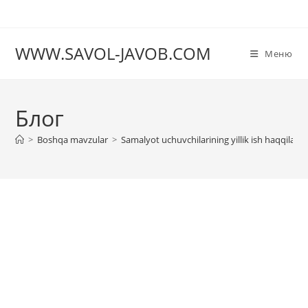
Перейти
к
содержимому
WWW.SAVOL-JAVOB.COM
Меню
Блог
>
Boshqa mavzular
>
Samalyot uchuvchilarining yillik ish haqqilari