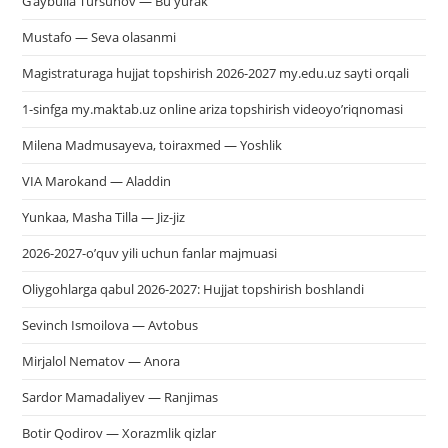
G’aybulla Tursunov — Bu yurak
Mustafo — Seva olasanmi
Magistraturaga hujjat topshirish 2026-2027 my.edu.uz sayti orqali
1-sinfga my.maktab.uz online ariza topshirish videoyo’riqnomasi
Milena Madmusayeva, toiraxmed — Yoshlik
VIA Marokand — Aladdin
Yunkaa, Masha Tilla — Jiz-jiz
2026-2027-o’quv yili uchun fanlar majmuasi
Oliygohlarga qabul 2026-2027: Hujjat topshirish boshlandi
Sevinch Ismoilova — Avtobus
Mirjalol Nematov — Anora
Sardor Mamadaliyev — Ranjimas
Botir Qodirov — Xorazmlik qizlar