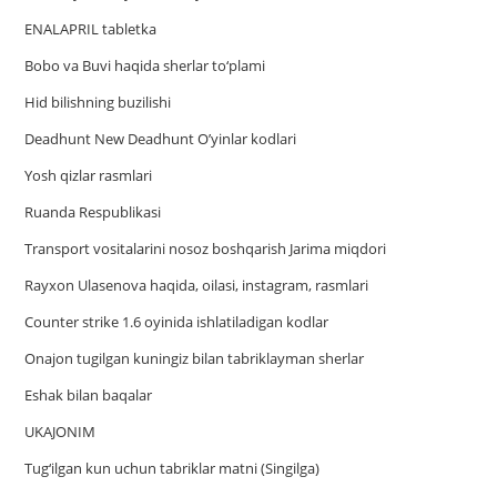
ENALAPRIL tabletka
Bobo va Buvi haqida sherlar to‘plami
Hid bilishning buzilishi
Deadhunt New Deadhunt O’yinlar kodlari
Yosh qizlar rasmlari
Ruanda Respublikasi
Trаnsport vositаlаrini nosoz boshqаrish Jаrimа miqdori
Rayxon Ulasenova haqida, oilasi, instagram, rasmlari
Counter strike 1.6 oyinida ishlatiladigan kodlar
Onajon tugilgan kuningiz bilan tabriklayman sherlar
Eshak bilan baqalar
UKAJONIM
Tug‘ilgan kun uchun tabriklar matni (Singilga)