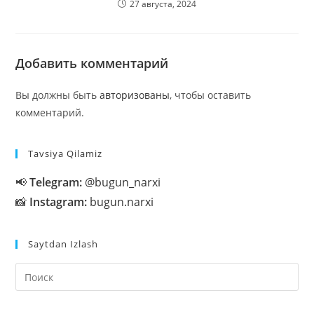
27 августа, 2024
Добавить комментарий
Вы должны быть
авторизованы
, чтобы оставить
комментарий.
Tavsiya Qilamiz
📢
Telegram:
@bugun_narxi
📸
Instagram:
bugun.narxi
Saytdan Izlash
На
кл
Esc