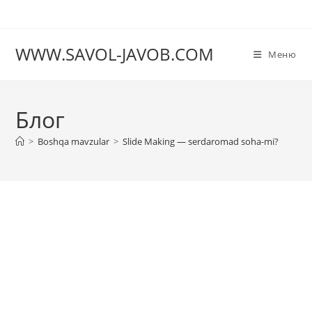
Перейти
к
содержимому
WWW.SAVOL-JAVOB.COM
Меню
Блог
>
Boshqa mavzular
>
Slide Making — serdaromad soha-mi?