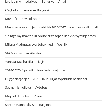
Jaloliddin Ahmadaliyev — Bahor yomg’irlari
G’aybulla Tursunov — Bu yurak
Mustafo — Seva olasanmi
Magistraturaga hujjat topshirish 2026-2027 my.edu.uz sayti orqali
1-sinfga my.maktab.uz online ariza topshirish videoyo’riqnomasi
Milena Madmusayeva, toiraxmed — Yoshlik
VIA Marokand — Aladdin
Yunkaa, Masha Tilla — Jiz-jiz
2026-2027-o’quv yili uchun fanlar majmuasi
Oliygohlarga qabul 2026-2027: Hujjat topshirish boshlandi
Sevinch Ismoilova — Avtobus
Mirjalol Nematov — Anora
Sardor Mamadaliyev — Ranjimas