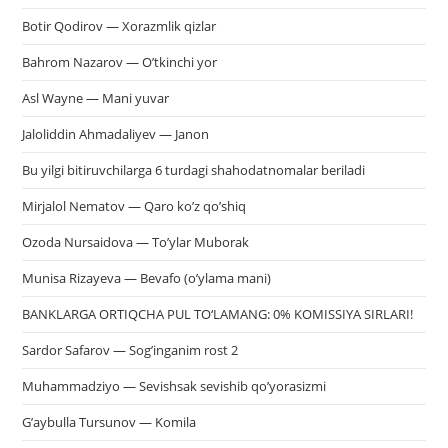
Botir Qodirov — Xorazmlik qizlar
Bahrom Nazarov — O’tkinchi yor
Asl Wayne — Mani yuvar
Jaloliddin Ahmadaliyev — Janon
Bu yilgi bitiruvchilarga 6 turdagi shahodatnomalar beriladi
Mirjalol Nematov — Qaro ko’z qo’shiq
Ozoda Nursaidova — To’ylar Muborak
Munisa Rizayeva — Bevafo (o’ylama mani)
BANKLARGA ORTIQCHA PUL TO‘LAMANG: 0% KOMISSIYA SIRLARI!
Sardor Safarov — Sog’inganim rost 2
Muhammadziyo — Sevishsak sevishib qo’yorasizmi
G’aybulla Tursunov — Komila