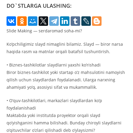
DO`STLARGA ULASHING:
Slide Making — serdaromad soha-mi?
Ko’pchiligimiz slayd nimaglini bilamiz. Slayd — biror narsa
haqida rasm va matnlar orqali batafsil tushuntirish.
• Biznes-tashkilotlar slaydlarni yaxshi ko’rishadi
Biror biznes-tashkilot yoki startap o’z mahsulotini namoyish
qilish uchun slaydlardan foydalanadi. Ularga narxning
ahamiyati yo’q, asosiysi sifat va mukammallik.
• O’quv-tashkilotlari, markazlari slaydlardan ko’p
foydalanishadi
Maktabda yoki institutda proyektor orqali slayd
qo’yishganini hamma bilishadi. Bunday chiroyli slaydlarni
o’qituvchilar o’zlari qilishadi deb o’ylaysizmi?