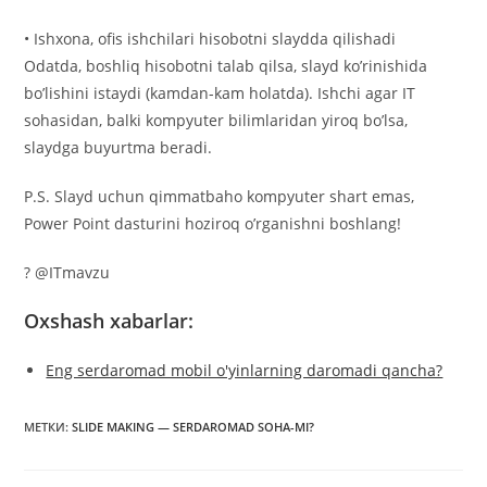
• Ishxona, ofis ishchilari hisobotni slaydda qilishadi
Odatda, boshliq hisobotni talab qilsa, slayd ko’rinishida
bo’lishini istaydi (kamdan-kam holatda). Ishchi agar IT
sohasidan, balki kompyuter bilimlaridan yiroq bo’lsa,
slaydga buyurtma beradi.
P.S. Slayd uchun qimmatbaho kompyuter shart emas,
Power Point dasturini hoziroq o’rganishni boshlang!
? @ITmavzu
Oxshash xabarlar:
Eng serdaromad mobil o'yinlarning daromadi qancha?
МЕТКИ
:
SLIDE MAKING — SERDAROMAD SOHA-MI?