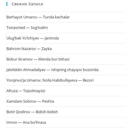
Свежие Записи
чт
за
Barhayot Umarov — Tunda kechalar
па
пои
Toiraxmed — Sog’indim
Ulug’bek Yo’lchiyev — Janimda
Bahrom Nazarov — Zayka
Bobur Ikramov — Menda bor bittasi
Jaloliddin Ahmadaliyev — Ishqning chayqov bozorida
Yorqinxo’ja Umarov, Noila Habibullayeva — Bezori
Afruza — Topolmaysiz
Xamdam Sobirov — Peshta
Botir Qodirov — Bidish-bidish
Imron — Ana bo’lmasa