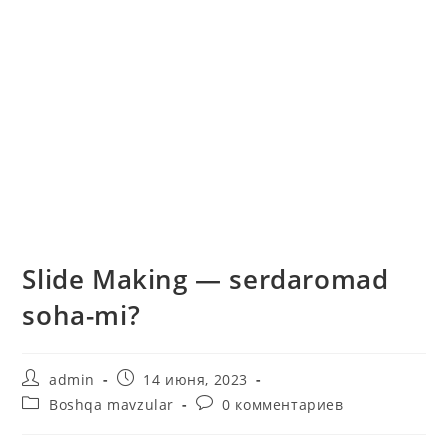
Slide Making — serdaromad
soha-mi?
Автор
Запись
admin
14 июня, 2023
записи:
опубликована:
Рубрика
Комментарии
Boshqa mavzular
0 комментариев
записи:
к
записи: