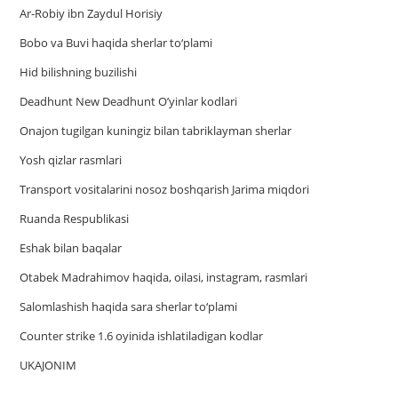
Ar-Robiy ibn Zaydul Horisiy
Bobo va Buvi haqida sherlar to‘plami
Hid bilishning buzilishi
Deadhunt New Deadhunt O’yinlar kodlari
Onajon tugilgan kuningiz bilan tabriklayman sherlar
Yosh qizlar rasmlari
Trаnsport vositаlаrini nosoz boshqаrish Jаrimа miqdori
Ruanda Respublikasi
Eshak bilan baqalar
Otabek Madrahimov haqida, oilasi, instagram, rasmlari
Salomlashish haqida sara sherlar to‘plami
Counter strike 1.6 oyinida ishlatiladigan kodlar
UKAJONIM