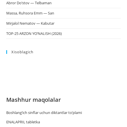
Abror Do’stov — Telbaman
Massa, Ruhsora Emm — San
Mirjalol Nematov — Kabutar
TOP-25 ARZON YO‘NALISH (2026)
Xisoblagich
Mashhur maqolalar
Boshlang’ich sinflar uchun diktantlar to’plami
ENALAPRIL tabletka