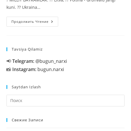
kuni. ?? Ukraina…
15-
Продолжить Чтение
Iyul
BAYRAMLAR:
VOQEALAR:
TAVALLUDLAR:
Tavsiya Qilamiz
📢
Telegram:
@bugun_narxi
📸
Instagram:
bugun.narxi
Saytdan Izlash
На
кл
Esc
Свежие Записи
чт
за