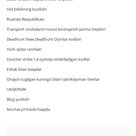
Hid bilishning buzilishi
Ruanda Respublikasi
Trаnsport vositаlаrini nosoz boshqаrish Jаrimа miqdori
Deadhunt New Deadhunt O’yinlar kodlari
Yosh qizlar rasmlari
Counter strike 1.6 oyinida ishlatiladigan kodlar
Eshak bilan baqalar
Onajon tugilgan kuningiz bilan tabriklayman sherlar
UKAJONIM
Blog yuritish
Muchal yil hisobi haqida