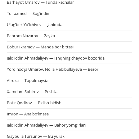
Barhayot Umarov — Tunda kechalar
па
пои
Toiraxmed — Sog’indim
Ulug’bek Yo’lchiyev — Janimda
Bahrom Nazarov — Zayka
Bobur Ikramov — Menda bor bittasi
Jaloliddin Ahmadaliyev — Ishqning chayqov bozorida
Yorqinxo’ja Umarov, Noila Habibullayeva — Bezori
Afruza — Topolmaysiz
Xamdam Sobirov — Peshta
Botir Qodirov — Bidish-bidish
Imron — Ana bo’lmasa
Jaloliddin Ahmadaliyev — Bahor yomg’irlari
G’aybulla Tursunov — Bu yurak