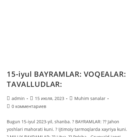
15-iyul BAYRAMLAR: VOQEALAR:
TAVALLUDLAR:
Автор
Запись
Рубрика
admin
15 июля, 2023
Muhim sanalar
записи:
опубликована:
записи:
Комментарии
0 комментариев
к
записи:
Bugun 15-iyul 2023-yil, shanba. ? BAYRAMLAR: ?? Jahon
yoshlari mahorati kuni. ? Ijtimoiy tarmoqlarda xayriya kuni.
? MILLIY BAYRAMLAR: ?? Litva, ?? Polsha - Grunvald jangi