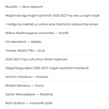
Mustafo — Seva olasanmi
Magistraturaga hujjat topshirish 2026-2027 my.edu.uz sayti orqali
1-sinfga my.maktab.uz online ariza topshirish videoyo’riqnomasi
Milena Madmusayeva, toiraxmed — Yoshlik
VIA Marokand — Aladdin
Yunkaa, Masha Tilla — Jiz-jiz
2026-2027-o’quv yili uchun fanlar majmuasi
Oliygohlarga qabul 2026-2027: Hujjat topshirish boshlandi
Sevinch Ismoilova — Avtobus
Mirjalol Nematov — Anora
Sardor Mamadaliyev — Ranjimas
Botir Qodirov — Xorazmlik qizlar