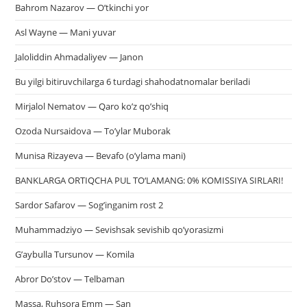
Bahrom Nazarov — O’tkinchi yor
Asl Wayne — Mani yuvar
Jaloliddin Ahmadaliyev — Janon
Bu yilgi bitiruvchilarga 6 turdagi shahodatnomalar beriladi
Mirjalol Nematov — Qaro ko’z qo’shiq
Ozoda Nursaidova — To’ylar Muborak
Munisa Rizayeva — Bevafo (o’ylama mani)
BANKLARGA ORTIQCHA PUL TO‘LAMANG: 0% KOMISSIYA SIRLARI!
Sardor Safarov — Sog’inganim rost 2
Muhammadziyo — Sevishsak sevishib qo’yorasizmi
G’aybulla Tursunov — Komila
Abror Do’stov — Telbaman
Massa, Ruhsora Emm — San