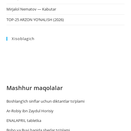
Mirjalol Nematov — Kabutar
TOP-25 ARZON YO‘NALISH (2026)
Xisoblagich
Mashhur maqolalar
Boshlang’ich sinflar uchun diktantlar to’plami
Ar-Robiy ibn Zaydul Horisiy
ENALAPRIL tabletka
Bobo va Buvi haqida sherlar to‘plami