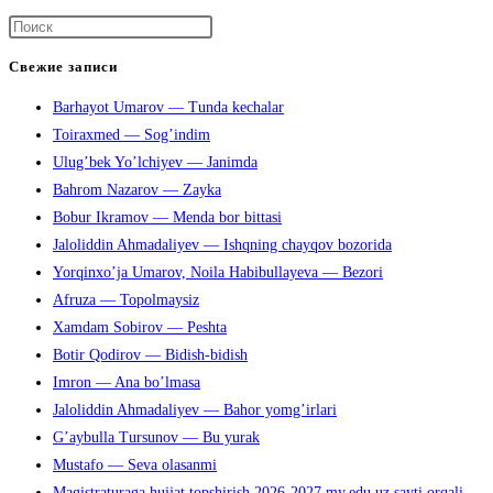
Нажмите
клавишу
Свежие записи
Escape,
Barhayot Umarov — Tunda kechalar
чтобы
Toiraxmed — Sog’indim
закрыть
Ulug’bek Yo’lchiyev — Janimda
панель
Bahrom Nazarov — Zayka
поиска.
Bobur Ikramov — Menda bor bittasi
Jaloliddin Ahmadaliyev — Ishqning chayqov bozorida
Yorqinxo’ja Umarov, Noila Habibullayeva — Bezori
Afruza — Topolmaysiz
Xamdam Sobirov — Peshta
Botir Qodirov — Bidish-bidish
Imron — Ana bo’lmasa
Jaloliddin Ahmadaliyev — Bahor yomg’irlari
G’aybulla Tursunov — Bu yurak
Mustafo — Seva olasanmi
Magistraturaga hujjat topshirish 2026-2027 my.edu.uz sayti orqali