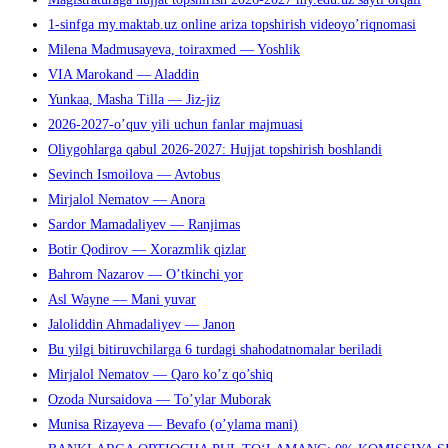
1-sinfga my.maktab.uz online ariza topshirish videoyo’riqnomasi
Milena Madmusayeva, toiraxmed — Yoshlik
VIA Marokand — Aladdin
Yunkaa, Masha Tilla — Jiz-jiz
2026-2027-o’quv yili uchun fanlar majmuasi
Oliygohlarga qabul 2026-2027: Hujjat topshirish boshlandi
Sevinch Ismoilova — Avtobus
Mirjalol Nematov — Anora
Sardor Mamadaliyev — Ranjimas
Botir Qodirov — Xorazmlik qizlar
Bahrom Nazarov — O’tkinchi yor
Asl Wayne — Mani yuvar
Jaloliddin Ahmadaliyev — Janon
Bu yilgi bitiruvchilarga 6 turdagi shahodatnomalar beriladi
Mirjalol Nematov — Qaro ko’z qo’shiq
Ozoda Nursaidova — To’ylar Muborak
Munisa Rizayeva — Bevafo (o’ylama mani)