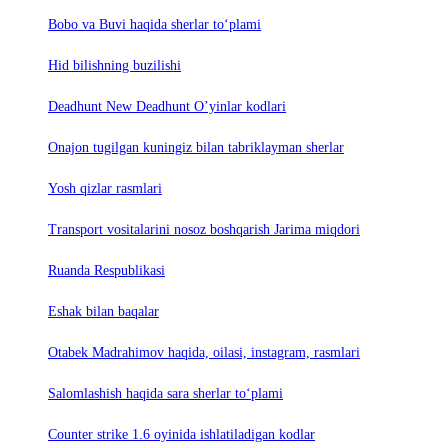
Bobo va Buvi haqida sherlar to‘plami
Hid bilishning buzilishi
Deadhunt New Deadhunt O’yinlar kodlari
Onajon tugilgan kuningiz bilan tabriklayman sherlar
Yosh qizlar rasmlari
Trаnsport vositаlаrini nosoz boshqаrish Jаrimа miqdori
Ruanda Respublikasi
Eshak bilan baqalar
Otabek Madrahimov haqida, oilasi, instagram, rasmlari
Salomlashish haqida sara sherlar to‘plami
Counter strike 1.6 oyinida ishlatiladigan kodlar