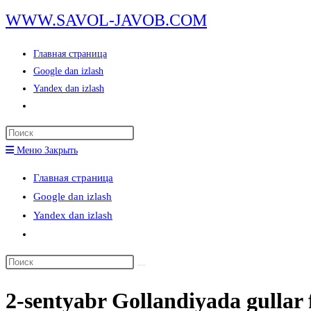
Перейти
WWW.SAVOL-JAVOB.COM
к
содержимому
Главная страница
Google dan izlash
Yandex dan izlash
Переключить
поиск
Нажмите
по
клавишу
Меню
Закрыть
веб-
Escape,
сайту
Главная страница
чтобы
Google dan izlash
закрыть
Yandex dan izlash
панель
Переключить
поиска.
поиск
Поиск
по
на
веб-
2-sentyabr Gollandiyada gullar f
сайте
сайту