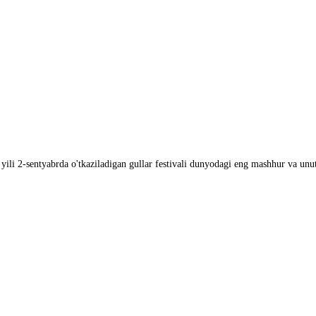
yili 2-sentyabrda o'tkaziladigan gullar festivali dunyodagi eng mashhur va unut