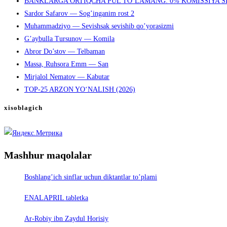
BANKLARGA ORTIQCHA PUL TO‘LAMANG: 0% KOMISSIYA S
Sardor Safarov — Sog’inganim rost 2
Muhammadziyo — Sevishsak sevishib qo’yorasizmi
G’aybulla Tursunov — Komila
Abror Do’stov — Telbaman
Massa, Ruhsora Emm — San
Mirjalol Nematov — Kabutar
TOP-25 ARZON YO‘NALISH (2026)
xisoblagich
Mashhur maqolalar
Boshlang’ich sinflar uchun diktantlar to’plami
ENALAPRIL tabletka
Ar-Robiy ibn Zaydul Horisiy