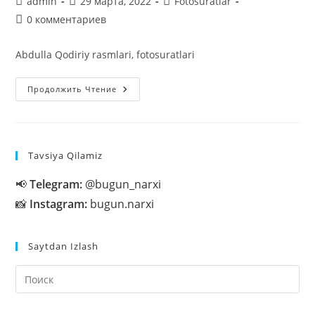
Автор
Запись
Рубрика
admin
29 марта, 2022
Fotosuratlar
записи:
опубликована:
записи:
Комментарии
0 комментариев
к
записи:
Abdulla Qodiriy rasmlari, fotosuratlari
Abdulla
Продолжить Чтение
Qodiriy
Rasmlari
Tavsiya Qilamiz
📢
Telegram:
@bugun_narxi
📸
Instagram:
bugun.narxi
Saytdan Izlash
На
кл
Esc