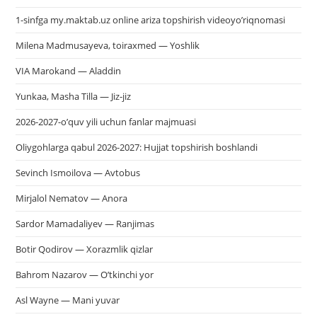
1-sinfga my.maktab.uz online ariza topshirish videoyo’riqnomasi
Milena Madmusayeva, toiraxmed — Yoshlik
VIA Marokand — Aladdin
Yunkaa, Masha Tilla — Jiz-jiz
2026-2027-o’quv yili uchun fanlar majmuasi
Oliygohlarga qabul 2026-2027: Hujjat topshirish boshlandi
Sevinch Ismoilova — Avtobus
Mirjalol Nematov — Anora
Sardor Mamadaliyev — Ranjimas
Botir Qodirov — Xorazmlik qizlar
Bahrom Nazarov — O’tkinchi yor
Asl Wayne — Mani yuvar