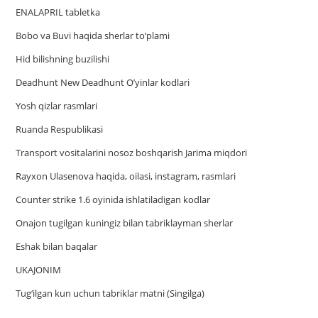
ENALAPRIL tabletka
Bobo va Buvi haqida sherlar to‘plami
Hid bilishning buzilishi
Deadhunt New Deadhunt O’yinlar kodlari
Yosh qizlar rasmlari
Ruanda Respublikasi
Trаnsport vositаlаrini nosoz boshqаrish Jаrimа miqdori
Rayxon Ulasenova haqida, oilasi, instagram, rasmlari
Counter strike 1.6 oyinida ishlatiladigan kodlar
Onajon tugilgan kuningiz bilan tabriklayman sherlar
Eshak bilan baqalar
UKAJONIM
Tug‘ilgan kun uchun tabriklar matni (Singilga)