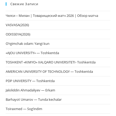
Свежие Записи
чт
за
Челси – Милан | Товарищеский матч 2026 | Обзор матча
па
пои
VASVASA(2026)
ODISSEYA(2026)
O‘rgimchak odam: Yangi kun
«AJOU UNIVERSITY» — Toshkentda
TOSHKENT «KIMYO» XALQARO UNIVERSITETI- Toshkentda
AMERICAN UNIVERSITY OF TECHNOLOGY — Toshkentda
PDP UNIVERSITY — Toshkentda
Jaloliddin Ahmadaliyev — Erkam
Barhayot Umarov — Tunda kechalar
Toiraxmed — Sog’indim