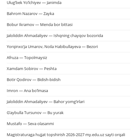
Ulug’bek Yo’lchiyev — Janimda
Bahrom Nazarov — Zayka
Bobur Ikramov — Menda bor bittasi
Jaloliddin Ahmadaliyev — Ishqning chayqov bozorida
Yorqinxo’ja Umarov, Noila Habibullayeva — Bezori
Afruza — Topolmaysiz
Xamdam Sobirov — Peshta
Botir Qodirov — Bidish-bidish
Imron — Ana bo’lmasa
Jaloliddin Ahmadaliyev — Bahor yomg’irlari
G’aybulla Tursunov — Bu yurak
Mustafo — Seva olasanmi
Magistraturaga hujjat topshirish 2026-2027 my.edu.uz sayti orqali