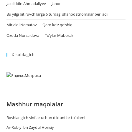
Jaloliddin Ahmadaliyev — Janon
Bu yilgi bitiruvchilarga 6 turdagi shahodatnomalar beriladi
Mirjalol Nematov — Qaro ko’z qo’shiq
Ozoda Nursaidova — To’ylar Muborak
Xisoblagich
Mashhur maqolalar
Boshlang’ich sinflar uchun diktantlar to’plami
Ar-Robiy ibn Zaydul Horisiy