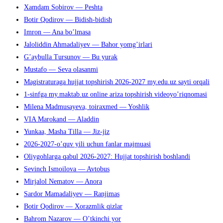
Xamdam Sobirov — Peshta
Botir Qodirov — Bidish-bidish
Imron — Ana bo’lmasa
Jaloliddin Ahmadaliyev — Bahor yomg’irlari
G’aybulla Tursunov — Bu yurak
Mustafo — Seva olasanmi
Magistraturaga hujjat topshirish 2026-2027 my.edu.uz sayti orqali
1-sinfga my.maktab.uz online ariza topshirish videoyo’riqnomasi
Milena Madmusayeva, toiraxmed — Yoshlik
VIA Marokand — Aladdin
Yunkaa, Masha Tilla — Jiz-jiz
2026-2027-o’quv yili uchun fanlar majmuasi
Oliygohlarga qabul 2026-2027: Hujjat topshirish boshlandi
Sevinch Ismoilova — Avtobus
Mirjalol Nematov — Anora
Sardor Mamadaliyev — Ranjimas
Botir Qodirov — Xorazmlik qizlar
Bahrom Nazarov — O’tkinchi yor