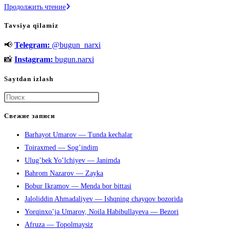
Alisher
Продолжить чтение
Navoiy
Tavsiya qilamiz
ijodining
📢
Telegram:
@bugun_narxi
yuksak
choʻqqisi
📸
Instagram:
bugun.narxi
«Xamsa»
Saytdan izlash
asari
Нажмите
клавишу
Свежие записи
Escape,
Barhayot Umarov — Tunda kechalar
чтобы
Toiraxmed — Sog’indim
закрыть
Ulug’bek Yo’lchiyev — Janimda
панель
Bahrom Nazarov — Zayka
поиска.
Bobur Ikramov — Menda bor bittasi
Jaloliddin Ahmadaliyev — Ishqning chayqov bozorida
Yorqinxo’ja Umarov, Noila Habibullayeva — Bezori
Afruza — Topolmaysiz