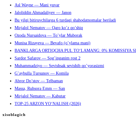
Asl Wayne — Mani yuvar
Jaloliddin Ahmadaliyev — Janon
Bu yilgi bitiruvchilarga 6 turdagi shahodatnomalar beriladi
Mirjalol Nematov — Qaro ko’z qo’shiq
Ozoda Nursaidova — To’ylar Muborak
Munisa Rizayeva — Bevafo (o’ylama mani)
BANKLARGA ORTIQCHA PUL TO‘LAMANG: 0% KOMISSIYA S
Sardor Safarov — Sog’inganim rost 2
Muhammadziyo — Sevishsak sevishib qo’yorasizmi
G’aybulla Tursunov — Komila
Abror Do’stov — Telbaman
Massa, Ruhsora Emm — San
Mirjalol Nematov — Kabutar
TOP-25 ARZON YO‘NALISH (2026)
xisoblagich