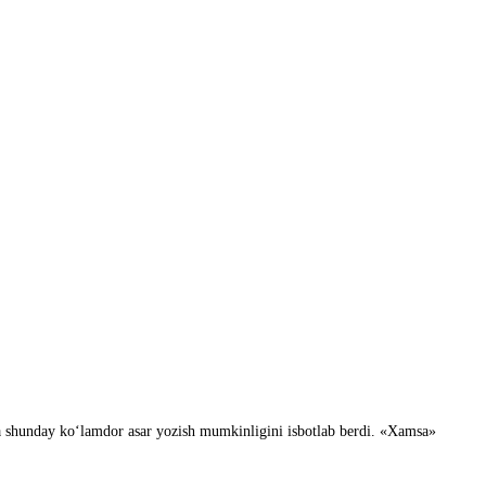
lda shunday koʻlamdor asar yozish mumkinligini isbotlab berdi. «Xamsa»