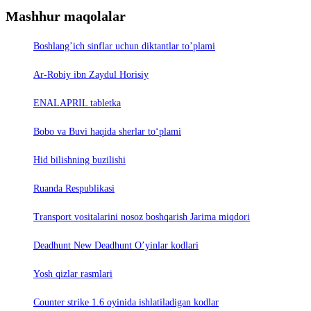
Mashhur maqolalar
Boshlang’ich sinflar uchun diktantlar to’plami
Ar-Robiy ibn Zaydul Horisiy
ENALAPRIL tabletka
Bobo va Buvi haqida sherlar to‘plami
Hid bilishning buzilishi
Ruanda Respublikasi
Trаnsport vositаlаrini nosoz boshqаrish Jаrimа miqdori
Deadhunt New Deadhunt O’yinlar kodlari
Yosh qizlar rasmlari
Counter strike 1.6 oyinida ishlatiladigan kodlar