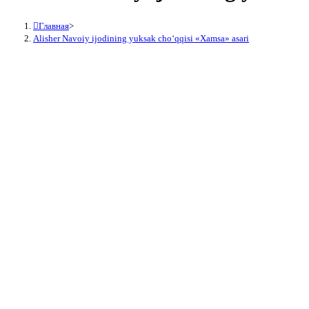
Главная
>
Alisher Navoiy ijodining yuksak choʻqqisi «Xamsa» asari