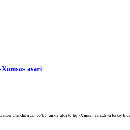
 «Xamsa» asari
shoir birinchilardan boʻlib, turkiy tilda toʻliq «Xamsa» yaratdi va turkiy ti