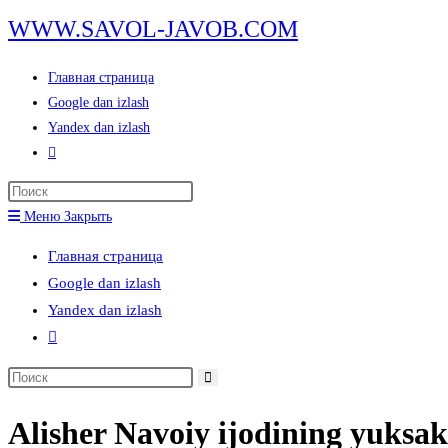
Перейти
WWW.SAVOL-JAVOB.COM
к
содержимому
Главная страница
Google dan izlash
Yandex dan izlash
Переключить
поиск
Нажмите
по
клавишу
Меню
Закрыть
веб-
Escape,
сайту
Главная страница
чтобы
Google dan izlash
закрыть
Yandex dan izlash
панель
Переключить
поиска.
поиск
Поиск
по
на
веб-
Alisher Navoiy ijodining yuksa
сайте
сайту