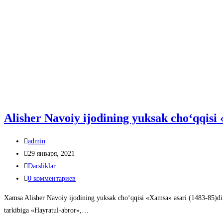
Alisher Navoiy ijodining yuksak choʻqqisi
Автор
admin
записи:
Запись
29 января, 2021
опубликована:
Рубрика
Darsliklar
записи:
Комментарии
0 комментариев
к
Xamsa Alisher Navoiy ijodining yuksak choʻqqisi «Xamsa» asari (1483-85)dir, 
записи:
tarkibiga «Hayratul-abror»,…