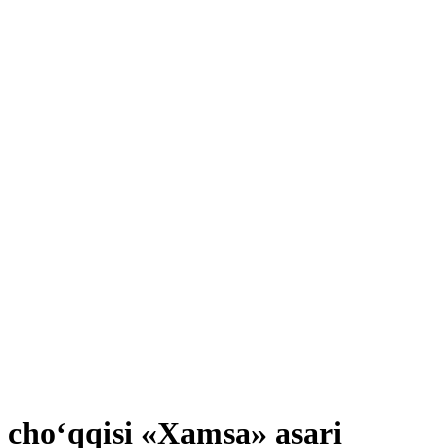
k choʻqqisi «Xamsa» asari