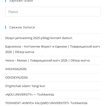
Saytdan Izlash
На
кл
Esc
Свежие Записи
чт
за
Dizayn jamoasining 2025-yildagi konsert dasturi.
па
пои
Барселона – Ноттингем Форест и Удинезе | Товарищеский матч
2026 | Обзор матча
Челси – Милан | Товарищеский матч 2026 | Обзор матча
VASVASA(2026)
ODISSEYA(2026)
O‘rgimchak odam: Yangi kun
«AJOU UNIVERSITY» — Toshkentda
TOSHKENT «KIMYO» XALQARO UNIVERSITETI- Toshkentda