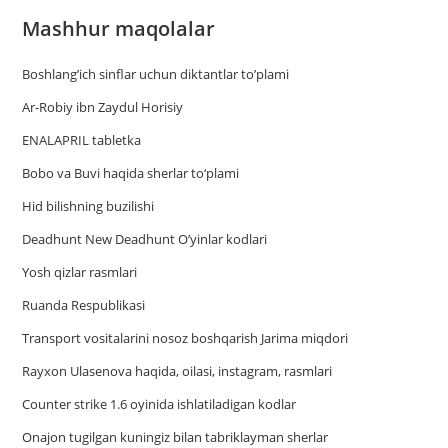
Mashhur maqolalar
Boshlang’ich sinflar uchun diktantlar to’plami
Ar-Robiy ibn Zaydul Horisiy
ENALAPRIL tabletka
Bobo va Buvi haqida sherlar to‘plami
Hid bilishning buzilishi
Deadhunt New Deadhunt O’yinlar kodlari
Yosh qizlar rasmlari
Ruanda Respublikasi
Trаnsport vositаlаrini nosoz boshqаrish Jаrimа miqdori
Rayxon Ulasenova haqida, oilasi, instagram, rasmlari
Counter strike 1.6 oyinida ishlatiladigan kodlar
Onajon tugilgan kuningiz bilan tabriklayman sherlar