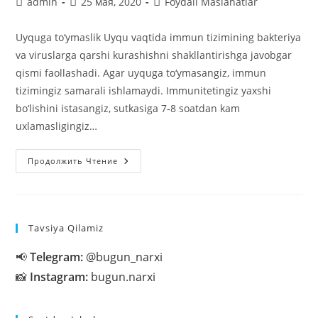
Автор
Запись
Рубрика
admin
25 мая, 2020
Foydali Maslahatlar
записи:
опубликована:
записи:
Uyquga to‘ymaslik Uyqu vaqtida immun tizimining bakteriya
va viruslarga qarshi kurashishni shakllantirishga javobgar
qismi faollashadi. Agar uyquga to‘ymasangiz, immun
tizimingiz samarali ishlamaydi. Immunitetingiz yaxshi
bo‘lishini istasangiz, sutkasiga 7-8 soatdan kam
uxlamasligingiz…
Immunitetni
Продолжить Чтение
Susaytiruvchi
Odatlar
Tavsiya Qilamiz
📢
Telegram:
@bugun_narxi
📸
Instagram:
bugun.narxi