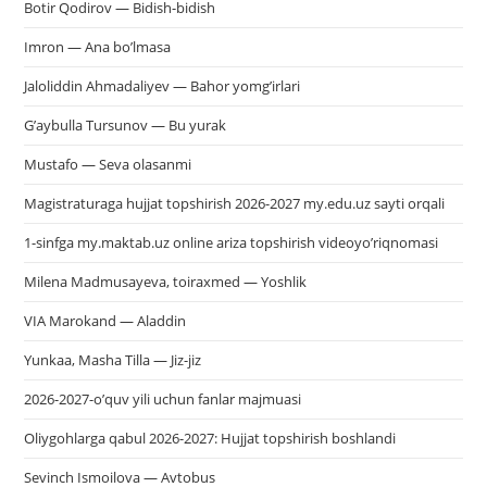
Botir Qodirov — Bidish-bidish
Imron — Ana bo’lmasa
Jaloliddin Ahmadaliyev — Bahor yomg’irlari
G’aybulla Tursunov — Bu yurak
Mustafo — Seva olasanmi
Magistraturaga hujjat topshirish 2026-2027 my.edu.uz sayti orqali
1-sinfga my.maktab.uz online ariza topshirish videoyo’riqnomasi
Milena Madmusayeva, toiraxmed — Yoshlik
VIA Marokand — Aladdin
Yunkaa, Masha Tilla — Jiz-jiz
2026-2027-o’quv yili uchun fanlar majmuasi
Oliygohlarga qabul 2026-2027: Hujjat topshirish boshlandi
Sevinch Ismoilova — Avtobus