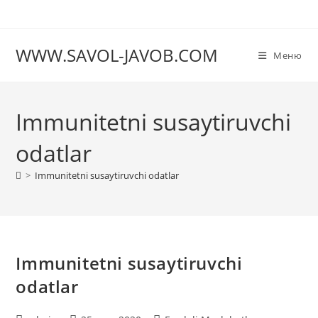
Перейти
к
содержимому
WWW.SAVOL-JAVOB.COM
Меню
Immunitetni susaytiruvchi
odatlar
>
Immunitetni susaytiruvchi odatlar
Immunitetni susaytiruvchi
odatlar