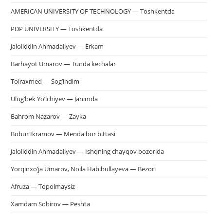
AMERICAN UNIVERSITY OF TECHNOLOGY — Toshkentda
PDP UNIVERSITY — Toshkentda
Jaloliddin Ahmadaliyev — Erkam
Barhayot Umarov — Tunda kechalar
Toiraxmed — Sog’indim
Ulug’bek Yo’lchiyev — Janimda
Bahrom Nazarov — Zayka
Bobur Ikramov — Menda bor bittasi
Jaloliddin Ahmadaliyev — Ishqning chayqov bozorida
Yorqinxo’ja Umarov, Noila Habibullayeva — Bezori
Afruza — Topolmaysiz
Xamdam Sobirov — Peshta