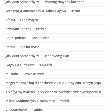
Jaloliddin Ahmadaliyev — Ishqning chayqov bozorida
Yorqinxo’ja Umarov, Noila Habibullayeva — Bezori
Afruza — Topolmaysiz
Xamdam Sobirov — Peshta
Botir Qodirov — Bidish-bidish
Imron — Ana bo’lmasa
Jaloliddin Ahmadaliyev — Bahor yomg’irlari
G’aybulla Tursunov — Bu yurak
Mustafo — Seva olasanmi
Magistraturaga hujjat topshirish 2026-2027 my.edu.uz sayti orqali
1-sinfga my.maktab.uz online ariza topshirish videoyo’riqnomasi
Milena Madmusayeva, toiraxmed — Yoshlik
VIA Marokand — Aladdin