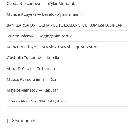
Ozoda Nursaidova — To’ylar Muborak
Munisa Rizayeva — Bevafo (o’ylama mani)
BANKLARGA ORTIQCHA PUL TO‘LAMANG: 0% KOMISSIYA SIRLARI!
Sardor Safarov — Sog’inganim rost 2
Muhammadziyo — Sevishsak sevishib qo’yorasizmi
G’aybulla Tursunov — Komila
Abror Do’stov — Telbaman
Massa, Ruhsora Emm — San
Mirjalol Nematov — Kabutar
TOP-25 ARZON YO‘NALISH (2026)
Xisoblagich