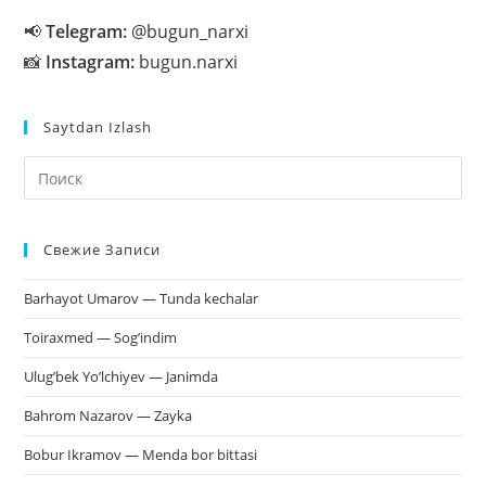
📢
Telegram:
@bugun_narxi
📸
Instagram:
bugun.narxi
Saytdan Izlash
На
кл
Esc
Свежие Записи
чт
за
Barhayot Umarov — Tunda kechalar
па
пои
Toiraxmed — Sog’indim
Ulug’bek Yo’lchiyev — Janimda
Bahrom Nazarov — Zayka
Bobur Ikramov — Menda bor bittasi