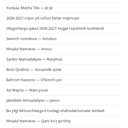
Yunkaa, Masha Tilla — Jiz-jiz
2026-2027-o’quv yili uchun fanlar majmuasi
Oliygohlarga qabul 2026-2027: Hujjat topshirish boshlandi
Sevinch Ismoilova — Avtobus
Mirjalol Nematov — Anora
Sardor Mamadaliyev — Ranjimas
Botir Qodirov — Xorazmlik qizlar
Bahrom Nazarov — O’tkinchi yor
Asl Wayne — Mani yuvar
Jaloliddin Ahmadaliyev — Janon
Bu yilgi bitiruvchilarga 6 turdagi shahodatnomalar beriladi
Mirjalol Nematov — Qaro ko’z qo’shiq