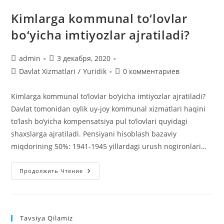
Kimlarga kommunal to‘lovlar
bo‘yicha imtiyozlar ajratiladi?
Автор
Запись
admin
3 декабря, 2020
записи:
опубликована:
Рубрика
Комментарии
Davlat Xizmatlari
/
Yuridik
0 комментариев
записи:
к
записи:
Kimlarga kommunal to‘lovlar bo‘yicha imtiyozlar ajratiladi?
Davlat tomonidan oylik uy-joy kommunal xizmatlari haqini
to‘lash bo‘yicha kompensatsiya pul to‘lovlari quyidagi
shaxslarga ajratiladi. Pensiyani hisoblash bazaviy
miqdorining 50%: 1941-1945 yillardagi urush nogironlari…
Kimlarga
Продолжить Чтение
Kommunal
To‘lovlar
Bo‘yicha
Imtiyozlar
Ajratiladi?
Tavsiya Qilamiz