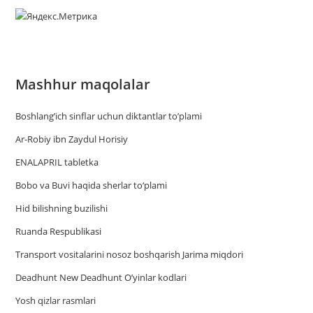
Mashhur maqolalar
Boshlang’ich sinflar uchun diktantlar to’plami
Ar-Robiy ibn Zaydul Horisiy
ENALAPRIL tabletka
Bobo va Buvi haqida sherlar to‘plami
Hid bilishning buzilishi
Ruanda Respublikasi
Trаnsport vositаlаrini nosoz boshqаrish Jаrimа miqdori
Deadhunt New Deadhunt O’yinlar kodlari
Yosh qizlar rasmlari