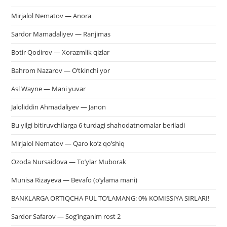
Mirjalol Nematov — Anora
Sardor Mamadaliyev — Ranjimas
Botir Qodirov — Xorazmlik qizlar
Bahrom Nazarov — O’tkinchi yor
Asl Wayne — Mani yuvar
Jaloliddin Ahmadaliyev — Janon
Bu yilgi bitiruvchilarga 6 turdagi shahodatnomalar beriladi
Mirjalol Nematov — Qaro ko’z qo’shiq
Ozoda Nursaidova — To’ylar Muborak
Munisa Rizayeva — Bevafo (o’ylama mani)
BANKLARGA ORTIQCHA PUL TO‘LAMANG: 0% KOMISSIYA SIRLARI!
Sardor Safarov — Sog’inganim rost 2