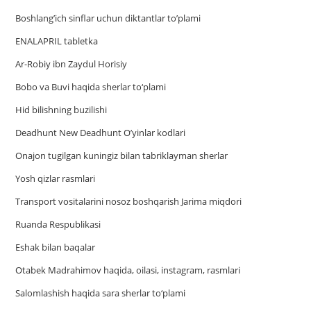
Boshlang’ich sinflar uchun diktantlar to’plami
ENALAPRIL tabletka
Ar-Robiy ibn Zaydul Horisiy
Bobo va Buvi haqida sherlar to‘plami
Hid bilishning buzilishi
Deadhunt New Deadhunt O’yinlar kodlari
Onajon tugilgan kuningiz bilan tabriklayman sherlar
Yosh qizlar rasmlari
Trаnsport vositаlаrini nosoz boshqаrish Jаrimа miqdori
Ruanda Respublikasi
Eshak bilan baqalar
Otabek Madrahimov haqida, oilasi, instagram, rasmlari
Salomlashish haqida sara sherlar to‘plami