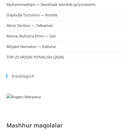
Muhammadziyo — Sevishsak sevishib qo’yorasizmi
G’aybulla Tursunov — Komila
Abror Do’stov — Telbaman
Massa, Ruhsora Emm — San
Mirjalol Nematov — Kabutar
TOP-25 ARZON YO‘NALISH (2026)
Xisoblagich
Mashhur maqolalar