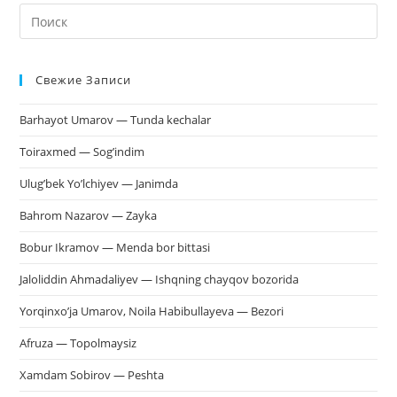
На
кл
Esc
Свежие Записи
чт
за
Barhayot Umarov — Tunda kechalar
па
пои
Toiraxmed — Sog’indim
Ulug’bek Yo’lchiyev — Janimda
Bahrom Nazarov — Zayka
Bobur Ikramov — Menda bor bittasi
Jaloliddin Ahmadaliyev — Ishqning chayqov bozorida
Yorqinxo’ja Umarov, Noila Habibullayeva — Bezori
Afruza — Topolmaysiz
Xamdam Sobirov — Peshta