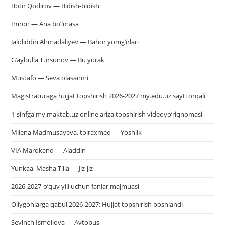
Botir Qodirov — Bidish-bidish
Imron — Ana bo’lmasa
Jaloliddin Ahmadaliyev — Bahor yomg’irlari
G’aybulla Tursunov — Bu yurak
Mustafo — Seva olasanmi
Magistraturaga hujjat topshirish 2026-2027 my.edu.uz sayti orqali
1-sinfga my.maktab.uz online ariza topshirish videoyo’riqnomasi
Milena Madmusayeva, toiraxmed — Yoshlik
VIA Marokand — Aladdin
Yunkaa, Masha Tilla — Jiz-jiz
2026-2027-o’quv yili uchun fanlar majmuasi
Oliygohlarga qabul 2026-2027: Hujjat topshirish boshlandi
Sevinch Ismoilova — Avtobus