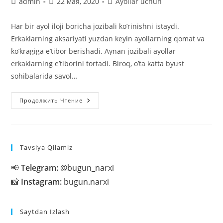
Автор
Запись
Рубрика
admin
22 мая, 2020
Ayollar uchun
записи:
опубликована:
записи:
Har bir ayol iloji boricha jozibali ko’rinishni istaydi.
Erkaklarning aksariyati yuzdan keyin ayollarning qomat va
ko’kragiga e’tibor berishadi. Aynan jozibali ayollar
erkaklarning e’tiborini tortadi. Biroq, o’ta katta byust
sohibalarida savol…
Ko’krakni
Продолжить Чтение
Kichraytirish
Uchun
Nima
Qilish
Kerak?
Tavsiya Qilamiz
📢
Telegram:
@bugun_narxi
📸
Instagram:
bugun.narxi
Saytdan Izlash