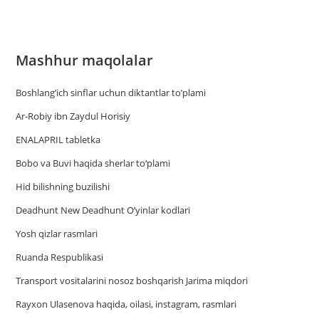
Mashhur maqolalar
Boshlang’ich sinflar uchun diktantlar to’plami
Ar-Robiy ibn Zaydul Horisiy
ENALAPRIL tabletka
Bobo va Buvi haqida sherlar to‘plami
Hid bilishning buzilishi
Deadhunt New Deadhunt O’yinlar kodlari
Yosh qizlar rasmlari
Ruanda Respublikasi
Trаnsport vositаlаrini nosoz boshqаrish Jаrimа miqdori
Rayxon Ulasenova haqida, oilasi, instagram, rasmlari