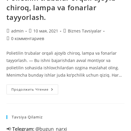
chiroq, lampa va fonarlar
tayyorlash.
Автор
Запись
Рубрика
admin
10 мая, 2021
Biznes Tavsiyalar
записи:
опубликована:
записи:
Комментарии
0 комментариев
к
записи:
Polietilin trubalar orqali ajoyib chiroq, lampa va fonarlar
tayyorlash. ― Bu ishni bajarishdan avval montiyor va
polietilin sohasida ishlovchilardan ozgina maslahat oling.
Menimcha bunday ishlar juda ko'pchilik uchun qiziq. Har…
Polietilin
Продолжить Чтение
Trubalar
Orqali
Ajoyib
Chiroq,
Lampa
Va
Tavsiya Qilamiz
Fonarlar
Tayyorlash.
📢
Telegram:
@bugun_narxi