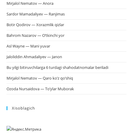
Mirjalol Nematov — Anora
Sardor Mamadaliyev — Ranjimas
Botir Qodirov — Xorazmlik qizlar
Bahrom Nazarov — O’tkinchi yor
Asl Wayne — Mani yuvar
Jaloliddin Ahmadaliyev — Janon
Bu yilgi bitiruvchilarga 6 turdagi shahodatnomalar beriladi
Mirjalol Nematov — Qaro ko’z qo’shiq
Ozoda Nursaidova — To’ylar Muborak
Xisoblagich