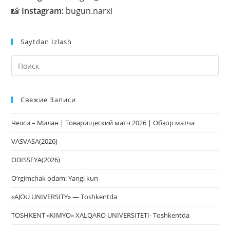
📸
Instagram:
bugun.narxi
Saytdan Izlash
На
кл
Esc
Свежие Записи
чт
за
Челси – Милан | Товарищеский матч 2026 | Обзор матча
па
пои
VASVASA(2026)
ODISSEYA(2026)
O‘rgimchak odam: Yangi kun
«AJOU UNIVERSITY» — Toshkentda
TOSHKENT «KIMYO» XALQARO UNIVERSITETI- Toshkentda