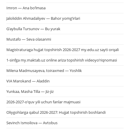
Imron — Ana bo’lmasa
Jaloliddin Ahmadaliyev — Bahor yomg’irlari
G’aybulla Tursunov — Bu yurak
Mustafo — Seva olasanmi
Magistraturaga hujjat topshirish 2026-2027 my.edu.uz sayti orqali
1-sinfga my.maktab.uz online ariza topshirish videoyo’riqnomasi
Milena Madmusayeva, toiraxmed — Yoshlik
VIA Marokand — Aladdin
Yunkaa, Masha Tilla — Jiz-jiz
2026-2027-o’quv yili uchun fanlar majmuasi
Oliygohlarga qabul 2026-2027: Hujjat topshirish boshlandi
Sevinch Ismoilova — Avtobus