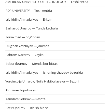
AMERICAN UNIVERSITY OF TECHNOLOGY — Toshkentda
PDP UNIVERSITY — Toshkentda
Jaloliddin Ahmadaliyev — Erkam
Barhayot Umarov — Tunda kechalar
Toiraxmed — Sog’indim
Ulug’bek Yo’lchiyev — Janimda
Bahrom Nazarov — Zayka
Bobur Ikramov — Menda bor bittasi
Jaloliddin Ahmadaliyev — Ishqning chayqov bozorida
Yorqinxo’ja Umarov, Noila Habibullayeva — Bezori
Afruza — Topolmaysiz
Xamdam Sobirov — Peshta
Botir Qodirov — Bidish-bidish