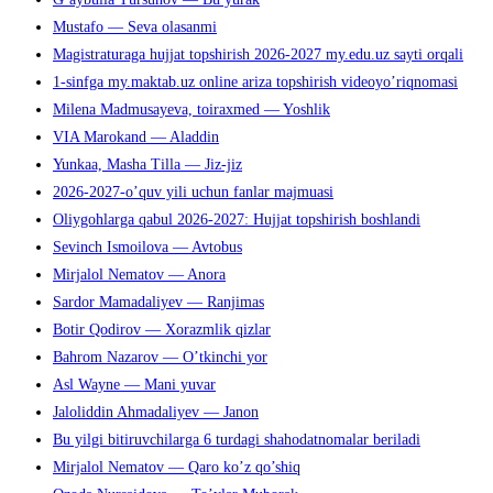
Mustafo — Seva olasanmi
Magistraturaga hujjat topshirish 2026-2027 my.edu.uz sayti orqali
1-sinfga my.maktab.uz online ariza topshirish videoyo’riqnomasi
Milena Madmusayeva, toiraxmed — Yoshlik
VIA Marokand — Aladdin
Yunkaa, Masha Tilla — Jiz-jiz
2026-2027-o’quv yili uchun fanlar majmuasi
Oliygohlarga qabul 2026-2027: Hujjat topshirish boshlandi
Sevinch Ismoilova — Avtobus
Mirjalol Nematov — Anora
Sardor Mamadaliyev — Ranjimas
Botir Qodirov — Xorazmlik qizlar
Bahrom Nazarov — O’tkinchi yor
Asl Wayne — Mani yuvar
Jaloliddin Ahmadaliyev — Janon
Bu yilgi bitiruvchilarga 6 turdagi shahodatnomalar beriladi
Mirjalol Nematov — Qaro ko’z qo’shiq