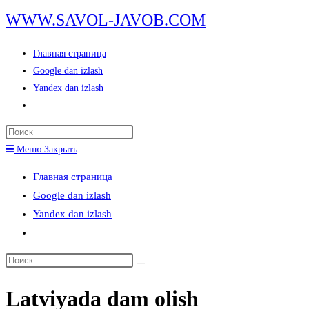
Перейти
WWW.SAVOL-JAVOB.COM
к
содержимому
Главная страница
Google dan izlash
Yandex dan izlash
Переключить
поиск
Нажмите
по
клавишу
Меню
Закрыть
веб-
Escape,
сайту
Главная страница
чтобы
Google dan izlash
закрыть
Yandex dan izlash
панель
Переключить
поиска.
поиск
Поиск
по
на
веб-
Latviyada dam olish
сайте
сайту