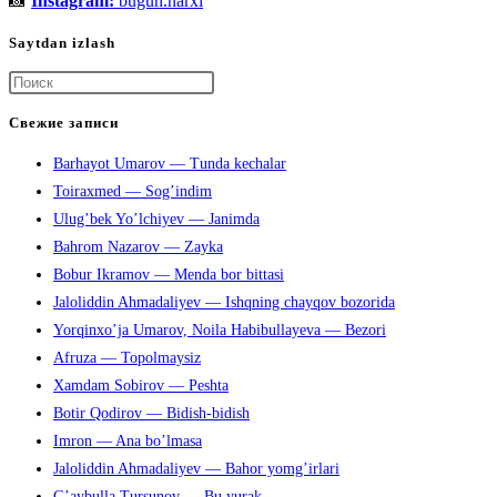
📸
Instagram:
bugun.narxi
Saytdan izlash
Нажмите
клавишу
Свежие записи
Escape,
Barhayot Umarov — Tunda kechalar
чтобы
Toiraxmed — Sog’indim
закрыть
Ulug’bek Yo’lchiyev — Janimda
панель
Bahrom Nazarov — Zayka
поиска.
Bobur Ikramov — Menda bor bittasi
Jaloliddin Ahmadaliyev — Ishqning chayqov bozorida
Yorqinxo’ja Umarov, Noila Habibullayeva — Bezori
Afruza — Topolmaysiz
Xamdam Sobirov — Peshta
Botir Qodirov — Bidish-bidish
Imron — Ana bo’lmasa
Jaloliddin Ahmadaliyev — Bahor yomg’irlari
G’aybulla Tursunov — Bu yurak