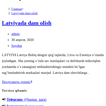
Главная
>
Latviyada dam olish
Latviyada dam olish
Автор
admin
записи:
Запись
30 апреля, 2020
опубликована:
Рубрика
Sayohat
записи:
LАTVIYA Latviya Boltiq dengizi qirgʼoqlarida, Litva va Estoniya oʼrtasida
joylashgan. Shu yerning oʼzida suv muolajalari va shifobaxsh mikroiqlim
yordamida oʼz tanangizni tetiklashtirishingiz mumkin boʼlgan
sogʼlomlashtirish markazlari mavjud. Latviya dam oluvchilarga…
Latviyada
Продолжить чтение
dam
Tavsiya qilamiz
olish
📢
Telegram:
@bugun_narxi