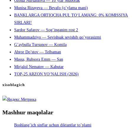
Ozoda Nursaidova — To’ylar Muborak
Munisa Rizayeva — Bevafo (o’ylama mani)
BANKLARGA ORTIQCHA PUL TO‘LAMANG: 0% KOMISSIYA
SIRLARI!
Sardor Safarov — Sog’inganim rost 2
Muhammadziyo — Sevishsak sevishib qo’yorasizmi
G’aybulla Tursunov — Komila
Abror Do’stov — Telbaman
Massa, Ruhsora Emm — San
Mirjalol Nematov — Kabutar
TOP-25 ARZON YO‘NALISH (2026)
xisoblagich
Mashhur maqolalar
Boshlang’ich sinflar uchun diktantlar to’plami