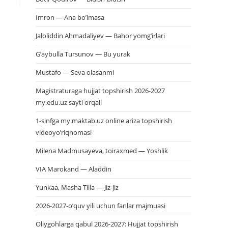
Imron — Ana bo’lmasa
Jaloliddin Ahmadaliyev — Bahor yomg’irlari
G’aybulla Tursunov — Bu yurak
Mustafo — Seva olasanmi
Magistraturaga hujjat topshirish 2026-2027
my.edu.uz sayti orqali
1-sinfga my.maktab.uz online ariza topshirish
videoyo’riqnomasi
Milena Madmusayeva, toiraxmed — Yoshlik
VIA Marokand — Aladdin
Yunkaa, Masha Tilla — Jiz-jiz
2026-2027-o’quv yili uchun fanlar majmuasi
Oliygohlarga qabul 2026-2027: Hujjat topshirish