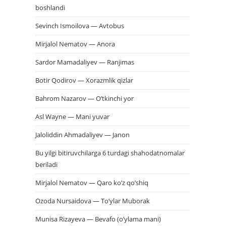
boshlandi
Sevinch Ismoilova — Avtobus
Mirjalol Nematov — Anora
Sardor Mamadaliyev — Ranjimas
Botir Qodirov — Xorazmlik qizlar
Bahrom Nazarov — O’tkinchi yor
Asl Wayne — Mani yuvar
Jaloliddin Ahmadaliyev — Janon
Bu yilgi bitiruvchilarga 6 turdagi shahodatnomalar
beriladi
Mirjalol Nematov — Qaro ko’z qo’shiq
Ozoda Nursaidova — To’ylar Muborak
Munisa Rizayeva — Bevafo (o’ylama mani)