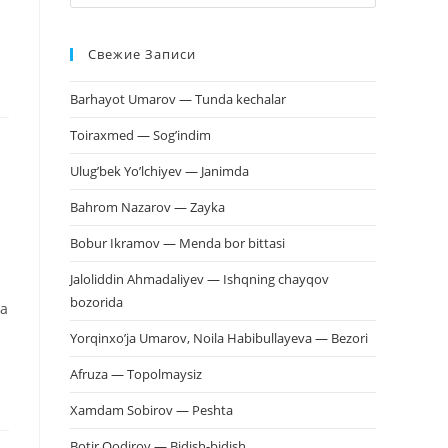
клавишу
Escape,
Свежие Записи
чтобы
закрыть
Barhayot Umarov — Tunda kechalar
панель
поиска.
Toiraxmed — Sog’indim
Ulug’bek Yo’lchiyev — Janimda
Bahrom Nazarov — Zayka
Bobur Ikramov — Menda bor bittasi
Jaloliddin Ahmadaliyev — Ishqning chayqov
bozorida
va
Yorqinxo’ja Umarov, Noila Habibullayeva — Bezori
Afruza — Topolmaysiz
Xamdam Sobirov — Peshta
Botir Qodirov — Bidish-bidish