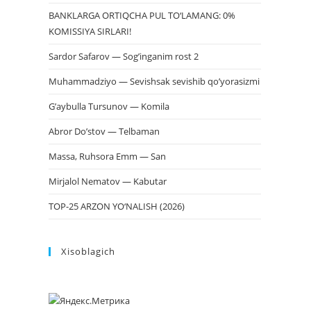
BANKLARGA ORTIQCHA PUL TO‘LAMANG: 0%
KOMISSIYA SIRLARI!
Sardor Safarov — Sog’inganim rost 2
Muhammadziyo — Sevishsak sevishib qo’yorasizmi
G’aybulla Tursunov — Komila
Abror Do’stov — Telbaman
Massa, Ruhsora Emm — San
Mirjalol Nematov — Kabutar
TOP-25 ARZON YO‘NALISH (2026)
Xisoblagich