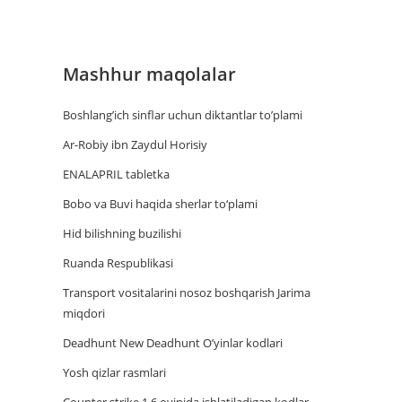
Mashhur maqolalar
Boshlang’ich sinflar uchun diktantlar to’plami
Ar-Robiy ibn Zaydul Horisiy
ENALAPRIL tabletka
Bobo va Buvi haqida sherlar to‘plami
Hid bilishning buzilishi
Ruanda Respublikasi
Trаnsport vositаlаrini nosoz boshqаrish Jаrimа
miqdori
Deadhunt New Deadhunt O’yinlar kodlari
Yosh qizlar rasmlari