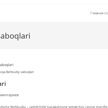
Главная с
aboqlari
ja Behbudiy saboqlari
ri
тарии
мментариев
o‘ja Behbudiy – jadidchilik harakatining yetakchisi Uning ma’rifiy