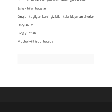
Counter strike 1.6 oyinida ishlatiladigan kodlar
Eshak bilan baqalar
Onajon tugilgan kuningiz bilan tabriklayman sherlar
UKAJONIM
Blog yuritish
Muchal yil hisobi haqida