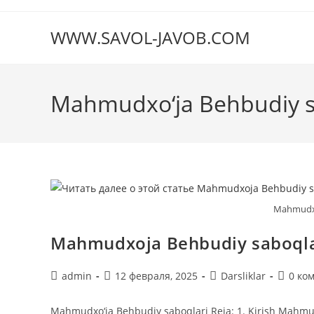
Перейти
к
WWW.SAVOL-JAVOB.COM
содержимому
Mahmudxo‘ja Behbudiy s
Mahmudxo
Mahmudxoja Behbudiy saboqla
Автор
Запись
Рубрика
Коммен
admin
12 февраля, 2025
Darsliklar
0 ко
записи:
опубликована:
записи:
к
записи:
Mahmudxo‘ja Behbudiy saboqlari Reja: 1. Kirish Mahmudx