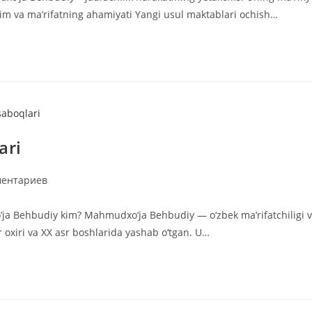
’lim va ma’rifatning ahamiyati Yangi usul maktablari ochish…
ari
арии
ментариев
ja Behbudiy kim? Mahmudxo‘ja Behbudiy — o‘zbek ma’rifatchiligi 
sr oxiri va XX asr boshlarida yashab o‘tgan. U…