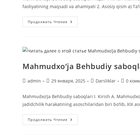
faoliyatining maqsadi va ahamiyati 2. Asosiy qism a) Ta
Mahmudxoja
Продолжить Чтение
Behbudiy
Saboqlari
Mahmudxo‘ja Behbudiy saboql
Автор
Запись
Рубрика
Коммент
admin
29 января, 2025
Darsliklar
0 ком
записи:
опубликована:
записи:
к
записи:
Mahmudxo‘ja Behbudiy saboqlari I. Kirish A. Mahmudxo‘
jadidchilik harakatining asoschilaridan biri bo‘lib, XIX a
Mahmudxo‘ja
Продолжить Чтение
Behbudiy
Saboqlari