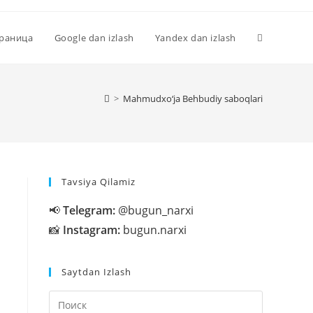
Переключи
траница
Google dan izlash
Yandex dan izlash
поиск
>
Mahmudxo‘ja Behbudiy saboqlari
по
Tavsiya Qilamiz
веб-
📢
Telegram:
@bugun_narxi
📸
Instagram:
bugun.narxi
сайту
Saytdan Izlash
Нажмите