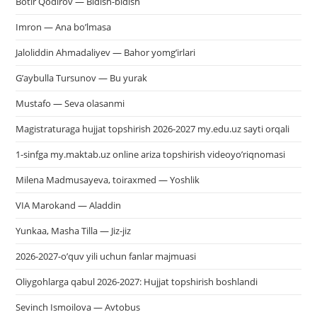
Botir Qodirov — Bidish-bidish
Imron — Ana bo’lmasa
Jaloliddin Ahmadaliyev — Bahor yomg’irlari
G’aybulla Tursunov — Bu yurak
Mustafo — Seva olasanmi
Magistraturaga hujjat topshirish 2026-2027 my.edu.uz sayti orqali
1-sinfga my.maktab.uz online ariza topshirish videoyo’riqnomasi
Milena Madmusayeva, toiraxmed — Yoshlik
VIA Marokand — Aladdin
Yunkaa, Masha Tilla — Jiz-jiz
2026-2027-o’quv yili uchun fanlar majmuasi
Oliygohlarga qabul 2026-2027: Hujjat topshirish boshlandi
Sevinch Ismoilova — Avtobus