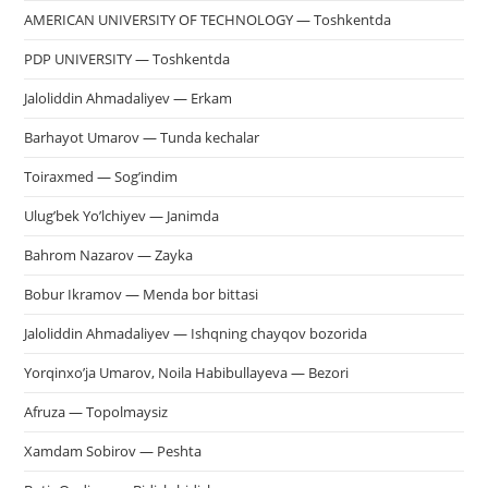
AMERICAN UNIVERSITY OF TECHNOLOGY — Toshkentda
PDP UNIVERSITY — Toshkentda
Jaloliddin Ahmadaliyev — Erkam
Barhayot Umarov — Tunda kechalar
Toiraxmed — Sog’indim
Ulug’bek Yo’lchiyev — Janimda
Bahrom Nazarov — Zayka
Bobur Ikramov — Menda bor bittasi
Jaloliddin Ahmadaliyev — Ishqning chayqov bozorida
Yorqinxo’ja Umarov, Noila Habibullayeva — Bezori
Afruza — Topolmaysiz
Xamdam Sobirov — Peshta