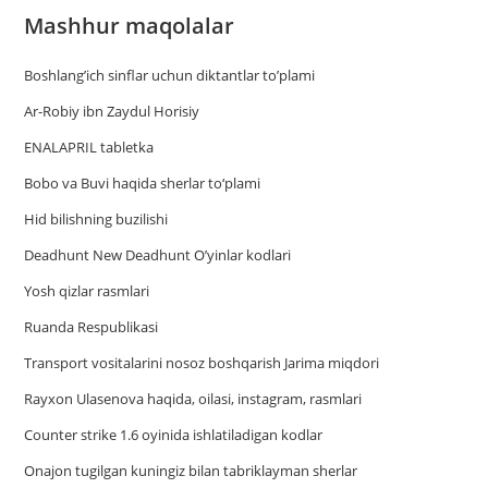
Mashhur maqolalar
Boshlang’ich sinflar uchun diktantlar to’plami
Ar-Robiy ibn Zaydul Horisiy
ENALAPRIL tabletka
Bobo va Buvi haqida sherlar to‘plami
Hid bilishning buzilishi
Deadhunt New Deadhunt O’yinlar kodlari
Yosh qizlar rasmlari
Ruanda Respublikasi
Trаnsport vositаlаrini nosoz boshqаrish Jаrimа miqdori
Rayxon Ulasenova haqida, oilasi, instagram, rasmlari
Counter strike 1.6 oyinida ishlatiladigan kodlar
Onajon tugilgan kuningiz bilan tabriklayman sherlar