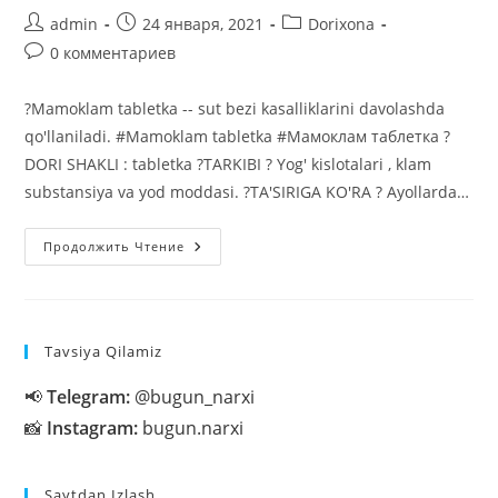
Автор
Запись
Рубрика
admin
24 января, 2021
Dorixona
записи:
опубликована:
записи:
Комментарии
0 комментариев
к
записи:
?Mamoklam tabletka -- sut bezi kasalliklarini davolashda
qo'llaniladi. #Mamoklam tabletka #Мамоклам таблетка ?
DORI SHAKLI : tabletka ?TARKIBI ? Yog' kislotalari , klam
substansiya va yod moddasi. ?TA'SIRIGA KO'RA ? Ayollarda…
Mamoklam
Продолжить Чтение
Tabletka
—
Sut
Bezi
Kasalliklarini
Davolashda
Tavsiya Qilamiz
📢
Telegram:
@bugun_narxi
📸
Instagram:
bugun.narxi
Saytdan Izlash