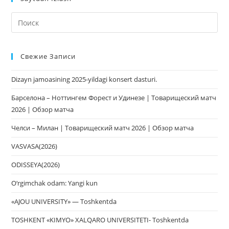
На
кл
Esc
Свежие Записи
чт
за
Dizayn jamoasining 2025-yildagi konsert dasturi.
па
пои
Барселона – Ноттингем Форест и Удинезе | Товарищеский матч
2026 | Обзор матча
Челси – Милан | Товарищеский матч 2026 | Обзор матча
VASVASA(2026)
ODISSEYA(2026)
O‘rgimchak odam: Yangi kun
«AJOU UNIVERSITY» — Toshkentda
TOSHKENT «KIMYO» XALQARO UNIVERSITETI- Toshkentda