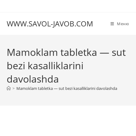
Перейти
к
содержимому
WWW.SAVOL-JAVOB.COM
Меню
Mamoklam tabletka — sut
bezi kasalliklarini
davolashda
>
Mamoklam tabletka — sut bezi kasalliklarini davolashda