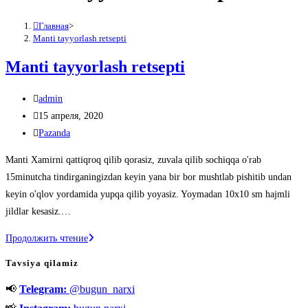
Главная
>
Manti tayyorlash retsepti
Manti tayyorlash retsepti
Автор
admin
записи:
Запись
15 апреля, 2020
опубликована:
Рубрика
Pazanda
записи:
Manti Xamirni qattiqroq qilib qorasiz, zuvala qilib sochiqqa o'rab
15minutcha tindirganingizdan keyin yana bir bor mushtlab pishitib undan
keyin o'qlov yordamida yupqa qilib yoyasiz. Yoymadan 10x10 sm hajmli
jildlar kesasiz.…
Manti
Продолжить чтение
tayyorlash
Tavsiya qilamiz
retsepti
📢
Telegram:
@bugun_narxi