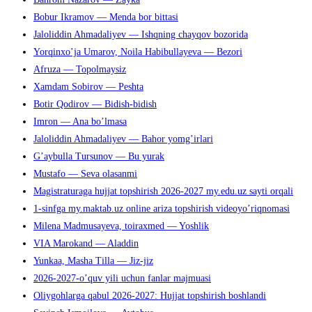
Bobur Ikramov — Menda bor bittasi
Jaloliddin Ahmadaliyev — Ishqning chayqov bozorida
Yorqinxo’ja Umarov, Noila Habibullayeva — Bezori
Afruza — Topolmaysiz
Xamdam Sobirov — Peshta
Botir Qodirov — Bidish-bidish
Imron — Ana bo’lmasa
Jaloliddin Ahmadaliyev — Bahor yomg’irlari
G’aybulla Tursunov — Bu yurak
Mustafo — Seva olasanmi
Magistraturaga hujjat topshirish 2026-2027 my.edu.uz sayti orqali
1-sinfga my.maktab.uz online ariza topshirish videoyo’riqnomasi
Milena Madmusayeva, toiraxmed — Yoshlik
VIA Marokand — Aladdin
Yunkaa, Masha Tilla — Jiz-jiz
2026-2027-o’quv yili uchun fanlar majmuasi
Oliygohlarga qabul 2026-2027: Hujjat topshirish boshlandi