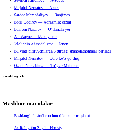
Sevinch Ismoilova — Avtobus
Mirjalol Nematov — Anora
Sardor Mamadaliyev — Ranjimas
Botir Qodirov — Xorazmlik qizlar
Bahrom Nazarov — O’tkinchi yor
Asl Wayne — Mani yuvar
Jaloliddin Ahmadaliyev — Janon
Bu yilgi bitiruvchilarga 6 turdagi shahodatnomalar beriladi
Mirjalol Nematov — Qaro ko’z qo’shiq
Ozoda Nursaidova — To’ylar Muborak
xisoblagich
Mashhur maqolalar
Boshlang’ich sinflar uchun diktantlar to’plami
Ar-Robiy ibn Zaydul Horisiy