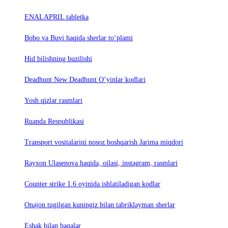
ENALAPRIL tabletka
Bobo va Buvi haqida sherlar to‘plami
Hid bilishning buzilishi
Deadhunt New Deadhunt O’yinlar kodlari
Yosh qizlar rasmlari
Ruanda Respublikasi
Trаnsport vositаlаrini nosoz boshqаrish Jаrimа miqdori
Rayxon Ulasenova haqida, oilasi, instagram, rasmlari
Counter strike 1.6 oyinida ishlatiladigan kodlar
Onajon tugilgan kuningiz bilan tabriklayman sherlar
Eshak bilan baqalar