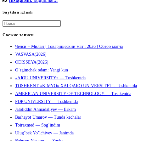
📸
Instagram:
bugun.narxi
Saytdan izlash
Нажмите
клавишу
Свежие записи
Escape,
Челси – Милан | Товарищеский матч 2026 | Обзор матча
чтобы
VASVASA(2026)
закрыть
ODISSEYA(2026)
панель
O‘rgimchak odam: Yangi kun
поиска.
«AJOU UNIVERSITY» — Toshkentda
TOSHKENT «KIMYO» XALQARO UNIVERSITETI- Toshkentda
AMERICAN UNIVERSITY OF TECHNOLOGY — Toshkentda
PDP UNIVERSITY — Toshkentda
Jaloliddin Ahmadaliyev — Erkam
Barhayot Umarov — Tunda kechalar
Toiraxmed — Sog’indim
Ulug’bek Yo’lchiyev — Janimda
Bahrom Nazarov — Zayka