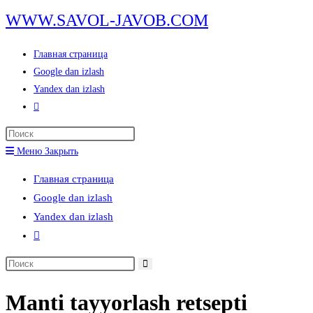
Перейти
WWW.SAVOL-JAVOB.COM
к
содержимому
Главная страница
Google dan izlash
Yandex dan izlash
Переключить
поиск
Нажмите
по
клавишу
Меню
Закрыть
веб-
Escape,
сайту
Главная страница
чтобы
Google dan izlash
закрыть
Yandex dan izlash
панель
Переключить
поиска.
поиск
Поиск
по
на
веб-
Manti tayyorlash retsepti
сайте
сайту