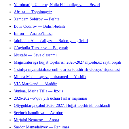
Yorqinxo’ja Umarov, Noila Habibullayeva — Bezori
Afruza — Topolmaysiz
Xamdam Sobirov — Peshta
Botir Qodirov — Bidish-bidish
Imron — Ana bo’lmasa
Jaloliddin Ahmadaliyev — Bahor yomg’irlari
G’aybulla Tursunov — Bu yurak
Mustafo — Seva olasanmi
Magistraturaga hujjat topshirish 2026-2027 my.edu.uz sayti orqali
1-sinfga my.maktab.uz online ariza topshirish videoyo’riqnomasi
Milena Madmusayeva, toiraxmed — Yoshlik
VIA Marokand — Aladdin
Yunkaa, Masha Tilla — Jiz-jiz
2026-2027-o’quv yili uchun fanlar majmuasi
Oliygohlarga qabul 2026-2027: Hujjat topshirish boshlandi
Sevinch Ismoilova — Avtobus
Mirjalol Nematov — Anora
Sardor Mamadaliyev — Ranjimas