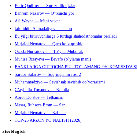
Botir Qodirov — Xorazmlik qizlar
Bahrom Nazarov — O’tkinchi yor
Asl Wayne — Mani yuvar
Jaloliddin Ahmadaliyev — Janon
Bu yilgi bitiruvchilarga 6 turdagi shahodatnomalar beriladi
Mirjalol Nematov — Qaro ko’z qo’shiq
Ozoda Nursaidova — To’ylar Muborak
Munisa Rizayeva — Bevafo (o’ylama mani)
BANKLARGA ORTIQCHA PUL TO‘LAMANG: 0% KOMISSIYA S
Sardor Safarov — Sog’inganim rost 2
Muhammadziyo — Sevishsak sevishib qo’yorasizmi
G’aybulla Tursunov — Komila
Abror Do’stov — Telbaman
Massa, Ruhsora Emm — San
Mirjalol Nematov — Kabutar
TOP-25 ARZON YO‘NALISH (2026)
xisoblagich