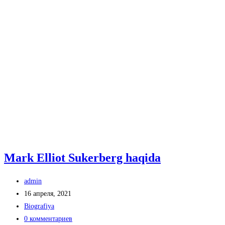
Mark Elliot Sukerberg haqida
Автор
admin
записи:
Запись
16 апреля, 2021
опубликована:
Рубрика
Biografiya
записи:
Комментарии
0 комментариев