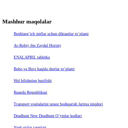
Mashhur maqolalar
Boshlang’ich sinflar uchun diktantlar to’plami
Ar-Robiy ibn Zaydul Horisiy
ENALAPRIL tabletka
Bobo va Buvi haqida sherlar to‘plami
Hid bilishning buzilishi
Ruanda Respublikasi
Trаnsport vositаlаrini nosoz boshqаrish Jаrimа miqdori
Deadhunt New Deadhunt O’yinlar kodlari
Yosh qizlar rasmlari