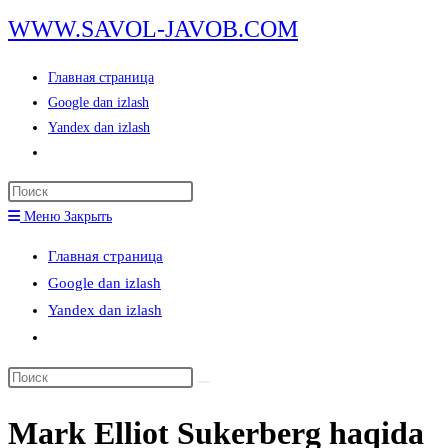
Перейти
WWW.SAVOL-JAVOB.COM
к
содержимому
Главная страница
Google dan izlash
Yandex dan izlash
Переключить
поиск
Нажмите
по
клавишу
Меню
Закрыть
веб-
Escape,
сайту
Главная страница
чтобы
Google dan izlash
закрыть
Yandex dan izlash
панель
Переключить
поиска.
поиск
Поиск
по
на
веб-
Mark Elliot Sukerberg haqida
сайте
сайту