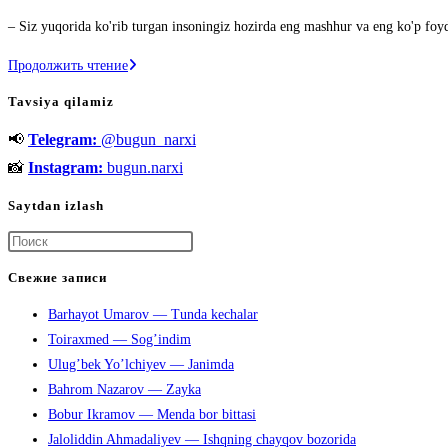
к
– Siz yuqorida ko'rib turgan insoningiz hozirda eng mashhur va eng ko'p foy
записи:
Mark
Продолжить чтение
Elliot
Tavsiya qilamiz
Sukerberg
📢
Telegram:
@bugun_narxi
haqida
📸
Instagram:
bugun.narxi
Saytdan izlash
Нажмите
клавишу
Свежие записи
Escape,
Barhayot Umarov — Tunda kechalar
чтобы
Toiraxmed — Sog’indim
закрыть
Ulug’bek Yo’lchiyev — Janimda
панель
Bahrom Nazarov — Zayka
поиска.
Bobur Ikramov — Menda bor bittasi
Jaloliddin Ahmadaliyev — Ishqning chayqov bozorida