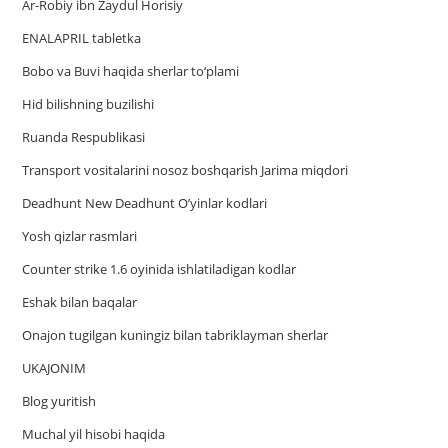
Ar-Robiy ibn Zaydul Horisiy
ENALAPRIL tabletka
Bobo va Buvi haqida sherlar to‘plami
Hid bilishning buzilishi
Ruanda Respublikasi
Trаnsport vositаlаrini nosoz boshqаrish Jаrimа miqdori
Deadhunt New Deadhunt O’yinlar kodlari
Yosh qizlar rasmlari
Counter strike 1.6 oyinida ishlatiladigan kodlar
Eshak bilan baqalar
Onajon tugilgan kuningiz bilan tabriklayman sherlar
UKAJONIM
Blog yuritish
Muchal yil hisobi haqida