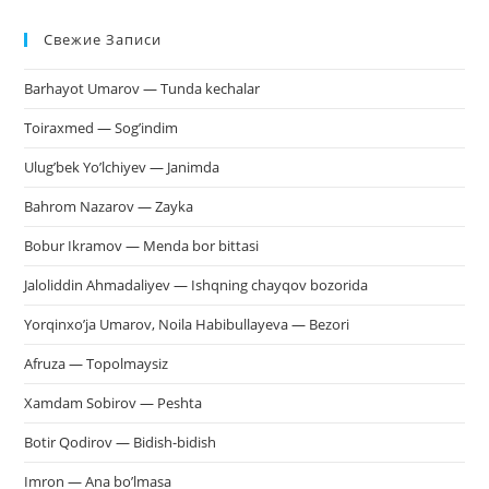
Esc
Свежие Записи
чт
за
Barhayot Umarov — Tunda kechalar
па
пои
Toiraxmed — Sog’indim
Ulug’bek Yo’lchiyev — Janimda
Bahrom Nazarov — Zayka
Bobur Ikramov — Menda bor bittasi
Jaloliddin Ahmadaliyev — Ishqning chayqov bozorida
Yorqinxo’ja Umarov, Noila Habibullayeva — Bezori
Afruza — Topolmaysiz
Xamdam Sobirov — Peshta
Botir Qodirov — Bidish-bidish
Imron — Ana bo’lmasa