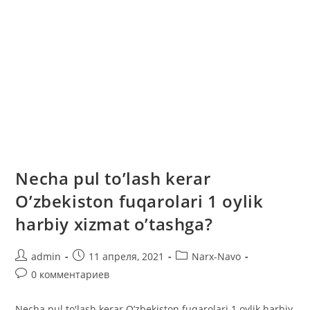
Necha pul to’lash kerar
O’zbekiston fuqarolari 1 oylik
harbiy xizmat o’tashga?
Автор
Запись
Рубрика
admin
11 апреля, 2021
Narx-Navo
записи:
опубликована:
записи:
Комментарии
0 комментариев
к
записи:
Necha pul to'lash kerar O’zbekiston fuqarolari 1 oylik harbiy