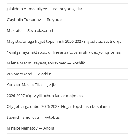
Jaloliddin Ahmadaliyev — Bahor yomg’irlari
G’aybulla Tursunov — Bu yurak
Mustafo — Seva olasanmi
Magistraturaga hujjat topshirish 2026-2027 my.edu.uz sayti orqali
1-sinfga my.maktab.uz online ariza topshirish videoyo’riqnomasi
Milena Madmusayeva, toiraxmed — Yoshlik
VIA Marokand — Aladdin
Yunkaa, Masha Tilla — Jiz-jiz
2026-2027-o’quv yili uchun fanlar majmuasi
Oliygohlarga qabul 2026-2027: Hujjat topshirish boshlandi
Sevinch Ismoilova — Avtobus
Mirjalol Nematov — Anora