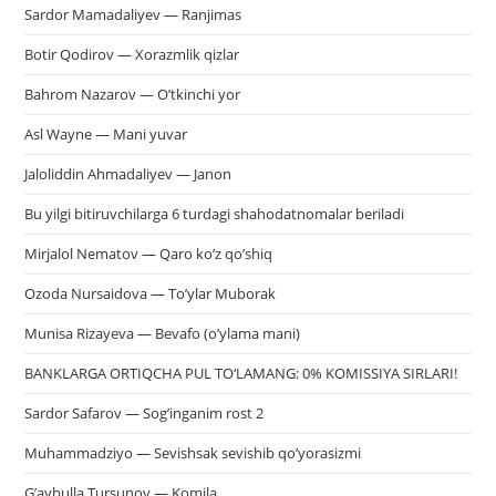
Sardor Mamadaliyev — Ranjimas
Botir Qodirov — Xorazmlik qizlar
Bahrom Nazarov — O’tkinchi yor
Asl Wayne — Mani yuvar
Jaloliddin Ahmadaliyev — Janon
Bu yilgi bitiruvchilarga 6 turdagi shahodatnomalar beriladi
Mirjalol Nematov — Qaro ko’z qo’shiq
Ozoda Nursaidova — To’ylar Muborak
Munisa Rizayeva — Bevafo (o’ylama mani)
BANKLARGA ORTIQCHA PUL TO‘LAMANG: 0% KOMISSIYA SIRLARI!
Sardor Safarov — Sog’inganim rost 2
Muhammadziyo — Sevishsak sevishib qo’yorasizmi
G’aybulla Tursunov — Komila