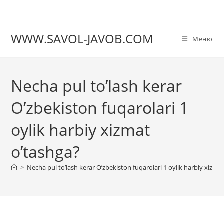
Перейти
к
содержимому
WWW.SAVOL-JAVOB.COM
Меню
Necha pul to’lash kerar
O’zbekiston fuqarolari 1
oylik harbiy xizmat
o’tashga?
>
Necha pul to’lash kerar O’zbekiston fuqarolari 1 oylik harbiy xizma