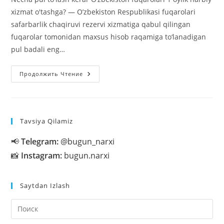
xizmat o'tashga? — O’zbekiston Respublikasi fuqarolari
safarbarlik chaqiruvi rezervi xizmatiga qabul qilingan
fuqarolar tomonidan maxsus hisob raqamiga to‘lanadigan
pul badali eng…
Necha
Продолжить Чтение
Pul
To’lash
Kerar
O’zbekiston
Fuqarolari
1
Tavsiya Qilamiz
Oylik
Harbiy
Xizmat
📢
Telegram:
@bugun_narxi
O’tashga?
📸
Instagram:
bugun.narxi
Saytdan Izlash
На
кл