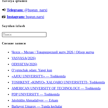
Tavsiya qilamiz
bo’lishi
📢
Telegram:
@bugun_narxi
uchun
5
📸
Instagram:
bugun.narxi
tavsiya
Saytdan izlash
Нажмите
клавишу
Свежие записи
Escape,
Челси – Милан | Товарищеский матч 2026 | Обзор матча
чтобы
VASVASA(2026)
закрыть
ODISSEYA(2026)
панель
O‘rgimchak odam: Yangi kun
поиска.
«AJOU UNIVERSITY» — Toshkentda
TOSHKENT «KIMYO» XALQARO UNIVERSITETI- Toshkentda
AMERICAN UNIVERSITY OF TECHNOLOGY — Toshkentda
PDP UNIVERSITY — Toshkentda
Jaloliddin Ahmadaliyev — Erkam
Barhayot Umarov — Tunda kechalar