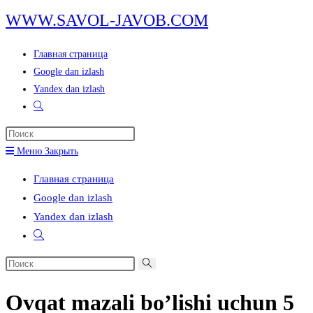
Перейти
WWW.SAVOL-JAVOB.COM
к
содержимому
Главная страница
Google dan izlash
Yandex dan izlash
Переключить
поиск
Нажмите
по
клавишу
Меню
Закрыть
веб-
Escape,
сайту
Главная страница
чтобы
Google dan izlash
закрыть
Yandex dan izlash
панель
Переключить
поиска.
поиск
Поиск
по
на
веб-
Ovqat mazali bo’lishi uchun 5
сайте
сайту