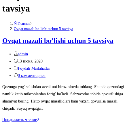
tavsiya
Главная
>
Ovqat mazali bo’lishi uchun 5 tavsiya
Ovqat mazali bo’lishi uchun 5 tavsiya
Автор
admin
записи:
Запись
13 июня, 2020
опубликована:
Рубрика
Foydali Maslahatlar
записи:
Комментарии
0 комментариев
к
Qozonga yog' solishdan avval uni biroz olovda toblang. Shunda qozondagi
записи:
namlik ketib mikroblardan forig' bo'ladi. Sabzavotlar tobida qovurilishiga
ahamiyat bering. Hatto ovqat masalliqlari ham yaxshi qovurilsa mazali
chiqadi. Suyuq ovqatga…
Ovqat
Продолжить чтение
mazali