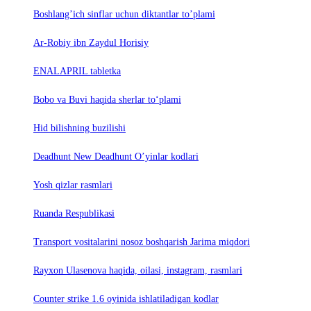
Boshlang’ich sinflar uchun diktantlar to’plami
Ar-Robiy ibn Zaydul Horisiy
ENALAPRIL tabletka
Bobo va Buvi haqida sherlar to‘plami
Hid bilishning buzilishi
Deadhunt New Deadhunt O’yinlar kodlari
Yosh qizlar rasmlari
Ruanda Respublikasi
Trаnsport vositаlаrini nosoz boshqаrish Jаrimа miqdori
Rayxon Ulasenova haqida, oilasi, instagram, rasmlari
Counter strike 1.6 oyinida ishlatiladigan kodlar