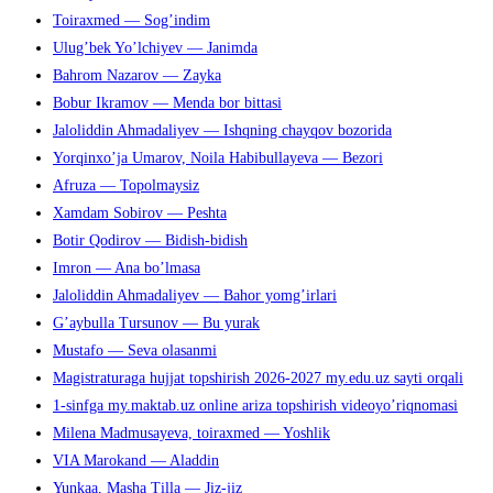
Toiraxmed — Sog’indim
Ulug’bek Yo’lchiyev — Janimda
Bahrom Nazarov — Zayka
Bobur Ikramov — Menda bor bittasi
Jaloliddin Ahmadaliyev — Ishqning chayqov bozorida
Yorqinxo’ja Umarov, Noila Habibullayeva — Bezori
Afruza — Topolmaysiz
Xamdam Sobirov — Peshta
Botir Qodirov — Bidish-bidish
Imron — Ana bo’lmasa
Jaloliddin Ahmadaliyev — Bahor yomg’irlari
G’aybulla Tursunov — Bu yurak
Mustafo — Seva olasanmi
Magistraturaga hujjat topshirish 2026-2027 my.edu.uz sayti orqali
1-sinfga my.maktab.uz online ariza topshirish videoyo’riqnomasi
Milena Madmusayeva, toiraxmed — Yoshlik
VIA Marokand — Aladdin
Yunkaa, Masha Tilla — Jiz-jiz