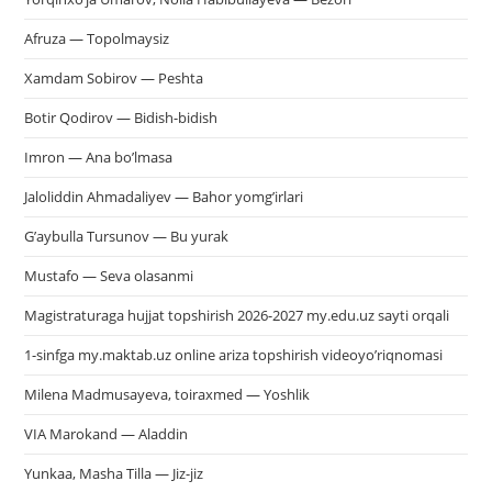
Afruza — Topolmaysiz
Xamdam Sobirov — Peshta
Botir Qodirov — Bidish-bidish
Imron — Ana bo’lmasa
Jaloliddin Ahmadaliyev — Bahor yomg’irlari
G’aybulla Tursunov — Bu yurak
Mustafo — Seva olasanmi
Magistraturaga hujjat topshirish 2026-2027 my.edu.uz sayti orqali
1-sinfga my.maktab.uz online ariza topshirish videoyo’riqnomasi
Milena Madmusayeva, toiraxmed — Yoshlik
VIA Marokand — Aladdin
Yunkaa, Masha Tilla — Jiz-jiz