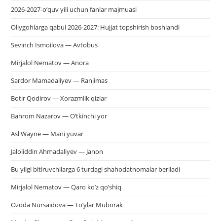
2026-2027-o’quv yili uchun fanlar majmuasi
Oliygohlarga qabul 2026-2027: Hujjat topshirish boshlandi
Sevinch Ismoilova — Avtobus
Mirjalol Nematov — Anora
Sardor Mamadaliyev — Ranjimas
Botir Qodirov — Xorazmlik qizlar
Bahrom Nazarov — O’tkinchi yor
Asl Wayne — Mani yuvar
Jaloliddin Ahmadaliyev — Janon
Bu yilgi bitiruvchilarga 6 turdagi shahodatnomalar beriladi
Mirjalol Nematov — Qaro ko’z qo’shiq
Ozoda Nursaidova — To’ylar Muborak