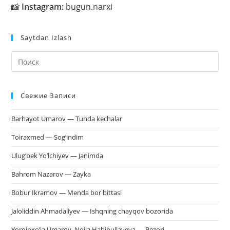
📸
Instagram:
bugun.narxi
Saytdan Izlash
На
кл
Esc
Свежие Записи
чт
за
Barhayot Umarov — Tunda kechalar
па
пои
Toiraxmed — Sog’indim
Ulug’bek Yo’lchiyev — Janimda
Bahrom Nazarov — Zayka
Bobur Ikramov — Menda bor bittasi
Jaloliddin Ahmadaliyev — Ishqning chayqov bozorida
Yorqinxo’ja Umarov, Noila Habibullayeva — Bezori