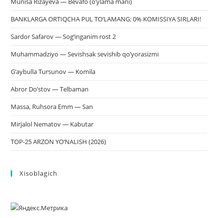
Munisa Rizayeva — Bevafo (o’ylama mani)
BANKLARGA ORTIQCHA PUL TO‘LAMANG: 0% KOMISSIYA SIRLARI!
Sardor Safarov — Sog’inganim rost 2
Muhammadziyo — Sevishsak sevishib qo’yorasizmi
G’aybulla Tursunov — Komila
Abror Do’stov — Telbaman
Massa, Ruhsora Emm — San
Mirjalol Nematov — Kabutar
TOP-25 ARZON YO‘NALISH (2026)
Xisoblagich