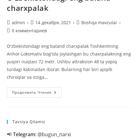
charxpalak
Автор
Запись
Рубрика
admin
14 декабря, 2021
Boshqa mavzular
записи:
опубликована:
записи:
Комментарии
0 комментариев
к
записи:
O'zbekistondagi eng baland charxpalak Toshkentning
Anhor-Lokomativ bog'ida joylashgan bu chaxrpalakning eng
yuqori nuqtasi 72 metr. Ushbu attraksion 48 ta yopiq
turdagi kabinadan iborat. Bularning har biri ajoyib
chiroqlar va o‘ziga…
O’zbekistondagi
Продолжить Чтение
Eng
Baland
Charxpalak
Tavsiya Qilamiz
📢
Telegram:
@bugun_narxi