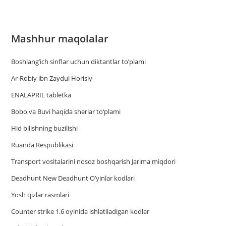
Mashhur maqolalar
Boshlang’ich sinflar uchun diktantlar to’plami
Ar-Robiy ibn Zaydul Horisiy
ENALAPRIL tabletka
Bobo va Buvi haqida sherlar to‘plami
Hid bilishning buzilishi
Ruanda Respublikasi
Trаnsport vositаlаrini nosoz boshqаrish Jаrimа miqdori
Deadhunt New Deadhunt O’yinlar kodlari
Yosh qizlar rasmlari
Counter strike 1.6 oyinida ishlatiladigan kodlar