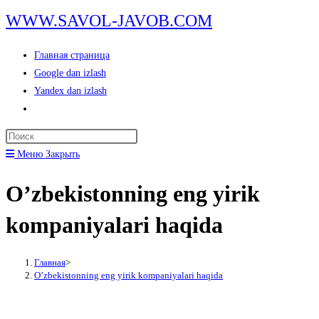
Перейти
WWW.SAVOL-JAVOB.COM
к
содержимому
Главная страница
Google dan izlash
Yandex dan izlash
Переключить
поиск
Нажмите
по
клавишу
Меню
Закрыть
веб-
Escape,
сайту
O’zbekistonning eng yirik
чтобы
закрыть
kompaniyalari haqida
панель
поиска.
Главная
>
O’zbekistonning eng yirik kompaniyalari haqida