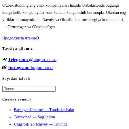
к
O'zbekistonning eng yirik kompaniyalari haqida O'zbekistonda bugungi
записи:
kunga kelib kompaniyalar soni kundan kunga oshib bormoqda. Ulardan eng
yiriklarini sanaymiz: — Navoiy va Olmaliq kon metalurgiya kombinatlari;
— O'ztransgaz va O'zbekneftgaz…
O’zbekistonning
Продолжить чтение
eng
Tavsiya qilamiz
yirik
📢
Telegram:
@bugun_narxi
kompaniyalari
haqida
📸
Instagram:
bugun.narxi
Saytdan izlash
Нажмите
клавишу
Свежие записи
Escape,
Barhayot Umarov — Tunda kechalar
чтобы
Toiraxmed — Sog’indim
закрыть
Ulug’bek Yo’lchiyev — Janimda
панель