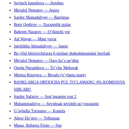
Sevinch Ismoilova — Avtobus
Mirjalol Nematov — Anora
Sardor Mamadaliyev — Ranjimas
Botir Qodirov — Xorazmlik qizlar
Bahrom Nazarov — O’tkinchi yor
Asl Wayne — Mani yuvar
Jaloliddin Ahmadaliyev — Janon
Bu yilgi bitiruvchilarga 6 turdagi shahodatnomalar beriladi
Mirjalol Nematov — Qaro ko’z qo’shiq
Ozoda Nursaidova — To’ylar Muborak
Munisa Rizayeva — Bevafo (o’ylama mani)
BANKLARGA ORTIQCHA PUL TO‘LAMANG: 0% KOMISSIYA
SIRLARI!
Sardor Safarov — Sog’inganim rost 2
Muhammadziyo — Sevishsak sevishib qo’yorasizmi
G’aybulla Tursunov — Komila
Abror Do’stov — Telbaman
Massa, Ruhsora Emm — San