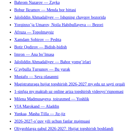
Bahrom Nazarov — Zayka
поиска.
Bobur Ikramov — Menda bor bittasi
Jaloliddin Ahmadaliyev — Ishqning chayqov bozorida
Yorqinxo’ja Umarov, Noila Habibullayeva — Bezori
Afruza — Topolmaysiz
Xamdam Sobirov — Peshta
Botir Qodirov — Bidish-bidish
Imron — Ana bo’lmasa
Jaloliddin Ahmadaliyev — Bahor yomg’irlari
G’aybulla Tursunov — Bu yurak
Mustafo — Seva olasanmi
Magistraturaga hujjat topshirish 2026-2027 my.edu.uz sayti orqali
1-sinfga my.maktab.uz online ariza topshirish videoyo’riqnomasi
Milena Madmusayeva, toiraxmed — Yoshlik
VIA Marokand — Aladdin
Yunkaa, Masha Tilla — Jiz-jiz
2026-2027-o’quv yili uchun fanlar majmuasi
Oliygohlarga qabul 2026-2027: Hujjat topshirish boshlandi