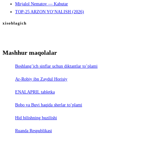
Mirjalol Nematov — Kabutar
TOP-25 ARZON YO‘NALISH (2026)
xisoblagich
Mashhur maqolalar
Boshlang’ich sinflar uchun diktantlar to’plami
Ar-Robiy ibn Zaydul Horisiy
ENALAPRIL tabletka
Bobo va Buvi haqida sherlar to‘plami
Hid bilishning buzilishi
Ruanda Respublikasi