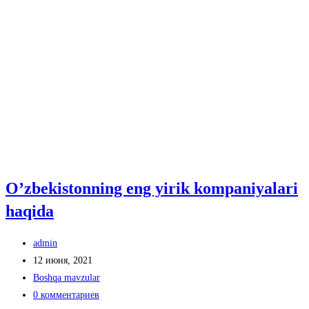
O’zbekistonning eng yirik kompaniyalari
haqida
Автор
admin
записи:
Запись
12 июня, 2021
опубликована:
Рубрика
Boshqa mavzular
записи:
Комментарии
0 комментариев