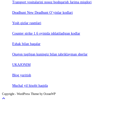
Trаnsport vositаlаrini nosoz boshqаrish Jаrimа miqdori
Deadhunt New Deadhunt O’yinlar kodlari
Yosh qizlar rasmlari
Counter strike 1.6 oyinida ishlatiladigan kodlar
Eshak bilan baqalar
Onajon tugilgan kuningiz bilan tabriklayman sherlar
UKAJONIM
Blog yuritish
Muchal yil hisobi haqida
Copyright - WordPress Theme by OceanWP