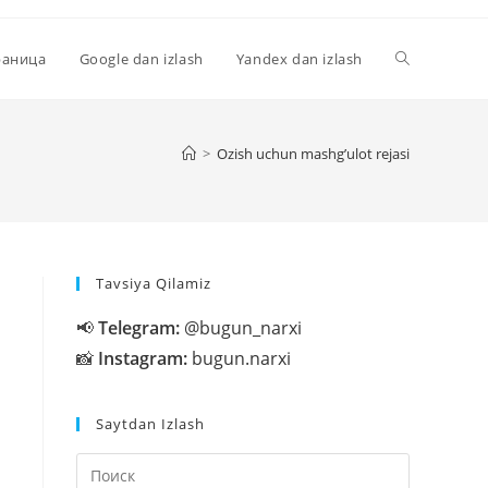
Переключи
раница
Google dan izlash
Yandex dan izlash
поиск
>
Ozish uchun mashg’ulot rejasi
по
Tavsiya Qilamiz
веб-
📢
Telegram:
@bugun_narxi
📸
Instagram:
bugun.narxi
сайту
Saytdan Izlash
Нажмите