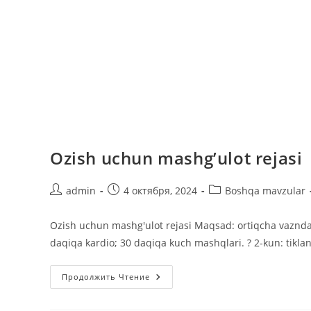
Ozish uchun mashg’ulot rejasi
Автор
Запись
Рубрика
admin
4 октября, 2024
Boshqa mavzular
записи:
опубликована:
записи:
Ozish uchun mashg'ulot rejasi Maqsad: ortiqcha vazndan
daqiqa kardio; 30 daqiqa kuch mashqlari. ? 2-kun: tikla
Ozish
Продолжить Чтение
Uchun
Mashg’ulot
Rejasi