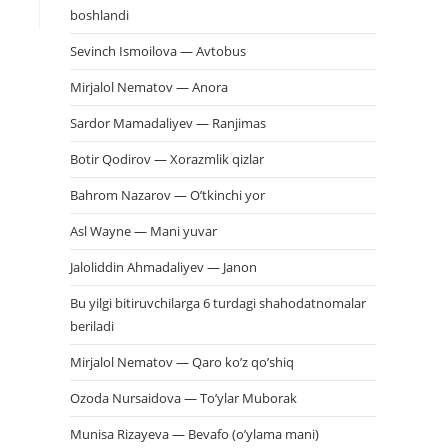
boshlandi
Sevinch Ismoilova — Avtobus
Mirjalol Nematov — Anora
Sardor Mamadaliyev — Ranjimas
Botir Qodirov — Xorazmlik qizlar
Bahrom Nazarov — O’tkinchi yor
Asl Wayne — Mani yuvar
Jaloliddin Ahmadaliyev — Janon
Bu yilgi bitiruvchilarga 6 turdagi shahodatnomalar
beriladi
Mirjalol Nematov — Qaro ko’z qo’shiq
Ozoda Nursaidova — To’ylar Muborak
Munisa Rizayeva — Bevafo (o’ylama mani)