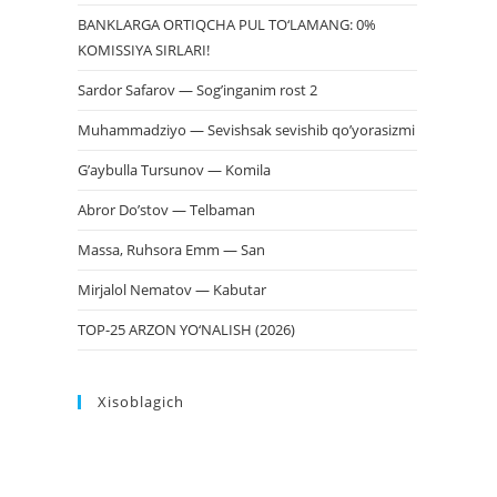
BANKLARGA ORTIQCHA PUL TO‘LAMANG: 0%
KOMISSIYA SIRLARI!
Sardor Safarov — Sog’inganim rost 2
Muhammadziyo — Sevishsak sevishib qo’yorasizmi
G’aybulla Tursunov — Komila
Abror Do’stov — Telbaman
Massa, Ruhsora Emm — San
Mirjalol Nematov — Kabutar
TOP-25 ARZON YO‘NALISH (2026)
Xisoblagich