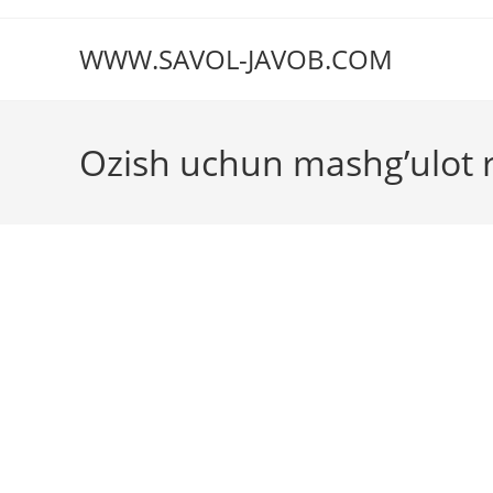
Перейти
к
WWW.SAVOL-JAVOB.COM
содержимому
Ozish uchun mashg’ulot r