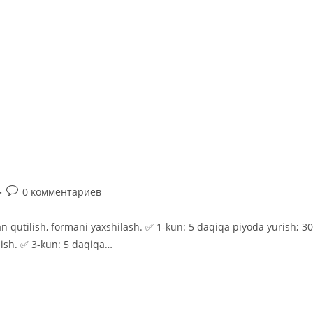
Комментарии
0 комментариев
к
записи:
 qutilish, formani yaxshilash. ✅ 1-kun: 5 daqiqa piyoda yurish; 30
nish. ✅ 3-kun: 5 daqiqa…