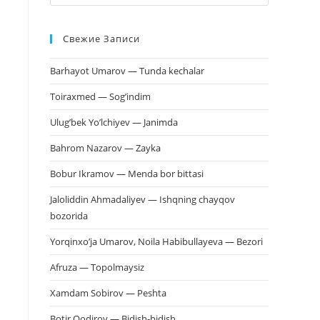
клавишу
Escape,
Свежие Записи
чтобы
закрыть
Barhayot Umarov — Tunda kechalar
панель
поиска.
Toiraxmed — Sog’indim
Ulug’bek Yo’lchiyev — Janimda
Bahrom Nazarov — Zayka
Bobur Ikramov — Menda bor bittasi
Jaloliddin Ahmadaliyev — Ishqning chayqov
bozorida
Yorqinxo’ja Umarov, Noila Habibullayeva — Bezori
Afruza — Topolmaysiz
Xamdam Sobirov — Peshta
Botir Qodirov — Bidish-bidish