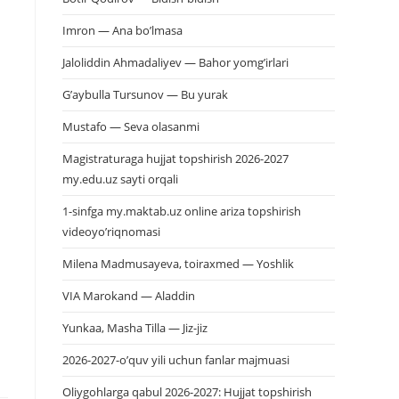
Imron — Ana bo’lmasa
Jaloliddin Ahmadaliyev — Bahor yomg’irlari
G’aybulla Tursunov — Bu yurak
Mustafo — Seva olasanmi
Magistraturaga hujjat topshirish 2026-2027
my.edu.uz sayti orqali
1-sinfga my.maktab.uz online ariza topshirish
videoyo’riqnomasi
Milena Madmusayeva, toiraxmed — Yoshlik
VIA Marokand — Aladdin
Yunkaa, Masha Tilla — Jiz-jiz
2026-2027-o’quv yili uchun fanlar majmuasi
Oliygohlarga qabul 2026-2027: Hujjat topshirish