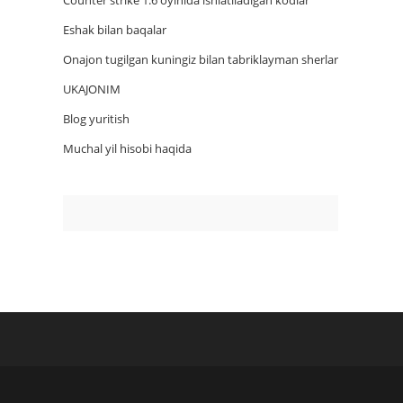
Counter strike 1.6 oyinida ishlatiladigan kodlar
Eshak bilan baqalar
Onajon tugilgan kuningiz bilan tabriklayman sherlar
UKAJONIM
Blog yuritish
Muchal yil hisobi haqida