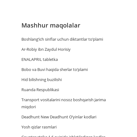
Mashhur maqolalar
Boshlang’ich sinflar uchun diktantlar to’plami
Ar-Robiy ibn Zaydul Horisiy
ENALAPRIL tabletka
Bobo va Buvi haqida sherlar to‘plami
Hid bilishning buzilishi
Ruanda Respublikasi
Trаnsport vositаlаrini nosoz boshqаrish Jаrimа
miqdori
Deadhunt New Deadhunt O’yinlar kodlari
Yosh qizlar rasmlari