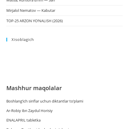
Massa, Ruhsora Emm — San
Mirjalol Nematov — Kabutar
TOP-25 ARZON YO‘NALISH (2026)
Xisoblagich
Mashhur maqolalar
Boshlang’ich sinflar uchun diktantlar to’plami
Ar-Robiy ibn Zaydul Horisiy
ENALAPRIL tabletka