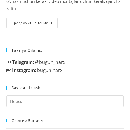
o'ynash uchun kerak, video montajlar uchun kerak, qancha
katta…
Videokarta
Продолжить Чтение
Nimalardan
Tashkil
Topgan,
Qaysi
Qism
Nimalarga
Tavsiya Qilamiz
Javob
Beradi?
📢
Telegram:
@bugun_narxi
📸
Instagram:
bugun.narxi
Saytdan Izlash
На
кл
Esc
Свежие Записи
чт
за