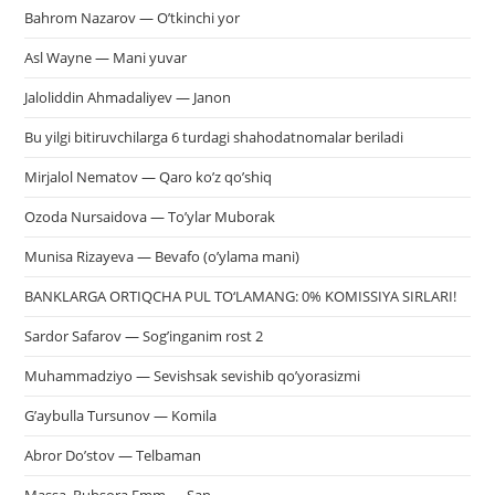
Bahrom Nazarov — O’tkinchi yor
Asl Wayne — Mani yuvar
Jaloliddin Ahmadaliyev — Janon
Bu yilgi bitiruvchilarga 6 turdagi shahodatnomalar beriladi
Mirjalol Nematov — Qaro ko’z qo’shiq
Ozoda Nursaidova — To’ylar Muborak
Munisa Rizayeva — Bevafo (o’ylama mani)
BANKLARGA ORTIQCHA PUL TO‘LAMANG: 0% KOMISSIYA SIRLARI!
Sardor Safarov — Sog’inganim rost 2
Muhammadziyo — Sevishsak sevishib qo’yorasizmi
G’aybulla Tursunov — Komila
Abror Do’stov — Telbaman