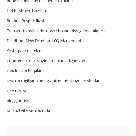
Bobo va Buvi haqida sherlar to‘plami
Hid bilishning buzilishi
Ruanda Respublikasi
Trаnsport vositаlаrini nosoz boshqаrish Jаrimа miqdori
Deadhunt New Deadhunt O’yinlar kodlari
Yosh qizlar rasmlari
Counter strike 1.6 oyinida ishlatiladigan kodlar
Eshak bilan baqalar
Onajon tugilgan kuningiz bilan tabriklayman sherlar
UKAJONIM
Blog yuritish
Muchal yil hisobi haqida