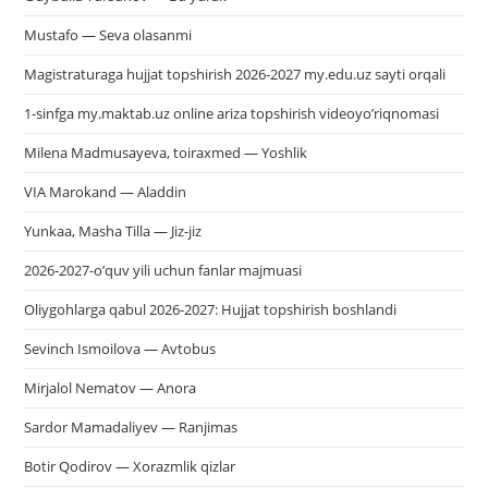
Mustafo — Seva olasanmi
Magistraturaga hujjat topshirish 2026-2027 my.edu.uz sayti orqali
1-sinfga my.maktab.uz online ariza topshirish videoyo’riqnomasi
Milena Madmusayeva, toiraxmed — Yoshlik
VIA Marokand — Aladdin
Yunkaa, Masha Tilla — Jiz-jiz
2026-2027-o’quv yili uchun fanlar majmuasi
Oliygohlarga qabul 2026-2027: Hujjat topshirish boshlandi
Sevinch Ismoilova — Avtobus
Mirjalol Nematov — Anora
Sardor Mamadaliyev — Ranjimas
Botir Qodirov — Xorazmlik qizlar