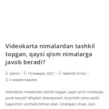
Videokarta nimalardan tashkil
topgan, qaysi qism nimalarga
javob beradi?
Автор
Запись
Рубрика
admin
14 января, 2021
Hakerlik Sirlari
записи:
опубликована:
записи:
Комментарии
0 комментариев
к
записи:
Videokarta nimalardan tashkil topgan, qaysi qism nimalarga
javob beradi? #foydali Videokartani, ko'pchilik nima vazifa
bajarishini unchalik bilmas ekan, biladigani shuki, o'yin