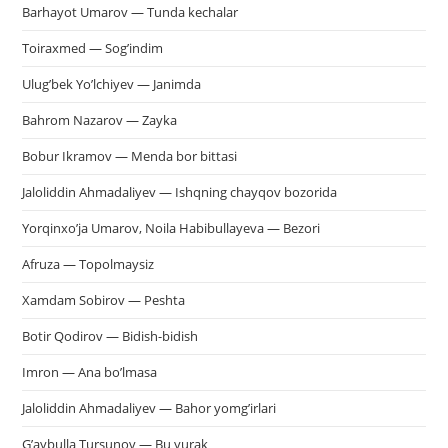
Barhayot Umarov — Tunda kechalar
па
пои
Toiraxmed — Sog’indim
Ulug’bek Yo’lchiyev — Janimda
Bahrom Nazarov — Zayka
Bobur Ikramov — Menda bor bittasi
Jaloliddin Ahmadaliyev — Ishqning chayqov bozorida
Yorqinxo’ja Umarov, Noila Habibullayeva — Bezori
Afruza — Topolmaysiz
Xamdam Sobirov — Peshta
Botir Qodirov — Bidish-bidish
Imron — Ana bo’lmasa
Jaloliddin Ahmadaliyev — Bahor yomg’irlari
G’aybulla Tursunov — Bu yurak