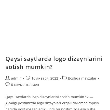
Qaysi saytlarda logo dizaynlarini
sotish mumkin?
Автор
Запись
Рубрика
admin
16 января, 2022
Boshqa mavzular
записи:
опубликована:
записи:
Комментарии
0 комментариев
к
записи:
Qaysi saytlarda logo dizaynlarini sotish mumkin? 2 ―
Avvalgi postimizda logo dizaynlari orqali daromad topish
haqida post yozgan edik. Endi bu postimizda esa o‘sha