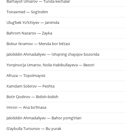
Barhayot Umarov — Tunda kechalar
па
пои
Toiraxmed — Sog’indim
Ulug’bek Yo’lchiyev — Janimda
Bahrom Nazarov — Zayka
Bobur Ikramov — Menda bor bittasi
Jaloliddin Ahmadaliyev — Ishqning chayqov bozorida
Yorqinxo’ja Umarov, Noila Habibullayeva — Bezori
Afruza — Topolmaysiz
Xamdam Sobirov — Peshta
Botir Qodirov — Bidish-bidish
Imron — Ana bo’lmasa
Jaloliddin Ahmadaliyev — Bahor yomg’irlari
G’aybulla Tursunov — Bu yurak