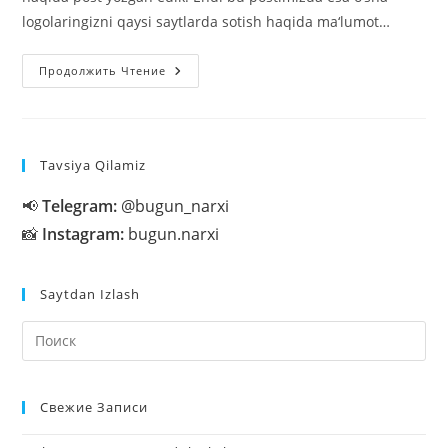
logolaringizni qaysi saytlarda sotish haqida ma‘lumot…
Qaysi
Продолжить Чтение
Saytlarda
Logo
Dizaynlarini
Sotish
Mumkin?
Tavsiya Qilamiz
📢
Telegram:
@bugun_narxi
📸
Instagram:
bugun.narxi
Saytdan Izlash
На
кл
Esc
Свежие Записи
чт
за