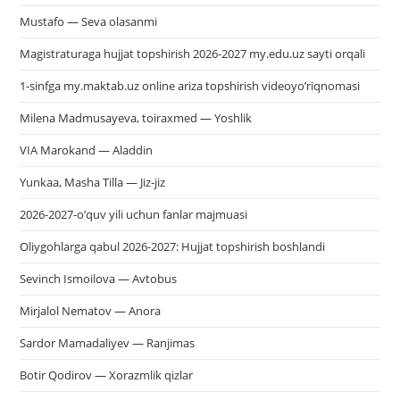
Mustafo — Seva olasanmi
Magistraturaga hujjat topshirish 2026-2027 my.edu.uz sayti orqali
1-sinfga my.maktab.uz online ariza topshirish videoyo’riqnomasi
Milena Madmusayeva, toiraxmed — Yoshlik
VIA Marokand — Aladdin
Yunkaa, Masha Tilla — Jiz-jiz
2026-2027-o’quv yili uchun fanlar majmuasi
Oliygohlarga qabul 2026-2027: Hujjat topshirish boshlandi
Sevinch Ismoilova — Avtobus
Mirjalol Nematov — Anora
Sardor Mamadaliyev — Ranjimas
Botir Qodirov — Xorazmlik qizlar