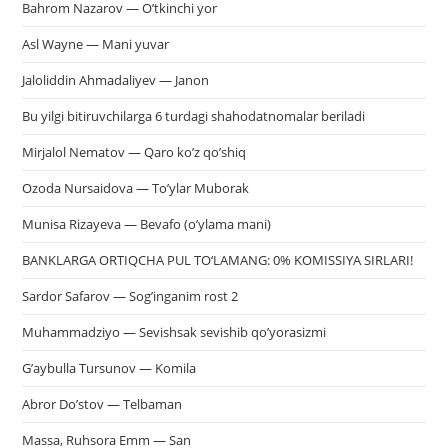
Bahrom Nazarov — O’tkinchi yor
Asl Wayne — Mani yuvar
Jaloliddin Ahmadaliyev — Janon
Bu yilgi bitiruvchilarga 6 turdagi shahodatnomalar beriladi
Mirjalol Nematov — Qaro ko’z qo’shiq
Ozoda Nursaidova — To’ylar Muborak
Munisa Rizayeva — Bevafo (o’ylama mani)
BANKLARGA ORTIQCHA PUL TO‘LAMANG: 0% KOMISSIYA SIRLARI!
Sardor Safarov — Sog’inganim rost 2
Muhammadziyo — Sevishsak sevishib qo’yorasizmi
G’aybulla Tursunov — Komila
Abror Do’stov — Telbaman
Massa, Ruhsora Emm — San