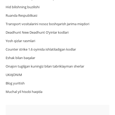
Hid bilishning buzilishi
Ruanda Respublikasi
Trаnsport vositаlаrini nosoz boshqаrish Jаrimа miqdori
Deadhunt New Deadhunt O’yinlar kodlari
Yosh qizlar rasmlari
Counter strike 1.6 oyinida ishlatiladigan kodlar
Eshak bilan baqalar
Onajon tugilgan kuningiz bilan tabriklayman sherlar
UKAJONIM
Blog yuritish
Muchal yil hisobi haqida