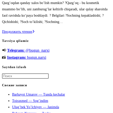
Qazgʻoqdan qanday xalos boʻlish mumkin? ?Qazgʻoq - bu kosmetik
записи:
muammo boʻlib, uni zamburugʻlar keltirib chiqaradi, ular qulay sharoitda
faol ravishda koʻpaya boshlaydi. ? Belgilari ?Sochning kepaklashishi; ?
Qichishishi; ?Soch toʻkilishi; ?Sochning…
Qazgʻoqdan
Продолжить чтение
qanday
Tavsiya qilamiz
xalos
📢
Telegram:
@bugun_narxi
boʻlish
mumkin?
📸
Instagram:
bugun.narxi
Saytdan izlash
Нажмите
клавишу
Свежие записи
Escape,
Barhayot Umarov — Tunda kechalar
чтобы
Toiraxmed — Sog’indim
закрыть
Ulug’bek Yo’lchiyev — Janimda
панель