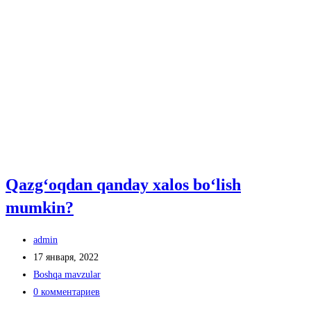
Qazgʻoqdan qanday xalos boʻlish
mumkin?
Автор
admin
записи:
Запись
17 января, 2022
опубликована:
Рубрика
Boshqa mavzular
записи:
Комментарии
0 комментариев
к