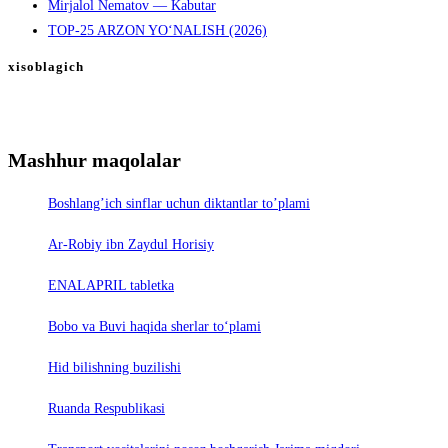
Mirjalol Nematov — Kabutar
TOP-25 ARZON YO‘NALISH (2026)
xisoblagich
Mashhur maqolalar
Boshlang’ich sinflar uchun diktantlar to’plami
Ar-Robiy ibn Zaydul Horisiy
ENALAPRIL tabletka
Bobo va Buvi haqida sherlar to‘plami
Hid bilishning buzilishi
Ruanda Respublikasi