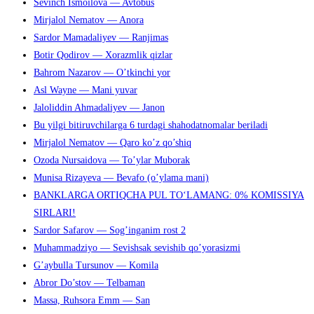
Sevinch Ismoilova — Avtobus
Mirjalol Nematov — Anora
Sardor Mamadaliyev — Ranjimas
Botir Qodirov — Xorazmlik qizlar
Bahrom Nazarov — O’tkinchi yor
Asl Wayne — Mani yuvar
Jaloliddin Ahmadaliyev — Janon
Bu yilgi bitiruvchilarga 6 turdagi shahodatnomalar beriladi
Mirjalol Nematov — Qaro ko’z qo’shiq
Ozoda Nursaidova — To’ylar Muborak
Munisa Rizayeva — Bevafo (o’ylama mani)
BANKLARGA ORTIQCHA PUL TO‘LAMANG: 0% KOMISSIYA
SIRLARI!
Sardor Safarov — Sog’inganim rost 2
Muhammadziyo — Sevishsak sevishib qo’yorasizmi
G’aybulla Tursunov — Komila
Abror Do’stov — Telbaman
Massa, Ruhsora Emm — San