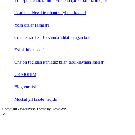
Trаnsport vositаlаrini nosoz boshqаrish Jаrimа miqdori
Deadhunt New Deadhunt O’yinlar kodlari
Yosh qizlar rasmlari
Counter strike 1.6 oyinida ishlatiladigan kodlar
Eshak bilan baqalar
Onajon tugilgan kuningiz bilan tabriklayman sherlar
UKAJONIM
Blog yuritish
Muchal yil hisobi haqida
Copyright - WordPress Theme by OceanWP