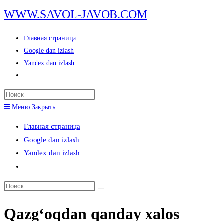
Перейти
WWW.SAVOL-JAVOB.COM
к
содержимому
Главная страница
Google dan izlash
Yandex dan izlash
Переключить
поиск
Нажмите
по
клавишу
Меню
Закрыть
веб-
Escape,
сайту
Главная страница
чтобы
Google dan izlash
закрыть
Yandex dan izlash
панель
Переключить
поиска.
поиск
Поиск
по
на
веб-
Qazgʻoqdan qanday xalos
сайте
сайту