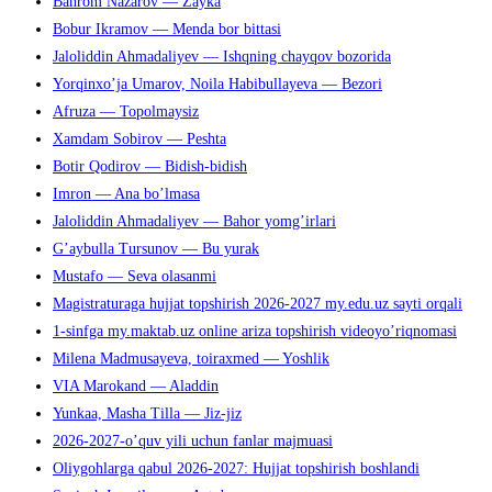
Bahrom Nazarov — Zayka
поиска.
Bobur Ikramov — Menda bor bittasi
Jaloliddin Ahmadaliyev — Ishqning chayqov bozorida
Yorqinxo’ja Umarov, Noila Habibullayeva — Bezori
Afruza — Topolmaysiz
Xamdam Sobirov — Peshta
Botir Qodirov — Bidish-bidish
Imron — Ana bo’lmasa
Jaloliddin Ahmadaliyev — Bahor yomg’irlari
G’aybulla Tursunov — Bu yurak
Mustafo — Seva olasanmi
Magistraturaga hujjat topshirish 2026-2027 my.edu.uz sayti orqali
1-sinfga my.maktab.uz online ariza topshirish videoyo’riqnomasi
Milena Madmusayeva, toiraxmed — Yoshlik
VIA Marokand — Aladdin
Yunkaa, Masha Tilla — Jiz-jiz
2026-2027-o’quv yili uchun fanlar majmuasi
Oliygohlarga qabul 2026-2027: Hujjat topshirish boshlandi