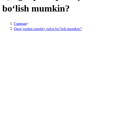
boʻlish mumkin?
Главная
>
Qazgʻoqdan qanday xalos boʻlish mumkin?