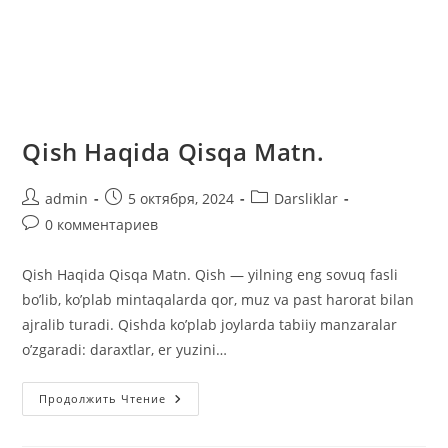
Qish Haqida Qisqa Matn.
Автор
Запись
Рубрика
admin
5 октября, 2024
Darsliklar
записи:
опубликована:
записи:
Комментарии
0 комментариев
к
записи:
Qish Haqida Qisqa Matn. Qish — yilning eng sovuq fasli
bo’lib, ko’plab mintaqalarda qor, muz va past harorat bilan
ajralib turadi. Qishda ko’plab joylarda tabiiy manzaralar
o’zgaradi: daraxtlar, er yuzini…
Qish
Продолжить Чтение
Haqida
Qisqa
Matn.