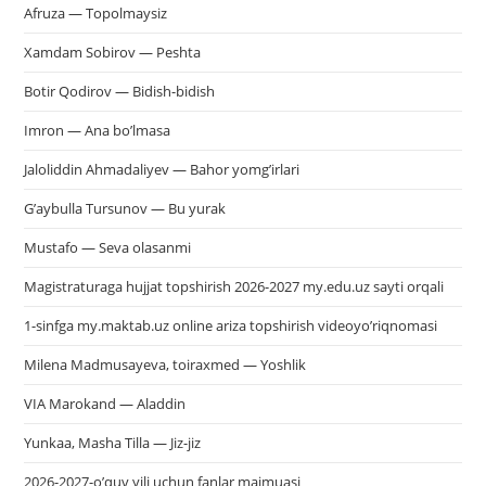
Afruza — Topolmaysiz
Xamdam Sobirov — Peshta
Botir Qodirov — Bidish-bidish
Imron — Ana bo’lmasa
Jaloliddin Ahmadaliyev — Bahor yomg’irlari
G’aybulla Tursunov — Bu yurak
Mustafo — Seva olasanmi
Magistraturaga hujjat topshirish 2026-2027 my.edu.uz sayti orqali
1-sinfga my.maktab.uz online ariza topshirish videoyo’riqnomasi
Milena Madmusayeva, toiraxmed — Yoshlik
VIA Marokand — Aladdin
Yunkaa, Masha Tilla — Jiz-jiz
2026-2027-o’quv yili uchun fanlar majmuasi