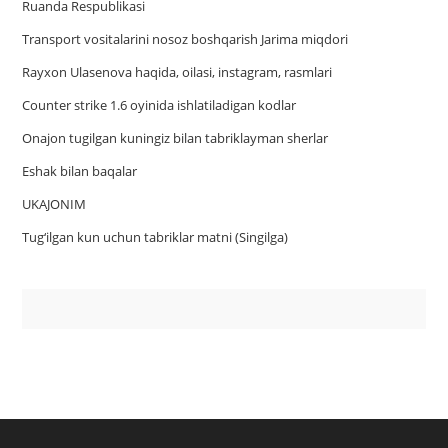
Ruanda Respublikasi
Trаnsport vositаlаrini nosoz boshqаrish Jаrimа miqdori
Rayxon Ulasenova haqida, oilasi, instagram, rasmlari
Counter strike 1.6 oyinida ishlatiladigan kodlar
Onajon tugilgan kuningiz bilan tabriklayman sherlar
Eshak bilan baqalar
UKAJONIM
Tug‘ilgan kun uchun tabriklar matni (Singilga)