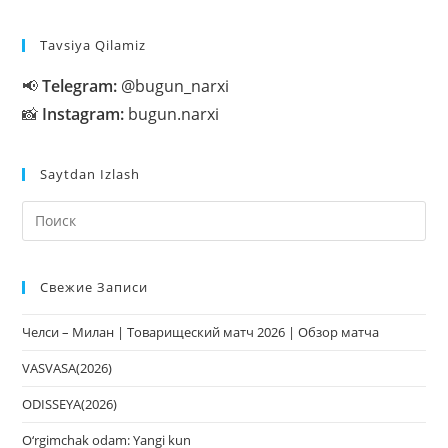
Tavsiya Qilamiz
📢
Telegram:
@bugun_narxi
📸
Instagram:
bugun.narxi
Saytdan Izlash
На
кл
Esc
Свежие Записи
чт
за
Челси – Милан | Товарищеский матч 2026 | Обзор матча
па
пои
VASVASA(2026)
ODISSEYA(2026)
O‘rgimchak odam: Yangi kun