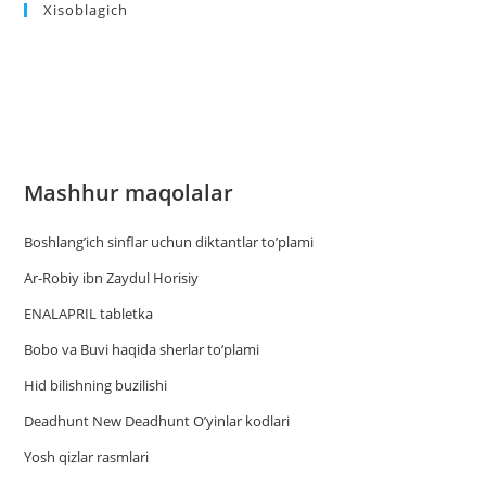
Xisoblagich
Mashhur maqolalar
Boshlang’ich sinflar uchun diktantlar to’plami
Ar-Robiy ibn Zaydul Horisiy
ENALAPRIL tabletka
Bobo va Buvi haqida sherlar to‘plami
Hid bilishning buzilishi
Deadhunt New Deadhunt O’yinlar kodlari
Yosh qizlar rasmlari