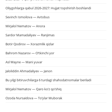
Oliygohlarga qabul 2026-2027: Hujjat topshirish boshlandi
Sevinch Ismoilova — Avtobus
Mirjalol Nematov — Anora
Sardor Mamadaliyev — Ranjimas
Botir Qodirov — Xorazmlik qizlar
Bahrom Nazarov — O’tkinchi yor
Asl Wayne — Mani yuvar
Jaloliddin Ahmadaliyev — Janon
Bu yilgi bitiruvchilarga 6 turdagi shahodatnomalar beriladi
Mirjalol Nematov — Qaro ko’z qo’shiq
Ozoda Nursaidova — To’ylar Muborak