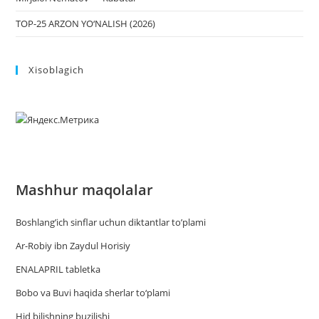
TOP-25 ARZON YO‘NALISH (2026)
Xisoblagich
Mashhur maqolalar
Boshlang’ich sinflar uchun diktantlar to’plami
Ar-Robiy ibn Zaydul Horisiy
ENALAPRIL tabletka
Bobo va Buvi haqida sherlar to‘plami
Hid bilishning buzilishi