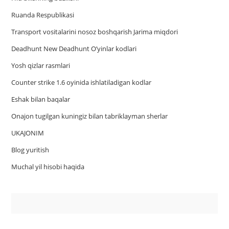
Ruanda Respublikasi
Trаnsport vositаlаrini nosoz boshqаrish Jаrimа miqdori
Deadhunt New Deadhunt O’yinlar kodlari
Yosh qizlar rasmlari
Counter strike 1.6 oyinida ishlatiladigan kodlar
Eshak bilan baqalar
Onajon tugilgan kuningiz bilan tabriklayman sherlar
UKAJONIM
Blog yuritish
Muchal yil hisobi haqida