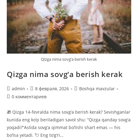
Qizga nima sovg‘a berish kerak
Qizga nima sovg‘a berish kerak
Автор
Запись
Рубрика
admin
8 февраля, 2026
Boshqa mavzular
записи:
опубликована:
записи:
Комментарии
0 комментариев
к
записи:
🎁 Qizga 14-fevralda nima sovg‘a berish kerak? Sevishganlar
kunida eng ko‘p beriladigan savol shu: “Qizga qanday sovg‘a
yoqadi?”Aslida sovg‘a qimmat bo‘lishi shart emas — his
bo‘lsa yetadi. 💘 Eng to‘g‘ri…