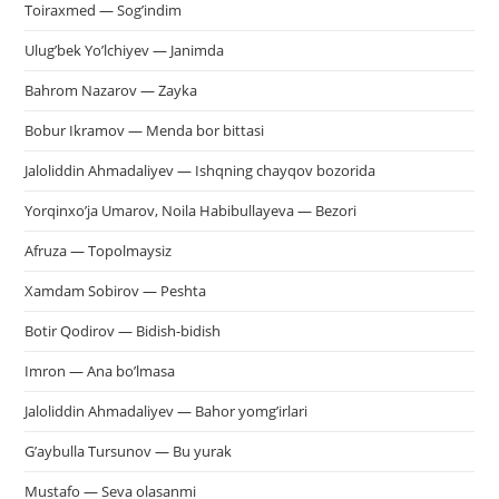
пои
Toiraxmed — Sog’indim
Ulug’bek Yo’lchiyev — Janimda
Bahrom Nazarov — Zayka
Bobur Ikramov — Menda bor bittasi
Jaloliddin Ahmadaliyev — Ishqning chayqov bozorida
Yorqinxo’ja Umarov, Noila Habibullayeva — Bezori
Afruza — Topolmaysiz
Xamdam Sobirov — Peshta
Botir Qodirov — Bidish-bidish
Imron — Ana bo’lmasa
Jaloliddin Ahmadaliyev — Bahor yomg’irlari
G’aybulla Tursunov — Bu yurak
Mustafo — Seva olasanmi