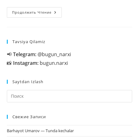
Qizga
Продолжить Чтение
Nima
Sovg‘a
Berish
Kerak
Tavsiya Qilamiz
📢
Telegram:
@bugun_narxi
📸
Instagram:
bugun.narxi
Saytdan Izlash
На
кл
Esc
Свежие Записи
чт
за
Barhayot Umarov — Tunda kechalar
па