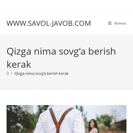
Перейти
к
содержимому
WWW.SAVOL-JAVOB.COM
Меню
Qizga nima sovg‘a berish
kerak
>
Qizga nima sovg‘a berish kerak