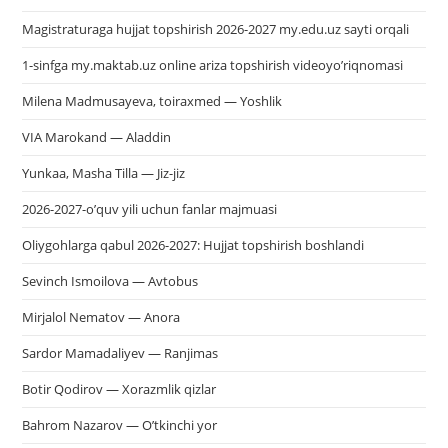
Magistraturaga hujjat topshirish 2026-2027 my.edu.uz sayti orqali
1-sinfga my.maktab.uz online ariza topshirish videoyo’riqnomasi
Milena Madmusayeva, toiraxmed — Yoshlik
VIA Marokand — Aladdin
Yunkaa, Masha Tilla — Jiz-jiz
2026-2027-o’quv yili uchun fanlar majmuasi
Oliygohlarga qabul 2026-2027: Hujjat topshirish boshlandi
Sevinch Ismoilova — Avtobus
Mirjalol Nematov — Anora
Sardor Mamadaliyev — Ranjimas
Botir Qodirov — Xorazmlik qizlar
Bahrom Nazarov — O’tkinchi yor