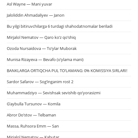
Asl Wayne — Mani yuvar
Jaloliddin Ahmadaliyev — Janon
Bu yilgi bitiruvchilarga 6 turdagi shahodatnomalar beriladi
Mirjalol Nematov — Qaro ko’z qo’shiq
Ozoda Nursaidova — To’ylar Muborak
Munisa Rizayeva — Bevafo (o’ylama mani)
BANKLARGA ORTIQCHA PUL TO‘LAMANG: 0% KOMISSIYA SIRLARI!
Sardor Safarov — Sog’inganim rost 2
Muhammadziyo — Sevishsak sevishib qo’yorasizmi
G’aybulla Tursunov — Komila
Abror Do’stov — Telbaman
Massa, Ruhsora Emm — San
Mirjalol Nematov — Kabutar