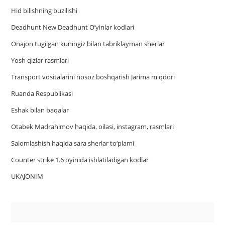
Hid bilishning buzilishi
Deadhunt New Deadhunt O’yinlar kodlari
Onajon tugilgan kuningiz bilan tabriklayman sherlar
Yosh qizlar rasmlari
Trаnsport vositаlаrini nosoz boshqаrish Jаrimа miqdori
Ruanda Respublikasi
Eshak bilan baqalar
Otabek Madrahimov haqida, oilasi, instagram, rasmlari
Salomlashish haqida sara sherlar to‘plami
Counter strike 1.6 oyinida ishlatiladigan kodlar
UKAJONIM