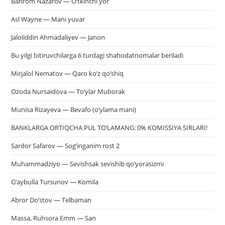
Bahrom Nazarov — O’tkinchi yor
Asl Wayne — Mani yuvar
Jaloliddin Ahmadaliyev — Janon
Bu yilgi bitiruvchilarga 6 turdagi shahodatnomalar beriladi
Mirjalol Nematov — Qaro ko’z qo’shiq
Ozoda Nursaidova — To’ylar Muborak
Munisa Rizayeva — Bevafo (o’ylama mani)
BANKLARGA ORTIQCHA PUL TO‘LAMANG: 0% KOMISSIYA SIRLARI!
Sardor Safarov — Sog’inganim rost 2
Muhammadziyo — Sevishsak sevishib qo’yorasizmi
G’aybulla Tursunov — Komila
Abror Do’stov — Telbaman
Massa, Ruhsora Emm — San