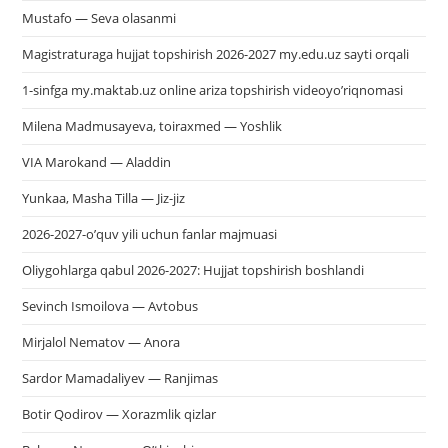
Mustafo — Seva olasanmi
Magistraturaga hujjat topshirish 2026-2027 my.edu.uz sayti orqali
1-sinfga my.maktab.uz online ariza topshirish videoyo’riqnomasi
Milena Madmusayeva, toiraxmed — Yoshlik
VIA Marokand — Aladdin
Yunkaa, Masha Tilla — Jiz-jiz
2026-2027-o’quv yili uchun fanlar majmuasi
Oliygohlarga qabul 2026-2027: Hujjat topshirish boshlandi
Sevinch Ismoilova — Avtobus
Mirjalol Nematov — Anora
Sardor Mamadaliyev — Ranjimas
Botir Qodirov — Xorazmlik qizlar