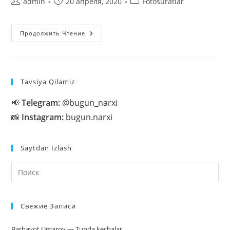
Автор
Запись
Рубрика
admin
20 апреля, 2020
Fotosuratlar
записи:
опубликована:
записи:
Qizlar
Продолжить Чтение
Rasmlari
/
Uzbek
Qizlari
Fotosuratlari
Tavsiya Qilamiz
📢
Telegram:
@bugun_narxi
📸
Instagram:
bugun.narxi
Saytdan Izlash
На
кл
Esc
Свежие Записи
чт
за
Barhayot Umarov — Tunda kechalar