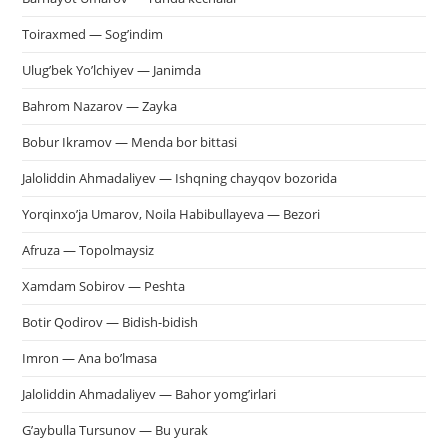
па
пои
Toiraxmed — Sog’indim
Ulug’bek Yo’lchiyev — Janimda
Bahrom Nazarov — Zayka
Bobur Ikramov — Menda bor bittasi
Jaloliddin Ahmadaliyev — Ishqning chayqov bozorida
Yorqinxo’ja Umarov, Noila Habibullayeva — Bezori
Afruza — Topolmaysiz
Xamdam Sobirov — Peshta
Botir Qodirov — Bidish-bidish
Imron — Ana bo’lmasa
Jaloliddin Ahmadaliyev — Bahor yomg’irlari
G’aybulla Tursunov — Bu yurak