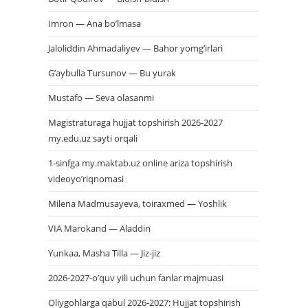
Imron — Ana bo’lmasa
Jaloliddin Ahmadaliyev — Bahor yomg’irlari
G’aybulla Tursunov — Bu yurak
Mustafo — Seva olasanmi
Magistraturaga hujjat topshirish 2026-2027
my.edu.uz sayti orqali
1-sinfga my.maktab.uz online ariza topshirish
videoyo’riqnomasi
Milena Madmusayeva, toiraxmed — Yoshlik
VIA Marokand — Aladdin
Yunkaa, Masha Tilla — Jiz-jiz
2026-2027-o’quv yili uchun fanlar majmuasi
Oliygohlarga qabul 2026-2027: Hujjat topshirish