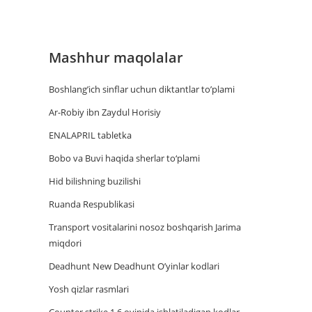
Mashhur maqolalar
Boshlang’ich sinflar uchun diktantlar to’plami
Ar-Robiy ibn Zaydul Horisiy
ENALAPRIL tabletka
Bobo va Buvi haqida sherlar to‘plami
Hid bilishning buzilishi
Ruanda Respublikasi
Trаnsport vositаlаrini nosoz boshqаrish Jаrimа
miqdori
Deadhunt New Deadhunt O’yinlar kodlari
Yosh qizlar rasmlari