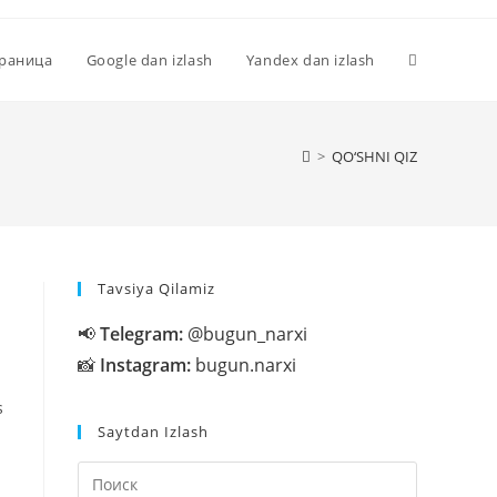
Переключи
траница
Google dan izlash
Yandex dan izlash
поиск
>
QO‘SHNI QIZ
по
Tavsiya Qilamiz
веб-
📢
Telegram:
@bugun_narxi
📸
Instagram:
bugun.narxi
сайту
s
Saytdan Izlash
Нажмите