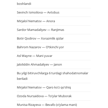
boshlandi
Sevinch Ismoilova — Avtobus
Mirjalol Nematov — Anora
Sardor Mamadaliyev — Ranjimas
Botir Qodirov — Xorazmlik qizlar
Bahrom Nazarov — O’tkinchi yor
Asl Wayne — Mani yuvar
Jaloliddin Ahmadaliyev — Janon
Bu yilgi bitiruvchilarga 6 turdagi shahodatnomalar
beriladi
Mirjalol Nematov — Qaro ko’z qo’shiq
Ozoda Nursaidova — To’ylar Muborak
Munisa Rizayeva — Bevafo (o’ylama mani)