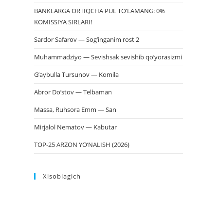
BANKLARGA ORTIQCHA PUL TO‘LAMANG: 0%
KOMISSIYA SIRLARI!
Sardor Safarov — Sog’inganim rost 2
Muhammadziyo — Sevishsak sevishib qo’yorasizmi
G’aybulla Tursunov — Komila
Abror Do’stov — Telbaman
Massa, Ruhsora Emm — San
Mirjalol Nematov — Kabutar
TOP-25 ARZON YO‘NALISH (2026)
Xisoblagich