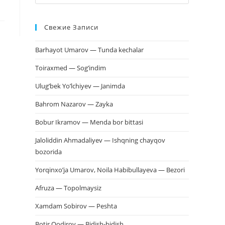
клавишу
Escape,
Свежие Записи
чтобы
закрыть
Barhayot Umarov — Tunda kechalar
панель
поиска.
Toiraxmed — Sog’indim
Ulug’bek Yo’lchiyev — Janimda
Bahrom Nazarov — Zayka
Bobur Ikramov — Menda bor bittasi
Jaloliddin Ahmadaliyev — Ishqning chayqov
bozorida
Yorqinxo’ja Umarov, Noila Habibullayeva — Bezori
Afruza — Topolmaysiz
Xamdam Sobirov — Peshta
Botir Qodirov — Bidish-bidish