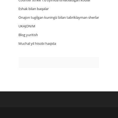
Counter strike 1.6 oyinida ishlatiladigan kodlar
Eshak bilan baqalar
Onajon tugilgan kuningiz bilan tabriklayman sherlar
UKAJONIM
Blog yuritish
Muchal yil hisobi haqida