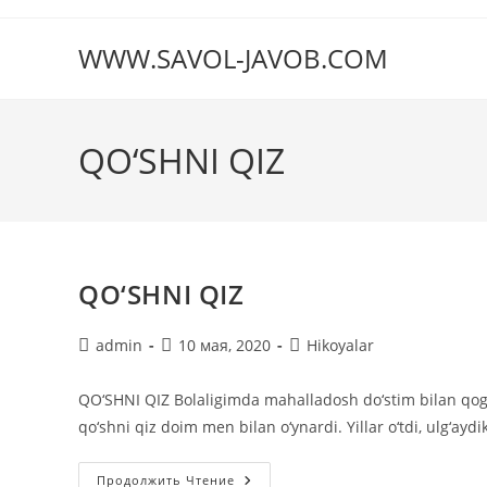
Перейти
к
WWW.SAVOL-JAVOB.COM
содержимому
QO‘SHNI QIZ
QO‘SHNI QIZ
Автор
Запись
Рубрика
admin
10 мая, 2020
Hikoyalar
записи:
опубликована:
записи:
QO‘SHNI QIZ Bolaligimda mahalladosh do‘stim bilan qog
qo‘shni qiz doim men bilan o‘ynardi. Yillar o‘tdi, ulg‘a
QO‘SHNI
Продолжить Чтение