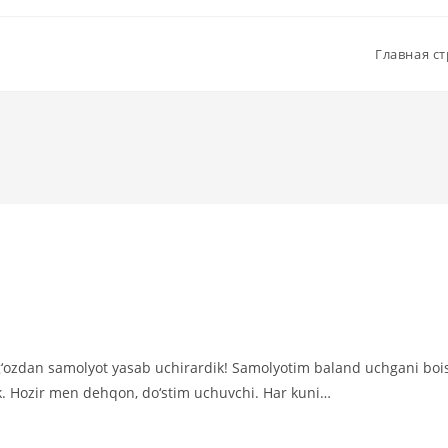
Главная с
‘ozdan samolyot yasab uchirardik! Samolyotim baland uchgani boi
ydik. Hozir men dehqon, do‘stim uchuvchi. Har kuni…