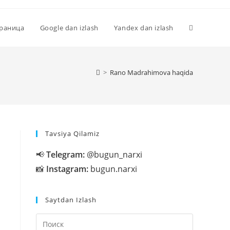
Переключи
траница
Google dan izlash
Yandex dan izlash
поиск
>
Rano Madrahimova haqida
по
Tavsiya Qilamiz
веб-
📢
Telegram:
@bugun_narxi
📸
Instagram:
bugun.narxi
сайту
Saytdan Izlash
Нажмите