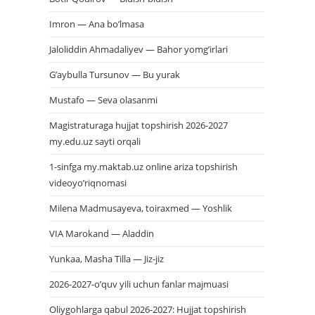
Imron — Ana bo’lmasa
Jaloliddin Ahmadaliyev — Bahor yomg’irlari
G’aybulla Tursunov — Bu yurak
Mustafo — Seva olasanmi
Magistraturaga hujjat topshirish 2026-2027
my.edu.uz sayti orqali
1-sinfga my.maktab.uz online ariza topshirish
videoyo’riqnomasi
Milena Madmusayeva, toiraxmed — Yoshlik
VIA Marokand — Aladdin
Yunkaa, Masha Tilla — Jiz-jiz
2026-2027-o’quv yili uchun fanlar majmuasi
Oliygohlarga qabul 2026-2027: Hujjat topshirish