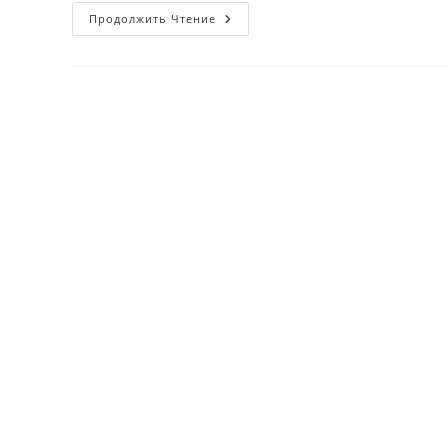
Rano
Продолжить Чтение
Madrahimova
Haqida