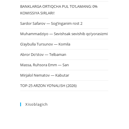
BANKLARGA ORTIQCHA PUL TO‘LAMANG: 0%
KOMISSIYA SIRLARI!
Sardor Safarov — Sog’inganim rost 2
Muhammadziyo — Sevishsak sevishib qo’yorasizmi
G’aybulla Tursunov — Komila
Abror Do’stov — Telbaman
Massa, Ruhsora Emm — San
Mirjalol Nematov — Kabutar
TOP-25 ARZON YO‘NALISH (2026)
Xisoblagich