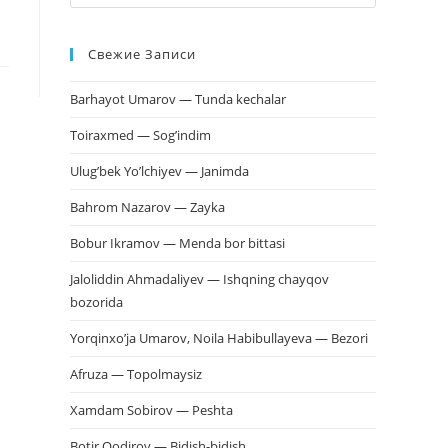
клавишу
Escape,
Свежие Записи
чтобы
закрыть
Barhayot Umarov — Tunda kechalar
панель
поиска.
Toiraxmed — Sog’indim
Ulug’bek Yo’lchiyev — Janimda
Bahrom Nazarov — Zayka
Bobur Ikramov — Menda bor bittasi
Jaloliddin Ahmadaliyev — Ishqning chayqov
bozorida
Yorqinxo’ja Umarov, Noila Habibullayeva — Bezori
Afruza — Topolmaysiz
Xamdam Sobirov — Peshta
Botir Qodirov — Bidish-bidish