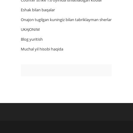
Counter strike 1.6 oyinida ishlatiladigan kodlar
Eshak bilan baqalar
Onajon tugilgan kuningiz bilan tabriklayman sherlar
UKAJONIM
Blog yuritish
Muchal yil hisobi haqida