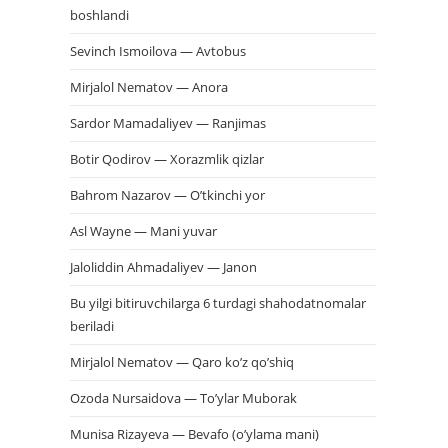
boshlandi
Sevinch Ismoilova — Avtobus
Mirjalol Nematov — Anora
Sardor Mamadaliyev — Ranjimas
Botir Qodirov — Xorazmlik qizlar
Bahrom Nazarov — O’tkinchi yor
Asl Wayne — Mani yuvar
Jaloliddin Ahmadaliyev — Janon
Bu yilgi bitiruvchilarga 6 turdagi shahodatnomalar
beriladi
Mirjalol Nematov — Qaro ko’z qo’shiq
Ozoda Nursaidova — To’ylar Muborak
Munisa Rizayeva — Bevafo (o’ylama mani)