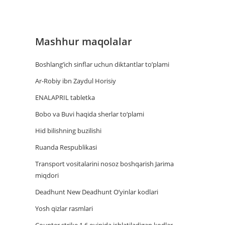
Mashhur maqolalar
Boshlang’ich sinflar uchun diktantlar to’plami
Ar-Robiy ibn Zaydul Horisiy
ENALAPRIL tabletka
Bobo va Buvi haqida sherlar to‘plami
Hid bilishning buzilishi
Ruanda Respublikasi
Trаnsport vositаlаrini nosoz boshqаrish Jаrimа
miqdori
Deadhunt New Deadhunt O’yinlar kodlari
Yosh qizlar rasmlari