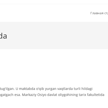
Главная с
da
ug'ilgan. U maktabda o'qib yurgan vaqtlarda turli hildagi
gatgach esa. Markaziy Osiyo davlat oliygohining tarix fakultetida