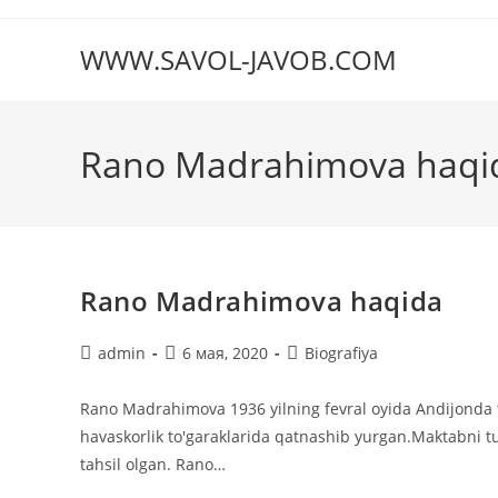
Перейти
к
WWW.SAVOL-JAVOB.COM
содержимому
Rano Madrahimova haqi
Rano Madrahimova haqida
Автор
Запись
Рубрика
admin
6 мая, 2020
Biografiya
записи:
опубликована:
записи:
Rano Madrahimova 1936 yilning fevral oyida Andijonda t
havaskorlik to'garaklarida qatnashib yurgan.Maktabni tu
tahsil olgan. Rano…