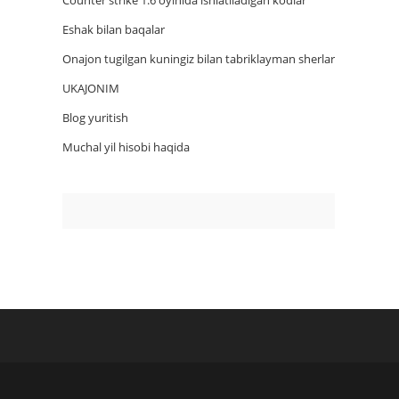
Counter strike 1.6 oyinida ishlatiladigan kodlar
Eshak bilan baqalar
Onajon tugilgan kuningiz bilan tabriklayman sherlar
UKAJONIM
Blog yuritish
Muchal yil hisobi haqida