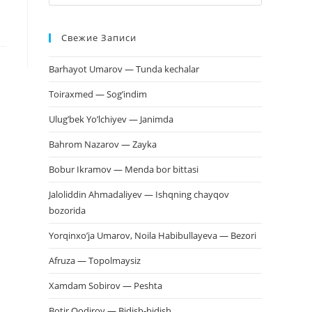
клавишу
Escape,
Свежие Записи
чтобы
закрыть
Barhayot Umarov — Tunda kechalar
панель
поиска.
Toiraxmed — Sog’indim
Ulug’bek Yo’lchiyev — Janimda
Bahrom Nazarov — Zayka
Bobur Ikramov — Menda bor bittasi
Jaloliddin Ahmadaliyev — Ishqning chayqov
bozorida
Yorqinxo’ja Umarov, Noila Habibullayeva — Bezori
Afruza — Topolmaysiz
Xamdam Sobirov — Peshta
Botir Qodirov — Bidish-bidish