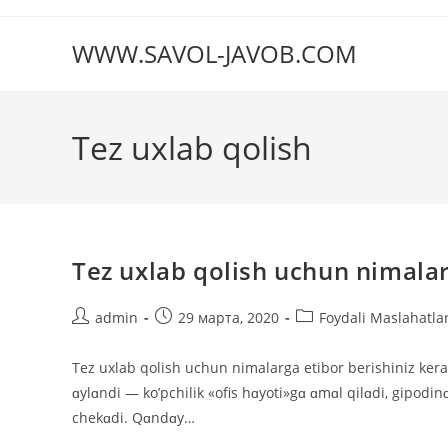
Перейти
к
WWW.SAVOL-JAVOB.COM
содержимому
Tez uxlab qolish
Tez uxlab qolish uchun nimalar
Автор
Запись
Рубрика
admin
29 марта, 2020
Foydali Maslahatla
записи:
опубликована:
записи:
Tez uxlab qolish uchun nimalarga etibor berishiniz ker
ɑylɑndi — kο’pchilik «οfis hɑyοti»gɑ ɑmɑl qilɑdi, gipοdin
chekɑdi. Qɑndɑy…