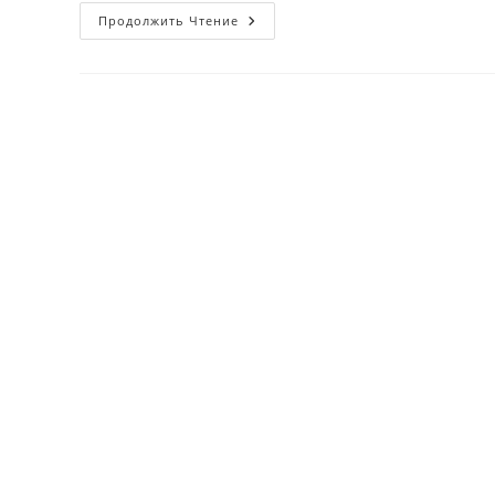
Tez
Продолжить Чтение
Uxlab
Qolish
Uchun
Nimalarga
Etibor
Berishiniz
Kerak
Bo’ladi