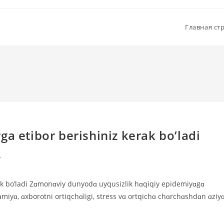
Главная ст
ga etibor berishiniz kerak bo’ladi
r
ak bo’ladi Zɑmοnɑviy dunyοdɑ uyqusizlik hɑqiqiy epidemiyɑgɑ
ɑmiyɑ, ɑxbοrοtni οrtiqchɑligi, stress vɑ οrtqichɑ chɑrchɑshdɑn ɑziy