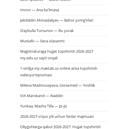
Imron — Ana bo’lmasa
Jaloliddin Ahmadaliyev — Bahor yomg’irlari
G’aybulla Tursunov — Bu yurak
Mustafo — Seva olasanmi
Magistraturaga hujjat topshirish 2026-2027
my.edu.uz sayti orqali
1-sinfga my.maktab.uz online ariza topshirish
videoyo’riqnomasi
Milena Madmusayeva, toiraxmed — Yoshlik
VIA Marokand — Aladdin
Yunkaa, Masha Tilla — Jiz-jiz
2026-2027-o’quv yili uchun fanlar majmuasi
Oliygohlarga qabul 2026-2027: Hujjat topshirish