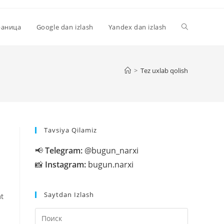
Переключи
раница
Google dan izlash
Yandex dan izlash
поиск
>
Tez uxlab qolish
по
Tavsiya Qilamiz
веб-
📢
Telegram:
@bugun_narxi
📸
Instagram:
bugun.narxi
сайту
Saytdan Izlash
ɑt
Нажмите