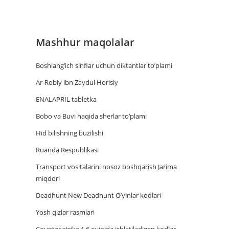
Mashhur maqolalar
Boshlang’ich sinflar uchun diktantlar to’plami
Ar-Robiy ibn Zaydul Horisiy
ENALAPRIL tabletka
Bobo va Buvi haqida sherlar to‘plami
Hid bilishning buzilishi
Ruanda Respublikasi
Trаnsport vositаlаrini nosoz boshqаrish Jаrimа
miqdori
Deadhunt New Deadhunt O’yinlar kodlari
Yosh qizlar rasmlari