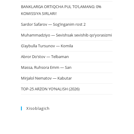
BANKLARGA ORTIQCHA PUL TO‘LAMANG: 0%
KOMISSIYA SIRLARI!
Sardor Safarov — Sog’inganim rost 2
Muhammadziyo — Sevishsak sevishib qo’yorasizmi
G’aybulla Tursunov — Komila
Abror Do’stov — Telbaman
Massa, Ruhsora Emm — San
Mirjalol Nematov — Kabutar
TOP-25 ARZON YO‘NALISH (2026)
Xisoblagich