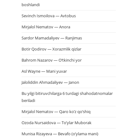
boshlandi
Sevinch Ismoilova — Avtobus
Mirjalol Nematov — Anora
Sardor Mamadaliyev — Ranjimas
Botir Qodirov — Xorazmlik qizlar
Bahrom Nazarov — O’tkinchi yor
Asl Wayne — Mani yuvar
Jaloliddin Ahmadaliyev — Janon
Bu yilgi bitiruvchilarga 6 turdagi shahodatnomalar
beriladi
Mirjalol Nematov — Qaro ko’z qo’shiq
Ozoda Nursaidova — To’ylar Muborak
Munisa Rizayeva — Bevafo (o’ylama mani)