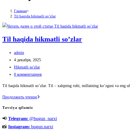
Главная
>
Til haqida hikmatli so’zlar
Til haqida hikmatli so’zlar
Автор
admin
записи:
Запись
4 декабря, 2025
опубликована:
Рубрика
Hikmatli so'zlar
записи:
Комментарии
0 комментариев
к
Til haqida hikmatli so’zlar. Til – xalqning ruhi, millatning ko‘zgusi va eng u
записи:
Til
Продолжить чтение
haqida
Tavsiya qilamiz
hikmatli
📢
Telegram:
@bugun_narxi
so’zlar
📸
Instagram:
bugun.narxi