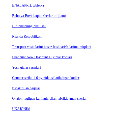
ENALAPRIL tabletka
Bobo va Buvi haqida sherlar to‘plami
Hid bilishning buzilishi
Ruanda Respublikasi
Trаnsport vositаlаrini nosoz boshqаrish Jаrimа miqdori
Deadhunt New Deadhunt O’yinlar kodlari
Yosh qizlar rasmlari
Counter strike 1.6 oyinida ishlatiladigan kodlar
Eshak bilan baqalar
Onajon tugilgan kuningiz bilan tabriklayman sherlar
UKAJONIM