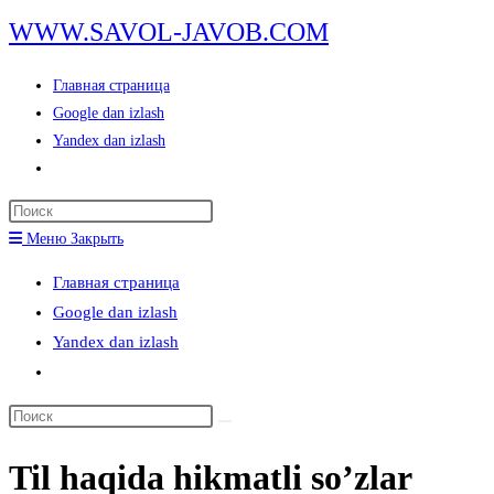
Перейти
WWW.SAVOL-JAVOB.COM
к
содержимому
Главная страница
Google dan izlash
Yandex dan izlash
Переключить
поиск
Нажмите
по
клавишу
Меню
Закрыть
веб-
Escape,
сайту
Главная страница
чтобы
Google dan izlash
закрыть
Yandex dan izlash
панель
Переключить
поиска.
поиск
Поиск
по
на
веб-
Til haqida hikmatli so’zlar
сайте
сайту