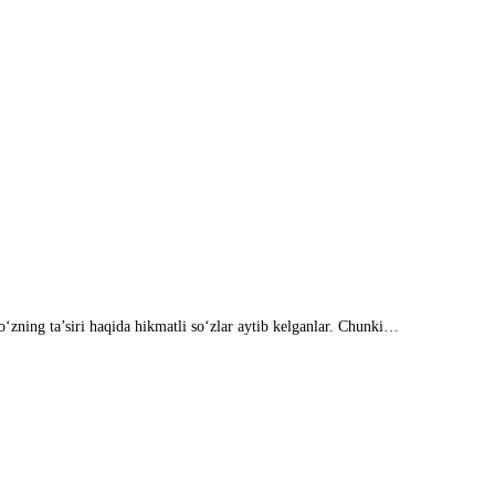
so‘zning ta’siri haqida hikmatli so‘zlar aytib kelganlar. Chunki…