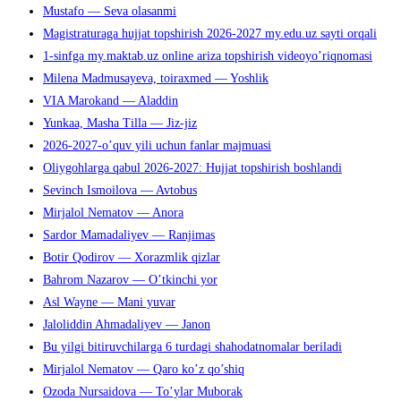
Mustafo — Seva olasanmi
Magistraturaga hujjat topshirish 2026-2027 my.edu.uz sayti orqali
1-sinfga my.maktab.uz online ariza topshirish videoyo’riqnomasi
Milena Madmusayeva, toiraxmed — Yoshlik
VIA Marokand — Aladdin
Yunkaa, Masha Tilla — Jiz-jiz
2026-2027-o’quv yili uchun fanlar majmuasi
Oliygohlarga qabul 2026-2027: Hujjat topshirish boshlandi
Sevinch Ismoilova — Avtobus
Mirjalol Nematov — Anora
Sardor Mamadaliyev — Ranjimas
Botir Qodirov — Xorazmlik qizlar
Bahrom Nazarov — O’tkinchi yor
Asl Wayne — Mani yuvar
Jaloliddin Ahmadaliyev — Janon
Bu yilgi bitiruvchilarga 6 turdagi shahodatnomalar beriladi
Mirjalol Nematov — Qaro ko’z qo’shiq
Ozoda Nursaidova — To’ylar Muborak