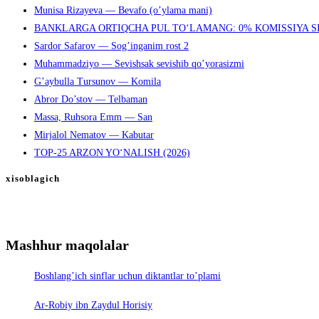
Munisa Rizayeva — Bevafo (o’ylama mani)
BANKLARGA ORTIQCHA PUL TO‘LAMANG: 0% KOMISSIYA S
Sardor Safarov — Sog’inganim rost 2
Muhammadziyo — Sevishsak sevishib qo’yorasizmi
G’aybulla Tursunov — Komila
Abror Do’stov — Telbaman
Massa, Ruhsora Emm — San
Mirjalol Nematov — Kabutar
TOP-25 ARZON YO‘NALISH (2026)
xisoblagich
Mashhur maqolalar
Boshlang’ich sinflar uchun diktantlar to’plami
Ar-Robiy ibn Zaydul Horisiy