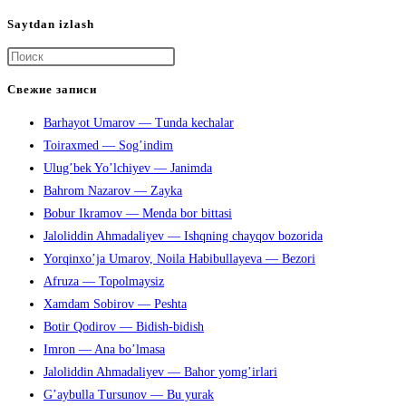
Saytdan izlash
Нажмите
клавишу
Свежие записи
Escape,
Barhayot Umarov — Tunda kechalar
чтобы
Toiraxmed — Sog’indim
закрыть
Ulug’bek Yo’lchiyev — Janimda
панель
Bahrom Nazarov — Zayka
поиска.
Bobur Ikramov — Menda bor bittasi
Jaloliddin Ahmadaliyev — Ishqning chayqov bozorida
Yorqinxo’ja Umarov, Noila Habibullayeva — Bezori
Afruza — Topolmaysiz
Xamdam Sobirov — Peshta
Botir Qodirov — Bidish-bidish
Imron — Ana bo’lmasa
Jaloliddin Ahmadaliyev — Bahor yomg’irlari
G’aybulla Tursunov — Bu yurak