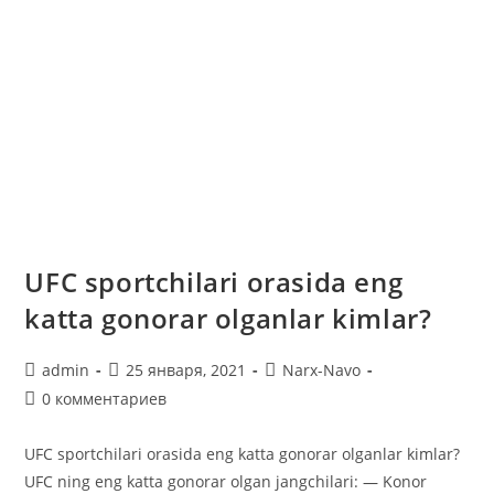
UFC sportchilari orasida eng
katta gonorar olganlar kimlar?
Автор
Запись
Рубрика
admin
25 января, 2021
Narx-Navo
записи:
опубликована:
записи:
Комментарии
0 комментариев
к
записи:
UFC sportchilari orasida eng katta gonorar olganlar kimlar?
UFC ning eng katta gonorar olgan jangchilari: — Konor