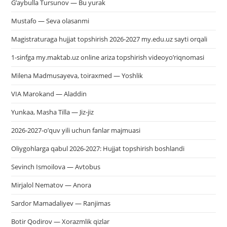
G’aybulla Tursunov — Bu yurak
Mustafo — Seva olasanmi
Magistraturaga hujjat topshirish 2026-2027 my.edu.uz sayti orqali
1-sinfga my.maktab.uz online ariza topshirish videoyo’riqnomasi
Milena Madmusayeva, toiraxmed — Yoshlik
VIA Marokand — Aladdin
Yunkaa, Masha Tilla — Jiz-jiz
2026-2027-o’quv yili uchun fanlar majmuasi
Oliygohlarga qabul 2026-2027: Hujjat topshirish boshlandi
Sevinch Ismoilova — Avtobus
Mirjalol Nematov — Anora
Sardor Mamadaliyev — Ranjimas
Botir Qodirov — Xorazmlik qizlar