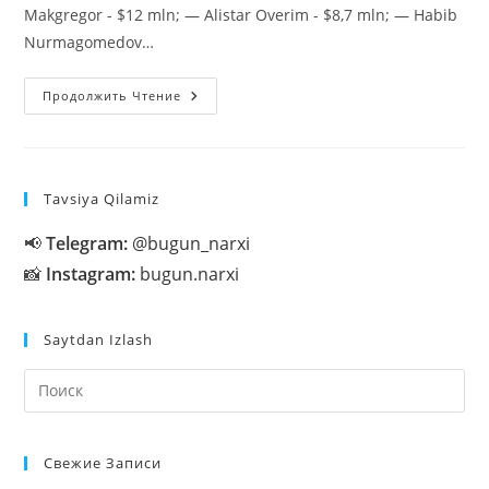
Makgregor - $12 mln; — Alistar Overim - $8,7 mln; — Habib
Nurmagomedov…
UFC
Продолжить Чтение
Sportchilari
Orasida
Eng
Katta
Gonorar
Olganlar
Tavsiya Qilamiz
Kimlar?
📢
Telegram:
@bugun_narxi
📸
Instagram:
bugun.narxi
Saytdan Izlash
На
кл
Esc
Свежие Записи
чт