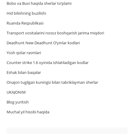
Bobo va Buvi haqida sherlar to‘plami
Hid bilishning buzilishi
Ruanda Respublikasi
Trаnsport vositаlаrini nosoz boshqаrish Jаrimа miqdori
Deadhunt New Deadhunt O’yinlar kodlari
Yosh qizlar rasmlari
Counter strike 1.6 oyinida ishlatiladigan kodlar
Eshak bilan baqalar
Onajon tugilgan kuningiz bilan tabriklayman sherlar
UKAJONIM
Blog yuritish
Muchal yil hisobi haqida