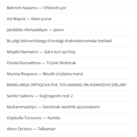
Bahrom Nazarov — O’tkinchi yor
Asl Wayne — Mani yuvar
Jaloliddin Ahmadaliyev — Janon
Bu yilgi bitiruvchilarga 6 turdagi shahodatnomalar beriladi
Mirjalol Nematov — Qaro ko’z qo’shiq
Ozoda Nursaidova — To’ylar Muborak
Munisa Rizayeva — Bevafo (o’ylama mani)
BANKLARGA ORTIQCHA PUL TO‘LAMANG: 0% KOMISSIYA SIRLARI!
Sardor Safarov — Sog’inganim rost 2
Muhammadziyo — Sevishsak sevishib qo’yorasizmi
G’aybulla Tursunov — Komila
Abror Do’stov — Telbaman