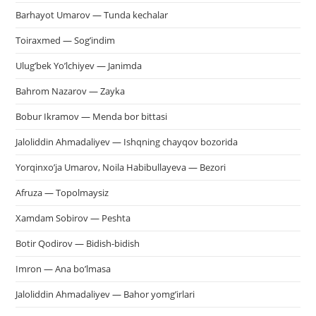
за
Barhayot Umarov — Tunda kechalar
па
пои
Toiraxmed — Sog’indim
Ulug’bek Yo’lchiyev — Janimda
Bahrom Nazarov — Zayka
Bobur Ikramov — Menda bor bittasi
Jaloliddin Ahmadaliyev — Ishqning chayqov bozorida
Yorqinxo’ja Umarov, Noila Habibullayeva — Bezori
Afruza — Topolmaysiz
Xamdam Sobirov — Peshta
Botir Qodirov — Bidish-bidish
Imron — Ana bo’lmasa
Jaloliddin Ahmadaliyev — Bahor yomg’irlari