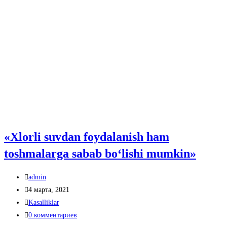
«Xlorli suvdan foydalanish ham
toshmalarga sabab bo‘lishi mumkin»
Автор
admin
записи:
Запись
4 марта, 2021
опубликована:
Рубрика
Kasalliklar
записи:
Комментарии
0 комментариев