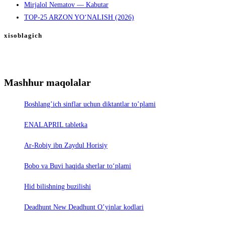
Mirjalol Nematov — Kabutar
TOP-25 ARZON YO‘NALISH (2026)
xisoblagich
Mashhur maqolalar
Boshlang’ich sinflar uchun diktantlar to’plami
ENALAPRIL tabletka
Ar-Robiy ibn Zaydul Horisiy
Bobo va Buvi haqida sherlar to‘plami
Hid bilishning buzilishi
Deadhunt New Deadhunt O’yinlar kodlari