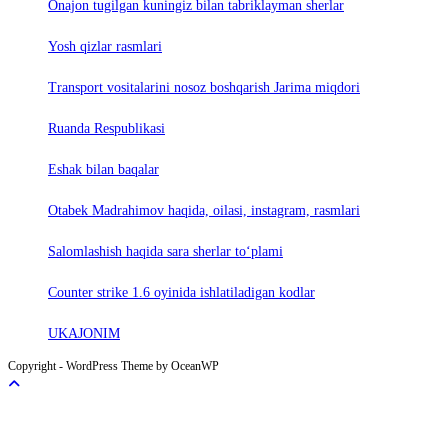
Onajon tugilgan kuningiz bilan tabriklayman sherlar
Yosh qizlar rasmlari
Trаnsport vositаlаrini nosoz boshqаrish Jаrimа miqdori
Ruanda Respublikasi
Eshak bilan baqalar
Otabek Madrahimov haqida, oilasi, instagram, rasmlari
Salomlashish haqida sara sherlar to‘plami
Counter strike 1.6 oyinida ishlatiladigan kodlar
UKAJONIM
Copyright - WordPress Theme by OceanWP