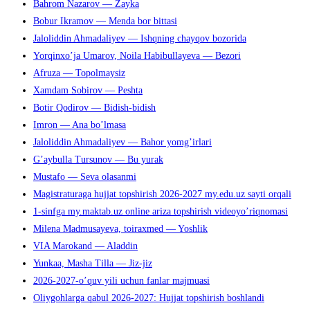
Bahrom Nazarov — Zayka
поиска.
Bobur Ikramov — Menda bor bittasi
Jaloliddin Ahmadaliyev — Ishqning chayqov bozorida
Yorqinxo’ja Umarov, Noila Habibullayeva — Bezori
Afruza — Topolmaysiz
Xamdam Sobirov — Peshta
Botir Qodirov — Bidish-bidish
Imron — Ana bo’lmasa
Jaloliddin Ahmadaliyev — Bahor yomg’irlari
G’aybulla Tursunov — Bu yurak
Mustafo — Seva olasanmi
Magistraturaga hujjat topshirish 2026-2027 my.edu.uz sayti orqali
1-sinfga my.maktab.uz online ariza topshirish videoyo’riqnomasi
Milena Madmusayeva, toiraxmed — Yoshlik
VIA Marokand — Aladdin
Yunkaa, Masha Tilla — Jiz-jiz
2026-2027-o’quv yili uchun fanlar majmuasi
Oliygohlarga qabul 2026-2027: Hujjat topshirish boshlandi