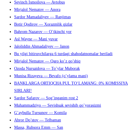
Sevinch Ismoilova — Avtobus
Mirjalol Nematov — Anora
Sardor Mamadaliyev — Ranjimas
Botir Qodirov — Xorazmlik qizlar
Bahrom Nazarov — O’tkinchi yor
Asl Wayne — Mani yuvar
Jaloliddin Ahmadaliyev — Janon
Bu yilgi bitiruvchilarga 6 turdagi shahodatnomalar beriladi
Mirjalol Nematov — Qaro ko’z qo’shiq
Ozoda Nursaidova — To’ylar Muborak
Munisa Rizayeva — Bevafo (o’ylama mani)
BANKLARGA ORTIQCHA PUL TO‘LAMANG: 0% KOMISSIYA
SIRLARI!
Sardor Safarov — Sog’inganim rost 2
Muhammadziyo — Sevishsak sevishib qo’yorasizmi
G’aybulla Tursunov — Komila
Abror Do’stov — Telbaman
Massa, Ruhsora Emm — San