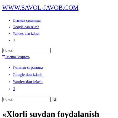
Перейти
WWW.SAVOL-JAVOB.COM
к
содержимому
Главная страница
Google dan izlash
Yandex dan izlash
Переключить
поиск
Нажмите
по
клавишу
Меню
Закрыть
веб-
Escape,
сайту
Главная страница
чтобы
Google dan izlash
закрыть
Yandex dan izlash
панель
Переключить
поиска.
поиск
Поиск
по
на
веб-
«Xlorli suvdan foydalanish
сайте
сайту