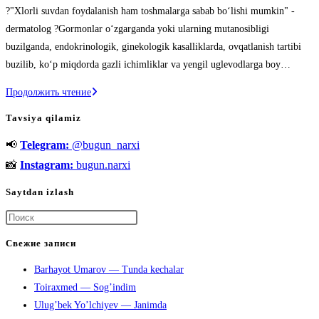
к
?"Xlorli suvdan foydalanish ham toshmalarga sabab bo‘lishi mumkin" -
записи:
dermatolog ?Gormonlar o‘zgarganda yoki ularning mutanosibligi
buzilganda, endokrinologik, ginekologik kasalliklarda, ovqatlanish tartibi
buzilib, ko‘p miqdorda gazli ichimliklar va yengil uglevodlarga boy…
«Xlorli
Продолжить чтение
suvdan
Tavsiya qilamiz
foydalanish
📢
Telegram:
@bugun_narxi
ham
toshmalarga
📸
Instagram:
bugun.narxi
sabab
Saytdan izlash
bo‘lishi
mumkin»
Нажмите
клавишу
Свежие записи
Escape,
Barhayot Umarov — Tunda kechalar
чтобы
Toiraxmed — Sog’indim
закрыть
Ulug’bek Yo’lchiyev — Janimda
панель