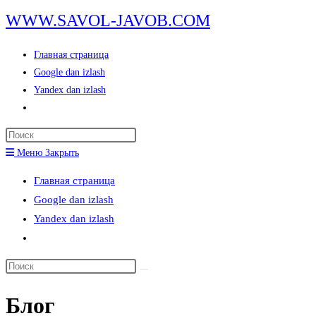
Перейти
WWW.SAVOL-JAVOB.COM
к
содержимому
Главная страница
Google dan izlash
Yandex dan izlash
Переключить
поиск
Нажмите
по
клавишу
Меню
Закрыть
веб-
Escape,
сайту
Главная страница
чтобы
Google dan izlash
закрыть
Yandex dan izlash
панель
Переключить
поиска.
поиск
Поиск
по
на
веб-
Блог
сайте
сайту