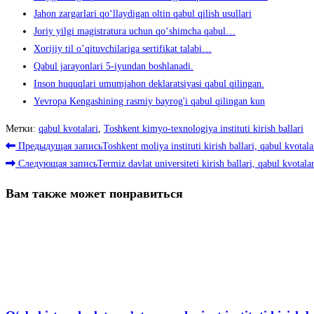
Jahon zargarlari qo‘llaydigan oltin qabul qilish usullari
Joriy yilgi magistratura uchun qo‘shimcha qabul…
Xorijiy til o’qituvchilariga sertifikat talabi…
Qabul jarayonlari 5-iyundan boshlanadi.
Inson huquqlari umumjahon deklaratsiyasi qabul qilingan.
Yevropa Kengashining rasmiy bayrog'i qabul qilingan kun
Метки
:
qabul kvotalari
,
Toshkent kimyo-texnologiya instituti kirish ballari
Читать
Предыдущая запись
Toshkent moliya instituti kirish ballari, qabul kvotala
далее
Следующая запись
Termiz davlat universiteti kirish ballari, qabul kvotalar
статьи
Вам также может понравиться