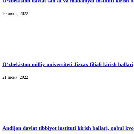
O‘zbekiston davlat san’at va madaniyat instituti kirish b
20 июня, 2022
O‘zbekiston milliy universiteti Jizzax filiali kirish ballar
21 июня, 2022
Andijon davlat tibbiyot instituti kirish ballari, qabul kvo