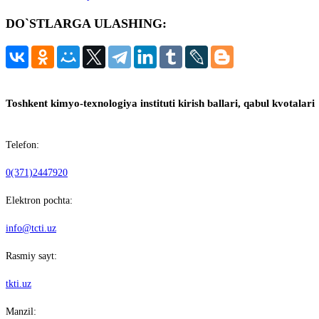
к
DO`STLARGA ULASHING:
записи:
Toshkent kimyo-texnologiya instituti kirish ballari, qabul kvotalari
Telefon:
0(371)2447920
Elektron pochta:
info@tcti.uz
Rasmiy sayt:
tkti.uz
Manzil: