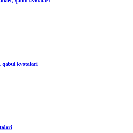
allari, qabul kvotalari
i, qabul kvotalari
talari