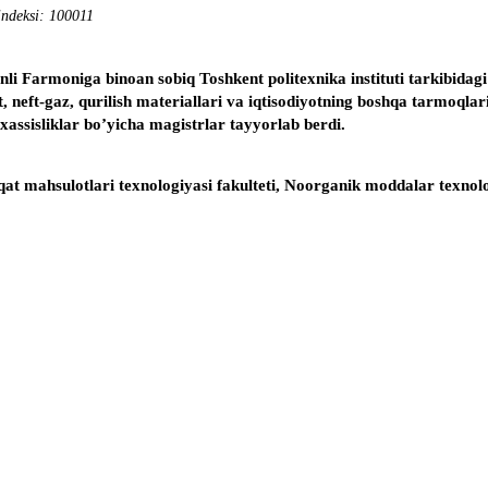
indeksi: 100011
li Farmoniga binoan sobiq Toshkent politexnika instituti tarkibidagi
at, neft-gaz, qurilish materiallari va iqtisodiyotning boshqa tarmoq
assisliklar bo’yicha magistrlar tayyorlab berdi.
at mahsulotlari texnologiyasi fakulteti, Noorganik moddalar texnolo