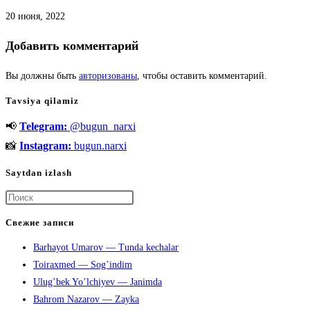
20 июня, 2022
Добавить комментарий
Вы должны быть
авторизованы
, чтобы оставить комментарий.
Tavsiya qilamiz
📢
Telegram:
@bugun_narxi
📸
Instagram:
bugun.narxi
Saytdan izlash
Нажмите
клавишу
Свежие записи
Escape,
Barhayot Umarov — Tunda kechalar
чтобы
Toiraxmed — Sog’indim
закрыть
Ulug’bek Yo’lchiyev — Janimda
панель
Bahrom Nazarov — Zayka
поиска.