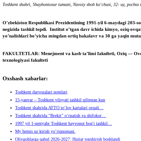
Toshkent shahri, Shayhontoxur tumani, Navoiy shoh ko‘chasi, 32- uy, pochta 
O’zbekiston Respublikasi Prezidentining 1991-yil 6-maydagi 203-son
negizida tashkil topdi. Institut o’tgan davr ichida kimyo, oziq-ovq
yo’nalishlari bo’yicha mingdan ortiq bakalavr va 30 ga yaqin mutax
FAKULTETLAR
: Menejment va kasb ta’limi fakulteti, Oziq — Ovq
texnologiyasi fakulteti
Oxshash xabarlar:
Toshkent darvozalari nomlari
15-yanvar – Toshkent viloyati tashkil qilingan kun
Toshkent shahrida ATTO toʻlov kartalari orqali…
Toshkent shahrida “Brekit” oʻrnatish va shifokor…
1997 yil 1-sentyabr Toshkent hayvonot bog'i tashkil…
My hemis uz kirish yo’riqnomasi.
Oliygohlarga qabul 2026-2027: Hujjat topshirish boshlandi