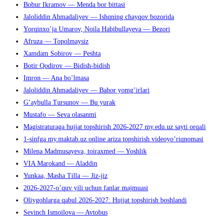
Bobur Ikramov — Menda bor bittasi
Jaloliddin Ahmadaliyev — Ishqning chayqov bozorida
Yorqinxo’ja Umarov, Noila Habibullayeva — Bezori
Afruza — Topolmaysiz
Xamdam Sobirov — Peshta
Botir Qodirov — Bidish-bidish
Imron — Ana bo’lmasa
Jaloliddin Ahmadaliyev — Bahor yomg’irlari
G’aybulla Tursunov — Bu yurak
Mustafo — Seva olasanmi
Magistraturaga hujjat topshirish 2026-2027 my.edu.uz sayti orqali
1-sinfga my.maktab.uz online ariza topshirish videoyo’riqnomasi
Milena Madmusayeva, toiraxmed — Yoshlik
VIA Marokand — Aladdin
Yunkaa, Masha Tilla — Jiz-jiz
2026-2027-o’quv yili uchun fanlar majmuasi
Oliygohlarga qabul 2026-2027: Hujjat topshirish boshlandi
Sevinch Ismoilova — Avtobus