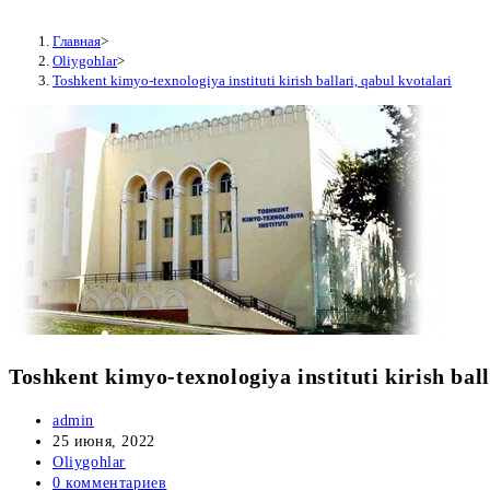
Главная
>
Oliygohlar
>
Toshkent kimyo-texnologiya instituti kirish ballari, qabul kvotalari
Toshkent kimyo-texnologiya instituti kirish ball
Автор
admin
записи:
Запись
25 июня, 2022
опубликована:
Рубрика
Oliygohlar
записи:
Комментарии
0 комментариев