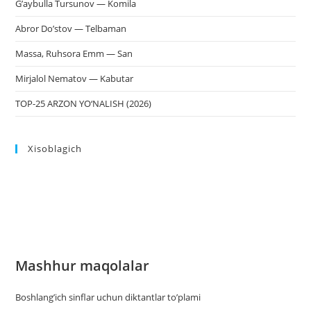
G’aybulla Tursunov — Komila
Abror Do’stov — Telbaman
Massa, Ruhsora Emm — San
Mirjalol Nematov — Kabutar
TOP-25 ARZON YO‘NALISH (2026)
Xisoblagich
Mashhur maqolalar
Boshlang’ich sinflar uchun diktantlar to’plami