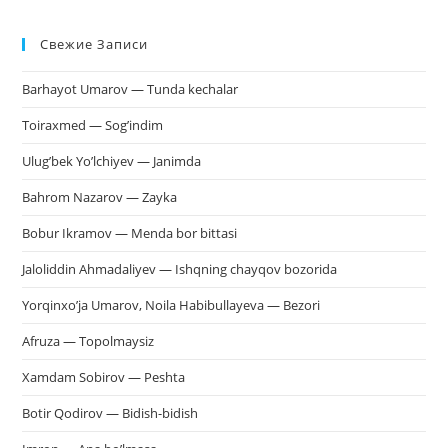
Esc
Свежие Записи
чт
за
Barhayot Umarov — Tunda kechalar
па
пои
Toiraxmed — Sog’indim
Ulug’bek Yo’lchiyev — Janimda
Bahrom Nazarov — Zayka
Bobur Ikramov — Menda bor bittasi
Jaloliddin Ahmadaliyev — Ishqning chayqov bozorida
Yorqinxo’ja Umarov, Noila Habibullayeva — Bezori
Afruza — Topolmaysiz
Xamdam Sobirov — Peshta
Botir Qodirov — Bidish-bidish