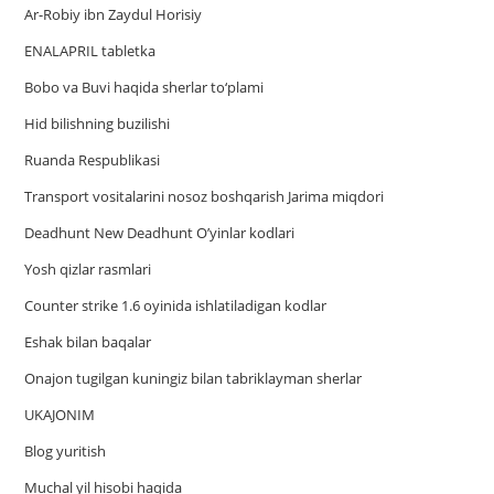
Ar-Robiy ibn Zaydul Horisiy
ENALAPRIL tabletka
Bobo va Buvi haqida sherlar to‘plami
Hid bilishning buzilishi
Ruanda Respublikasi
Trаnsport vositаlаrini nosoz boshqаrish Jаrimа miqdori
Deadhunt New Deadhunt O’yinlar kodlari
Yosh qizlar rasmlari
Counter strike 1.6 oyinida ishlatiladigan kodlar
Eshak bilan baqalar
Onajon tugilgan kuningiz bilan tabriklayman sherlar
UKAJONIM
Blog yuritish
Muchal yil hisobi haqida