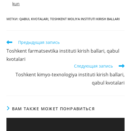
kun
МЕТКИ
:
QABUL KVOTALARI
,
TOSHKENT MOLIYA INSTITUTI KIRISH BALLARI
Читать
Предыдущая запись
далее
Toshkent farmatsevtika instituti kirish ballari, qabul
статьи
kvotalari
Следующая запись
Toshkent kimyo-texnologiya instituti kirish ballari,
qabul kvotalari
ВАМ ТАКЖЕ МОЖЕТ ПОНРАВИТЬСЯ