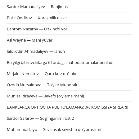
Sardor Mamadaliyev — Ranjimas
Botir Qodirov — Xorazmlik qizlar
Bahrom Nazarov — O’tkinchi yor
Asl Wayne — Mani yuvar
Jaloliddin Ahmadaliyev — Janon
Bu yilgi bitiruvchilarga 6 turdagi shahodatnomalar beriladi
Mirjalol Nematov — Qaro ko’z qo’shiq
Ozoda Nursaidova — To’ylar Muborak
Munisa Rizayeva — Bevafo (o’ylama mani)
BANKLARGA ORTIQCHA PUL TO‘LAMANG: 0% KOMISSIYA SIRLARI!
Sardor Safarov — Sog’inganim rost 2
Muhammadziyo — Sevishsak sevishib qo’yorasizmi