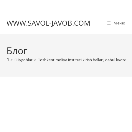
Перейти
к
содержимому
WWW.SAVOL-JAVOB.COM
Меню
Блог
>
Oliygohlar
>
Toshkent moliya instituti kirish ballari, qabul kvotalari