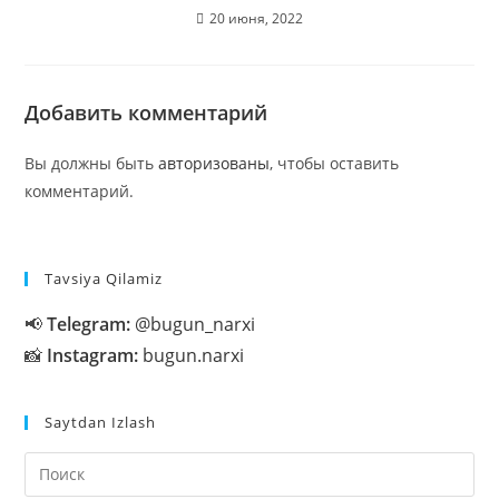
20 июня, 2022
Добавить комментарий
Вы должны быть
авторизованы
, чтобы оставить
комментарий.
Tavsiya Qilamiz
📢
Telegram:
@bugun_narxi
📸
Instagram:
bugun.narxi
Saytdan Izlash
На
кл