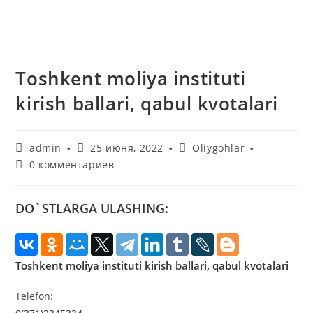
Toshkent moliya instituti
kirish ballari, qabul kvotalari
Автор
Запись
Рубрика
admin
25 июня, 2022
Oliygohlar
записи:
опубликована:
записи:
Комментарии
0 комментариев
к
записи:
DO`STLARGA ULASHING:
Toshkent moliya instituti kirish ballari, qabul kvotalari
Telefon: