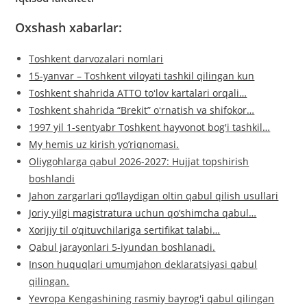
Oxshash xabarlar:
Toshkent darvozalari nomlari
15-yanvar – Toshkent viloyati tashkil qilingan kun
Toshkent shahrida ATTO toʻlov kartalari orqali…
Toshkent shahrida “Brekit” oʻrnatish va shifokor…
1997 yil 1-sentyabr Toshkent hayvonot bog'i tashkil…
My hemis uz kirish yo’riqnomasi.
Oliygohlarga qabul 2026-2027: Hujjat topshirish
boshlandi
Jahon zargarlari qo‘llaydigan oltin qabul qilish usullari
Joriy yilgi magistratura uchun qo‘shimcha qabul…
Xorijiy til o’qituvchilariga sertifikat talabi…
Qabul jarayonlari 5-iyundan boshlanadi.
Inson huquqlari umumjahon deklaratsiyasi qabul
qilingan.
Yevropa Kengashining rasmiy bayrog'i qabul qilingan