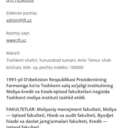
0(371)2345334
Elektron pochta:
admin@tfi.uz
Rasmiy sayt:
www.tfi.uz
Manzil:
Toshkent shahri, Yunusobod tumani, Amir Temur shoh
ko‘chasi, 60A- uy, pochta indeksi: 100000
1991-yil O’zbekiston Respublikasi Prezidentining
Farmoniga ko’ra Toshkent xalq xo’jaligi institutining
Moliya-kredit va hisob-iqtisod fakultetlari negizida
Toshkent moliya instituti tashkil etildi.
FAKULTETLAR
: Moliyaviy menejment fakulteti, Moliya
— Iqtisod fakulteti, Hisob va audit fakulteti, Byudjet
hisobi va davlat jamg’armalari fakulteti, Kredit —
Iqtisod fakulteti