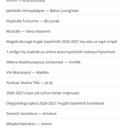
Imron — Ana bo’lmasa
Jaloliddin Ahmadaliyev — Bahor yomg’irlari
G’aybulla Tursunov — Bu yurak
Mustafo — Seva olasanmi
Magistraturaga hujjat topshirish 2026-2027 my.edu.uz sayti orqali
1-sinfga my.maktab.uz online ariza topshirish videoyo’riqnomasi
Milena Madmusayeva, toiraxmed — Yoshlik
VIA Marokand — Aladdin
Yunkaa, Masha Tilla — Jiz-jiz
2026-2027-o’quv yili uchun fanlar majmuasi
Oliygohlarga qabul 2026-2027: Hujjat topshirish boshlandi
Sevinch Ismoilova — Avtobus
Mirjalol Nematov — Anora