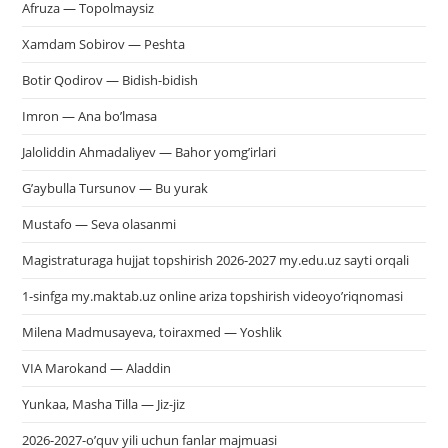
Afruza — Topolmaysiz
Xamdam Sobirov — Peshta
Botir Qodirov — Bidish-bidish
Imron — Ana bo’lmasa
Jaloliddin Ahmadaliyev — Bahor yomg’irlari
G’aybulla Tursunov — Bu yurak
Mustafo — Seva olasanmi
Magistraturaga hujjat topshirish 2026-2027 my.edu.uz sayti orqali
1-sinfga my.maktab.uz online ariza topshirish videoyo’riqnomasi
Milena Madmusayeva, toiraxmed — Yoshlik
VIA Marokand — Aladdin
Yunkaa, Masha Tilla — Jiz-jiz
2026-2027-o’quv yili uchun fanlar majmuasi