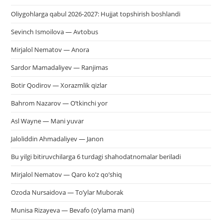
Oliygohlarga qabul 2026-2027: Hujjat topshirish boshlandi
Sevinch Ismoilova — Avtobus
Mirjalol Nematov — Anora
Sardor Mamadaliyev — Ranjimas
Botir Qodirov — Xorazmlik qizlar
Bahrom Nazarov — O’tkinchi yor
Asl Wayne — Mani yuvar
Jaloliddin Ahmadaliyev — Janon
Bu yilgi bitiruvchilarga 6 turdagi shahodatnomalar beriladi
Mirjalol Nematov — Qaro ko’z qo’shiq
Ozoda Nursaidova — To’ylar Muborak
Munisa Rizayeva — Bevafo (o’ylama mani)