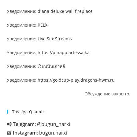
Уведомление:
diana deluxe wall fireplace
Уведомление:
RELX
Уведомление:
Live Sex Streams
Уведомление:
https://pinapp.artessa.kz
Уведомление:
เว็บพนันเกาหลี
Уведомление:
https://goldcup-play.dragons-hwm.ru
Обсуждение закрыто.
Tavsiya Qilamiz
📢
Telegram:
@bugun_narxi
📸
Instagram:
bugun.narxi