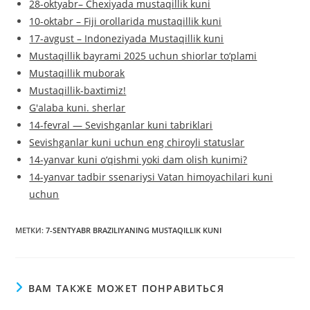
28-oktyabr– Chexiyada mustaqillik kuni
10-oktabr – Fiji orollarida mustaqillik kuni
17-avgust – Indoneziyada Mustaqillik kuni
Mustaqillik bayrami 2025 uchun shiorlar to‘plami
Mustaqillik muborak
Mustaqillik-baxtimiz!
G'alaba kuni. sherlar
14-fevral — Sevishganlar kuni tabriklari
Sevishganlar kuni uchun eng chiroyli statuslar
14-yanvar kuni o‘qishmi yoki dam olish kunimi?
14-yanvar tadbir ssenariysi Vatan himoyachilari kuni
uchun
МЕТКИ
:
7-SENTYABR BRAZILIYANING MUSTAQILLIK KUNI
ВАМ ТАКЖЕ МОЖЕТ ПОНРАВИТЬСЯ