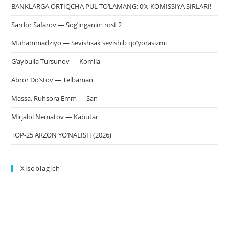
BANKLARGA ORTIQCHA PUL TO‘LAMANG: 0% KOMISSIYA SIRLARI!
Sardor Safarov — Sog’inganim rost 2
Muhammadziyo — Sevishsak sevishib qo’yorasizmi
G’aybulla Tursunov — Komila
Abror Do’stov — Telbaman
Massa, Ruhsora Emm — San
Mirjalol Nematov — Kabutar
TOP-25 ARZON YO‘NALISH (2026)
Xisoblagich