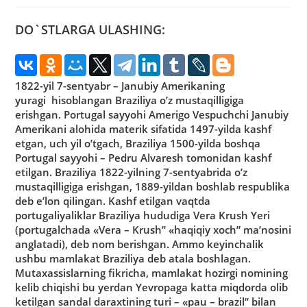
DO`STLARGA ULASHING:
1822-yil 7-sentyabr – Janubiy Amerikaning
yuragi hisoblangan Braziliya o’z mustaqilligiga
erishgan. Portugal sayyohi Amerigo Vespuchchi Janubiy
Amerikani alohida materik sifatida 1497-yilda kashf
etgan, uch yil o’tgach, Braziliya 1500-yilda boshqa
Portugal sayyohi – Pedru Alvaresh tomonidan kashf
etilgan. Braziliya 1822-yilning 7-sentyabrida o’z
mustaqilligiga erishgan, 1889-yildan boshlab respublika
deb e’lon qilingan. Kashf etilgan vaqtda
portugaliyaliklar Braziliya hududiga Vera Krush Yeri
(portugalchada «Vera – Krush” «haqiqiy xoch” ma’nosini
anglatadi), deb nom berishgan. Ammo keyinchalik
ushbu mamlakat Braziliya deb atala boshlagan.
Mutaxassislarning fikricha, mamlakat hozirgi nomining
kelib chiqishi bu yerdan Yevropaga katta miqdorda olib
ketilgan sandal daraxtining turi – «pau – brazil” bilan