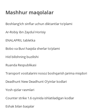
Mashhur maqolalar
Boshlang’ich sinflar uchun diktantlar to’plami
Ar-Robiy ibn Zaydul Horisiy
ENALAPRIL tabletka
Bobo va Buvi haqida sherlar to‘plami
Hid bilishning buzilishi
Ruanda Respublikasi
Trаnsport vositаlаrini nosoz boshqаrish Jаrimа miqdori
Deadhunt New Deadhunt O’yinlar kodlari
Yosh qizlar rasmlari
Counter strike 1.6 oyinida ishlatiladigan kodlar
Eshak bilan baqalar