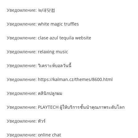
Уведомление:
늑대닷컴
Уведомление:
white magic truffles
Уведомление:
clase azul tequila website​
Уведомление:
relaxing music
Уведомление:
วิเคราะห์บอลวันนี้
Уведомление:
https://kalman.cz/themes/8600.html
Уведомление:
คลินิกปลูกผม
Уведомление:
PLAYTECH ผู้ให้บริการชั้นนำคุณภาพระดับโลก
Уведомление:
ทัวร์
Уведомление:
online chat