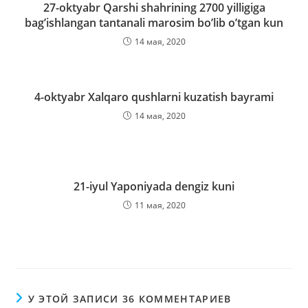
27-oktyabr Qarshi shahrining 2700 yilligiga
bag’ishlangan tantanali marosim bo’lib o’tgan kun
14 мая, 2020
4-oktyabr Xalqaro qushlarni kuzatish bayrami
14 мая, 2020
21-iyul Yaponiyada dengiz kuni
11 мая, 2020
У ЭТОЙ ЗАПИСИ 36 КОММЕНТАРИЕВ