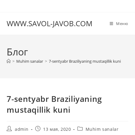
Перейти
к
содержимому
WWW.SAVOL-JAVOB.COM
Меню
Блог
>
Muhim sanalar
>
7-sentyabr Braziliyaning mustaqillik kuni
7-sentyabr Braziliyaning
mustaqillik kuni
Автор
Запись
Рубрика
admin
13 мая, 2020
Muhim sanalar
записи:
опубликована:
записи: