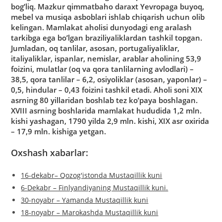
bog’liq. Mazkur qimmatbaho daraxt Yevropaga buyoq,
mebel va musiqa asboblari ishlab chiqarish uchun olib
kelingan. Mamlakat aholisi dunyodagi eng aralash
tarkibga ega bo’lgan braziliyaliklardan tashkil topgan.
Jumladan, oq tanlilar, asosan, portugaliyaliklar,
italiyaliklar, ispanlar, nemislar, arablar aholining 53,9
foizini, mulatlar (oq va qora tanlilarning avlodlari) –
38,5, qora tanlilar – 6,2, osiyoliklar (asosan, yaponlar) –
0,5, hindular – 0,43 foizini tashkil etadi. Aholi soni XIX
asrning 80 yillaridan boshlab tez ko’paya boshlagan.
XVIII asrning boshlarida mamlakat hududida 1,2 mln.
kishi yashagan, 1790 yilda 2,9 mln. kishi, XIX asr oxirida
– 17,9 mln. kishiga yetgan.
Oxshash xabarlar:
16-dekabr– Qozog'istonda Mustaqillik kuni
6-Dekabr – Finlyandiyaning Mustaqillik kuni.
30-noyabr – Yamanda Mustaqillik kuni
18-noyabr – Marokashda Mustaqillik kuni