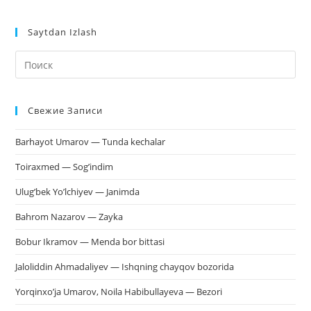
Saytdan Izlash
На
кл
Esc
Свежие Записи
чт
за
Barhayot Umarov — Tunda kechalar
па
пои
Toiraxmed — Sog’indim
Ulug’bek Yo’lchiyev — Janimda
Bahrom Nazarov — Zayka
Bobur Ikramov — Menda bor bittasi
Jaloliddin Ahmadaliyev — Ishqning chayqov bozorida
Yorqinxo’ja Umarov, Noila Habibullayeva — Bezori