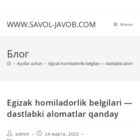
Перейти
к
содержимому
WWW.SAVOL-JAVOB.COM
Меню
Блог
>
Ayollar uchun
>
Egizak homiladorlik belgilari — dastlabki alomatl
Egizak homiladorlik belgilari —
dastlabki alomatlar qanday
Автор
Запись
admin
24 марта, 2020
записи:
опубликована: