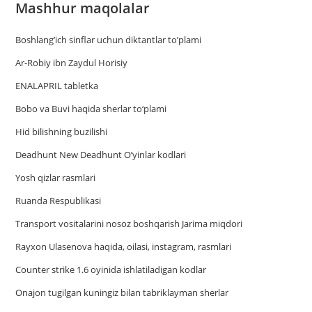
Mashhur maqolalar
Boshlang’ich sinflar uchun diktantlar to’plami
Ar-Robiy ibn Zaydul Horisiy
ENALAPRIL tabletka
Bobo va Buvi haqida sherlar to‘plami
Hid bilishning buzilishi
Deadhunt New Deadhunt O’yinlar kodlari
Yosh qizlar rasmlari
Ruanda Respublikasi
Trаnsport vositаlаrini nosoz boshqаrish Jаrimа miqdori
Rayxon Ulasenova haqida, oilasi, instagram, rasmlari
Counter strike 1.6 oyinida ishlatiladigan kodlar
Onajon tugilgan kuningiz bilan tabriklayman sherlar