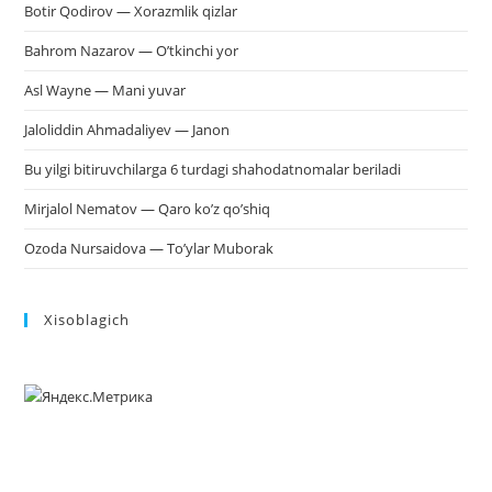
Botir Qodirov — Xorazmlik qizlar
Bahrom Nazarov — O’tkinchi yor
Asl Wayne — Mani yuvar
Jaloliddin Ahmadaliyev — Janon
Bu yilgi bitiruvchilarga 6 turdagi shahodatnomalar beriladi
Mirjalol Nematov — Qaro ko’z qo’shiq
Ozoda Nursaidova — To’ylar Muborak
Xisoblagich