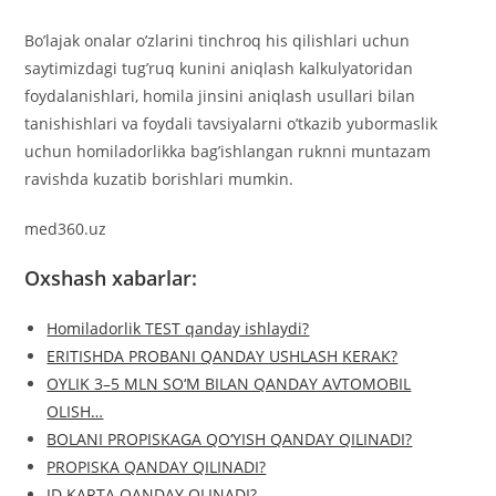
Bo’lajak onalar o’zlarini tinchroq his qilishlari uchun
saytimizdagi tug’ruq kunini aniqlash kalkulyatoridan
foydalanishlari, homila jinsini aniqlash usullari bilan
tanishishlari va foydali tavsiyalarni o’tkazib yubormaslik
uchun homiladorlikka bag’ishlangan ruknni muntazam
ravishda kuzatib borishlari mumkin.
med360.uz
Oxshash xabarlar:
Homiladorlik TEST qanday ishlaydi?
ERITISHDA PROBANI QANDAY USHLASH KERAK?
OYLIK 3–5 MLN SO‘M BILAN QANDAY AVTOMOBIL
OLISH…
BOLANI PROPISKAGA QO‘YISH QANDAY QILINADI?
PROPISKA QANDAY QILINADI?
ID KARTA QANDAY OLINADI?