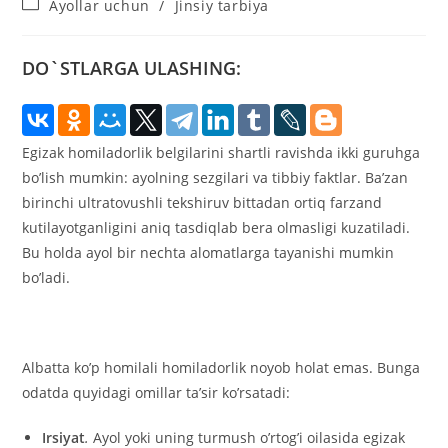
Рубрика
Ayollar uchun
/
Jinsiy tarbiya
записи:
DO`STLARGA ULASHING:
Egizak homiladorlik belgilarini shartli ravishda ikki guruhga
bo’lish mumkin: ayolning sezgilari va tibbiy faktlar. Ba’zan
birinchi ultratovushli tekshiruv bittadan ortiq farzand
kutilayotganligini aniq tasdiqlab bera olmasligi kuzatiladi.
Bu holda ayol bir nechta alomatlarga tayanishi mumkin
bo’ladi.
Albatta ko’p homilali homiladorlik noyob holat emas. Bunga
odatda quyidagi omillar ta’sir ko’rsatadi:
Irsiyat
.
Ayol yoki uning turmush o’rtog’i oilasida egizak