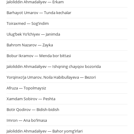
Jaloliddin Ahmadaliyev — Erkam
Barhayot Umarov — Tunda kechalar
Toiraxmed — Sog’indim
Ulug’bek Yo’lchiyev — Janimda
Bahrom Nazarov — Zayka
Bobur Ikramov — Menda bor bittasi
Jaloliddin Ahmadaliyev — Ishqning chayqov bozorida
Yorqinxo’ja Umarov, Noila Habibullayeva — Bezori
Afruza — Topolmaysiz
Xamdam Sobirov — Peshta
Botir Qodirov — Bidish-bidish
Imron — Ana bo’lmasa
Jaloliddin Ahmadaliyev — Bahor yomg’irlari