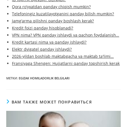
Qora ro‘yxatdan qanday chiqish mumkin?
Telefoningiz kuzatilayotganini qanday bilish mumkin?
Jamg‘arma qilishni qanday boshlash kerak?
Kredit foizi qanday hisoblanadi?
VPN nima? VPN qanday ishlaydi va qachon foydalanish…
Kredit kartasi nima va qanday ishlaydi?
Elektr dvigatel qanday ishlaydi?
2026-yildan boshlab maktabgacha va maktab ta'limi…
Fransiyaga Shengen: Hujjatlarni qanday topshirish kerak
МЕТКИ
:
EGIZAK HOMILADORLIK BELGILARI
ВАМ ТАКЖЕ МОЖЕТ ПОНРАВИТЬСЯ