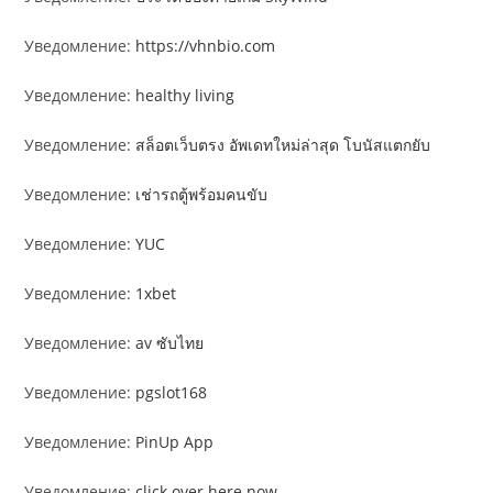
Уведомление:
https://vhnbio.com
Уведомление:
healthy living
Уведомление:
สล็อตเว็บตรง อัพเดทใหม่ล่าสุด โบนัสแตกยับ
Уведомление:
เช่ารถตู้พร้อมคนขับ
Уведомление:
YUC
Уведомление:
1xbet
Уведомление:
av ซับไทย
Уведомление:
pgslot168
Уведомление:
PinUp App
Уведомление:
click over here now