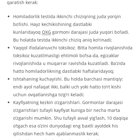
qaratish kerak:
Homiladorlik testida ikkinchi chiziqning juda yorqin
bo’lishi. Hayz kechikishining dastlabki
kunlaridayoq
OXG
gormoni darajasi juda yuqori bo’ladi.
Bu holatda testda ikkinchi chiziq aniq ko’rinadi;
Yaqqol ifodalanuvchi toksikoz. Bitta homila rivojlanishida
toksikoz kuzatilmasligi ehtimoli bo’lsa-da, egizaklar
rivojlanishida u muqarrar ravishda kuzatiladi. Ba’zida
hatto homiladorlikning dastlabki haftalaridayoq;
Ishtahaning kuchayishi. Bu holda barchasi mantiqiy:
endi ayol nafaqat ikki, balki uch yoki hatto to’rt kishi
uchun ovqatlanishga to’g’ri keladi;
Kayfiyatning kezkin o’zgarishlari. Gormonlar darajasi
o’zgarishlari tufayli kayfiyat kuniga bir necha marta
o’zgarishi mumkin. Shu tufayli avval yig’lash, 10 daqiqa
o’tgach esa o’zini dunyodagi eng baxtli ayoldek his
qilishdan hech ham ajablanmaslik kerak;