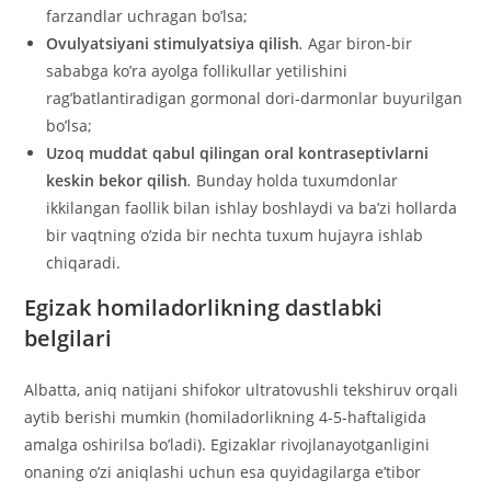
farzandlar uchragan bo’lsa;
Ovulyatsiyani stimulyatsiya qilish
.
Agar biron-bir
sababga ko’ra ayolga follikullar yetilishini
rag’batlantiradigan gormonal dori-darmonlar buyurilgan
bo’lsa;
Uzoq muddat qabul qilingan oral kontraseptivlarni
keskin bekor qilish
.
Bunday holda tuxumdonlar
ikkilangan faollik bilan ishlay boshlaydi va ba’zi hollarda
bir vaqtning o’zida bir nechta tuxum hujayra ishlab
chiqaradi.
Egizak homiladorlikning dastlabki
belgilari
Albatta, aniq natijani shifokor ultratovushli tekshiruv orqali
aytib berishi mumkin (homiladorlikning 4-5-haftaligida
amalga oshirilsa bo’ladi). Egizaklar rivojlanayotganligini
onaning o’zi aniqlashi uchun esa quyidagilarga e’tibor