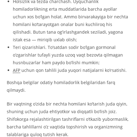
Holsizlik va tezda charchash. Uyquchanlik
homiladorlikning erta muddatlarida barcha ayollar
uchun xos bo’lgan holat. Ammo birvarakayiga bir nechta
homilani ko’tarayotgan onalar buni kuchliroq his
qilishadi. Butun tana og’irlashgandek seziladi, yagona
istak esa — miriqib uxlab olish;
Teri qizarishlari. To’satdan sodir bo’lgan gormonal
o’zgarishlar tufayli yuzda uzoq vaqt bezovta qilmagan
husnbuzarlar ham paydo bo’lishi mumkin;
AFP
uchun qon tahlili juda yuqori natijalarni ko’rsatishi.
Boshqa belgilar odatiy homiladorlik belgilaridan farq
qilmaydi.
Bir vaqtning o’zida bir nechta homilani ko’tarish juda qiyin,
shuning uchun juda ehtiyotkor va diqqatli bo’lish joiz.
Shifokorga rejalashtirilgan tashriflarni o’tkazib yubormaslik,
barcha tahlillarni o’z vaqtida topshirish va organizmning
talablariga quloq tutish kerak.