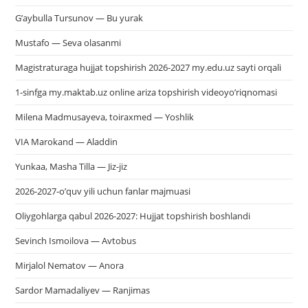
G’aybulla Tursunov — Bu yurak
Mustafo — Seva olasanmi
Magistraturaga hujjat topshirish 2026-2027 my.edu.uz sayti orqali
1-sinfga my.maktab.uz online ariza topshirish videoyo’riqnomasi
Milena Madmusayeva, toiraxmed — Yoshlik
VIA Marokand — Aladdin
Yunkaa, Masha Tilla — Jiz-jiz
2026-2027-o’quv yili uchun fanlar majmuasi
Oliygohlarga qabul 2026-2027: Hujjat topshirish boshlandi
Sevinch Ismoilova — Avtobus
Mirjalol Nematov — Anora
Sardor Mamadaliyev — Ranjimas