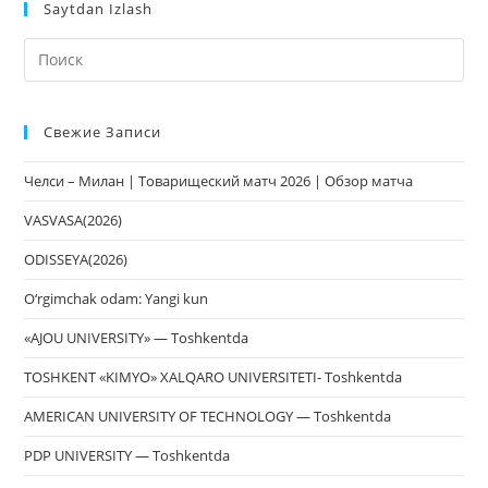
Saytdan Izlash
На
кл
Esc
Свежие Записи
чт
за
Челси – Милан | Товарищеский матч 2026 | Обзор матча
па
пои
VASVASA(2026)
ODISSEYA(2026)
O‘rgimchak odam: Yangi kun
«AJOU UNIVERSITY» — Toshkentda
TOSHKENT «KIMYO» XALQARO UNIVERSITETI- Toshkentda
AMERICAN UNIVERSITY OF TECHNOLOGY — Toshkentda
PDP UNIVERSITY — Toshkentda