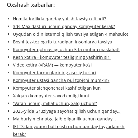
Oxshash xabarlar:
Homiladorlikda qanday yotish tavsiya etiladi?
3ds Max dasturi uchun qanday kompyuter kerak?
Uyqudan oldin iste’mol qilish tavsiya etilgan 4 mahsulot
Boshi tez-tez og‘rib turadigan insonlarga tavsiya
Kompyuter qotmasligi uchun 5 ta muhim maslahat!
Kesh xotira - kompyuter tezligining yashirin siri
Video xotira (VRAM) — kompyuter ko‘zi
Kompyuter tarmoqlarining asosiy turlari
Kompyuter ustasi qancha pul topishi mumkin?
Kompyuter sichqonchasi kashf etilgan kun
Xalqaro kompyuter savodxonligi kuni
“Vatan uchun, millat uchun, xalq uchun!”
2025-yilda Gruziyaga sayohat qilish uchun qanday…
Majburiy mehnatga jalb qilganlik uchun qanday…
IELTS’dan yuqori ball olish uchun qanday tayyorlanish
kerak?