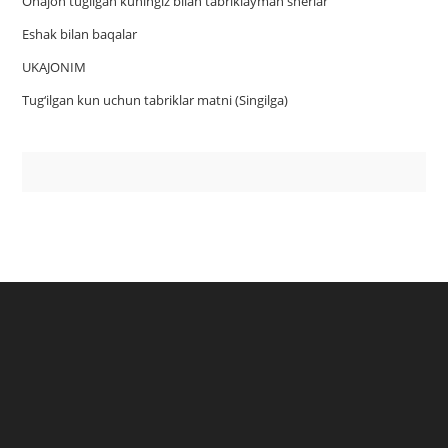
Onajon tugilgan kuningiz bilan tabriklayman sherlar
Eshak bilan baqalar
UKAJONIM
Tug‘ilgan kun uchun tabriklar matni (Singilga)