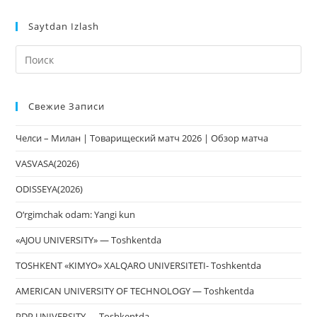
Saytdan Izlash
На
кл
Esc
Свежие Записи
чт
за
Челси – Милан | Товарищеский матч 2026 | Обзор матча
па
пои
VASVASA(2026)
ODISSEYA(2026)
O‘rgimchak odam: Yangi kun
«AJOU UNIVERSITY» — Toshkentda
TOSHKENT «KIMYO» XALQARO UNIVERSITETI- Toshkentda
AMERICAN UNIVERSITY OF TECHNOLOGY — Toshkentda
PDP UNIVERSITY — Toshkentda