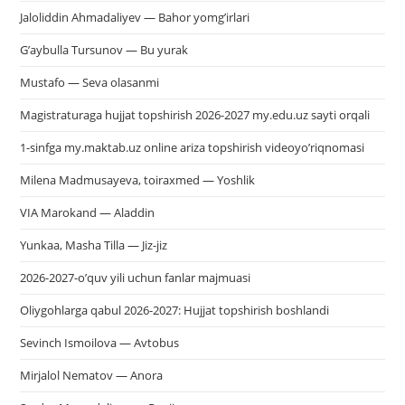
Jaloliddin Ahmadaliyev — Bahor yomg’irlari
G’aybulla Tursunov — Bu yurak
Mustafo — Seva olasanmi
Magistraturaga hujjat topshirish 2026-2027 my.edu.uz sayti orqali
1-sinfga my.maktab.uz online ariza topshirish videoyo’riqnomasi
Milena Madmusayeva, toiraxmed — Yoshlik
VIA Marokand — Aladdin
Yunkaa, Masha Tilla — Jiz-jiz
2026-2027-o’quv yili uchun fanlar majmuasi
Oliygohlarga qabul 2026-2027: Hujjat topshirish boshlandi
Sevinch Ismoilova — Avtobus
Mirjalol Nematov — Anora