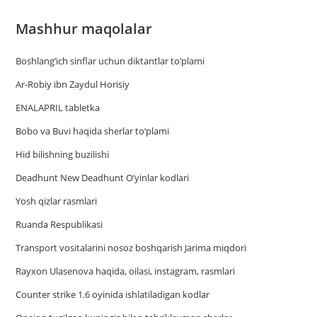
Mashhur maqolalar
Boshlang’ich sinflar uchun diktantlar to’plami
Ar-Robiy ibn Zaydul Horisiy
ENALAPRIL tabletka
Bobo va Buvi haqida sherlar to‘plami
Hid bilishning buzilishi
Deadhunt New Deadhunt O’yinlar kodlari
Yosh qizlar rasmlari
Ruanda Respublikasi
Trаnsport vositаlаrini nosoz boshqаrish Jаrimа miqdori
Rayxon Ulasenova haqida, oilasi, instagram, rasmlari
Counter strike 1.6 oyinida ishlatiladigan kodlar