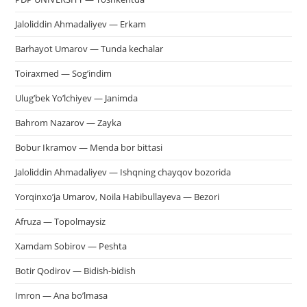
Jaloliddin Ahmadaliyev — Erkam
Barhayot Umarov — Tunda kechalar
Toiraxmed — Sog’indim
Ulug’bek Yo’lchiyev — Janimda
Bahrom Nazarov — Zayka
Bobur Ikramov — Menda bor bittasi
Jaloliddin Ahmadaliyev — Ishqning chayqov bozorida
Yorqinxo’ja Umarov, Noila Habibullayeva — Bezori
Afruza — Topolmaysiz
Xamdam Sobirov — Peshta
Botir Qodirov — Bidish-bidish
Imron — Ana bo’lmasa