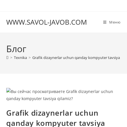
Перейти
к
содержимому
WWW.SAVOL-JAVOB.COM
Меню
Блог
>
Texnika
>
Grafik dizaynerlar uchun qanday kompyuter tavsiya qil
Grafik dizaynerlar uchun
qanday kompyuter tavsiya