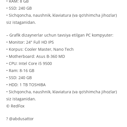
• RAM: 8 GB
• SSD: 240 GB
• Sichqoncha, naushnik, klaviatura (va qo’shimcha jihozlar)
siz istaganidan.
– Grafik dizaynerlar uchun tavsiya etilgan PC kompyuter:
• Monitor: 24″ Full HD IPS
• Korpus: Cooler Master, Nano Tech
• Motherboard: Asus B-360 MD
• CPU: Intel Core i5 9500
• Ram: 8-16 GB
• SSD: 240 GB
• HDD: 1 TB TOSHIBA
• Sichqoncha, naushnik, klaviatura (va qo’shimcha jihozlar)
siz istaganidan.
© RedFox
? @abdusattor