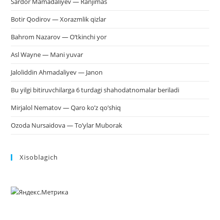
Sardor Mamadaliyev — Ranjimas
Botir Qodirov — Xorazmlik qizlar
Bahrom Nazarov — O’tkinchi yor
Asl Wayne — Mani yuvar
Jaloliddin Ahmadaliyev — Janon
Bu yilgi bitiruvchilarga 6 turdagi shahodatnomalar beriladi
Mirjalol Nematov — Qaro ko’z qo’shiq
Ozoda Nursaidova — To’ylar Muborak
Xisoblagich