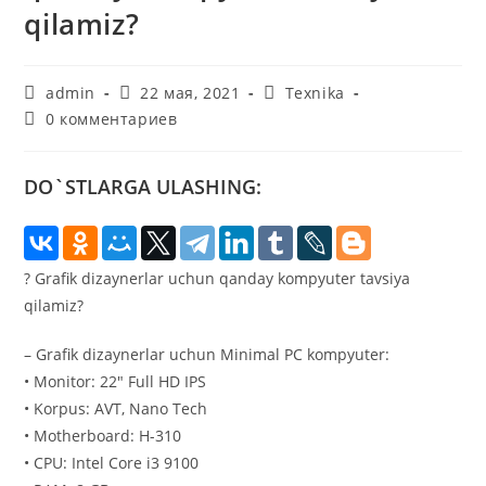
qilamiz?
Автор
Запись
Рубрика
admin
22 мая, 2021
Texnika
записи:
опубликована:
записи:
Комментарии
0 комментариев
к
записи:
DO`STLARGA ULASHING:
? Grafik dizaynerlar uchun qanday kompyuter tavsiya
qilamiz?
– Grafik dizaynerlar uchun Minimal PC kompyuter:
• Monitor: 22″ Full HD IPS
• Korpus: AVT, Nano Tech
• Motherboard: H-310
• CPU: Intel Core i3 9100