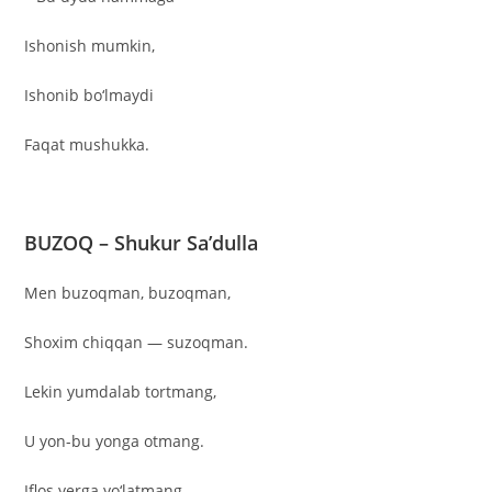
Ishonish mumkin,
Ishonib bo‘lmaydi
Faqat mushukka.
BUZOQ – Shukur Sa’dulla
Men buzoqman, buzoqman,
Shoxim chiqqan — suzoqman.
Lekin yumdalab tortmang,
U yon-bu yonga otmang.
Iflos yerga yo‘latmang,