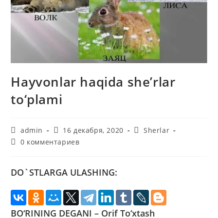
Hayvonlar haqida she’rlar
to‘plami
Автор
Запись
Рубрика
admin
16 декабря, 2020
Sherlar
записи:
опубликована:
записи:
Комментарии
0 комментариев
к
записи:
DO`STLARGA ULASHING:
BO‘RINING DEGANI – Orif To‘xtash