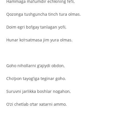
Hammaga ma’lumdir echkining fe’li,
Qozonga tushguncha tinch tura olmas.
Doim egri bo‘lgay tanlagan yo‘li,
Hunar ko‘rsatmasa jim yura olmas.
Goho nihollarni g‘ajiydi obdon,
Cho‘pon tayog‘iga teginar goho.
Suruvni jarlikka boshlar nogahon,
O’zi chetlab o‘tar xatarni ammo.