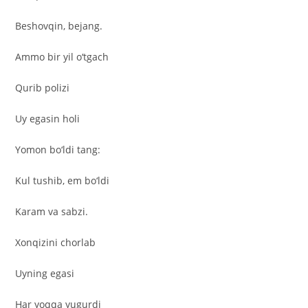
Beshovqin, bejang.
Ammo bir yil o‘tgach
Qurib polizi
Uy egasin holi
Yomon bo‘ldi tang:
Kul tushib, em bo‘ldi
Karam va sabzi.
Xonqizini chorlab
Uyning egasi
Har yoqqa yugurdi