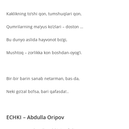
Kaklikning to’shi qon, tumshuqlari qon,
Qumrilarning ma’yus ko’zlari – doston …
Bu dunyo aslida hayvonot bo’gi,
Mushtoq – zorlikka kon boshdan-oyog’i.
Bir-bir barin sanab netarman, bas-da,
Neki go’zal bo’lsa, bari qafasda!..
ECHKI – Abdulla Oripov