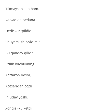
Tikmaysan sen ham.
Va-vaqlab bedana
Dedi: – Pitpildiq!
Shuyam ish bo‘ldimi?
Bu qanday qiliq?
Ezilib kuchukning
Kattakon boshi,
Ko‘zlaridan oqdi
Injuday yoshi.
Xonqizi-ku ketdi