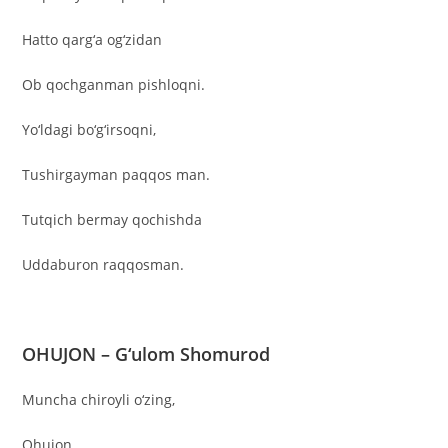
Hatto qarg‘a og‘zidan
Ob qochganman pishloqni.
Yo‘ldagi bo‘g‘irsoqni,
Tushirgayman paqqos man.
Tutqich bermay qochishda
Uddaburon raqqosman.
OHUJON – G‘ulom Shomurod
Muncha chiroyli o‘zing,
Ohujon.