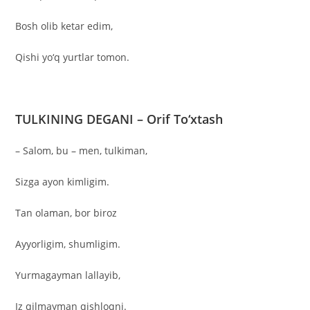
Bosh olib ketar edim,
Qishi yo‘q yurtlar tomon.
TULKINING DEGANI – Orif To‘xtash
– Salom, bu – men, tulkiman,
Sizga ayon kimligim.
Tan olaman, bor biroz
Ayyorligim, shumligim.
Yurmagayman lallayib,
Iz qilmayman qishloqni.