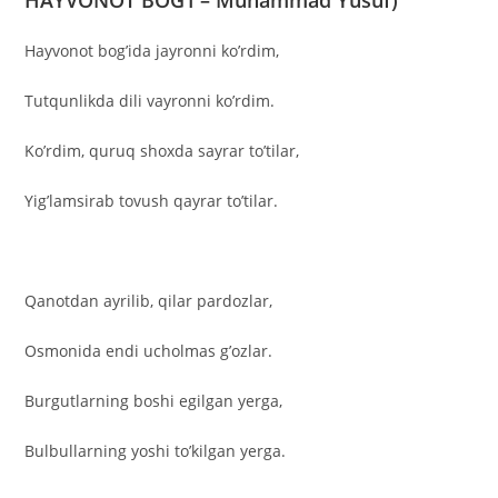
HAYVONOT BOG’I – Muhammad Yusuf)
Hayvonot bog’ida jayronni ko’rdim,
Tutqunlikda dili vayronni ko’rdim.
Ko’rdim, quruq shoxda sayrar to’tilar,
Yig’lamsirab tovush qayrar to’tilar.
Qanotdan ayrilib, qilar pardozlar,
Osmonida endi ucholmas g’ozlar.
Burgutlarning boshi egilgan yerga,
Bulbullarning yoshi to’kilgan yerga.