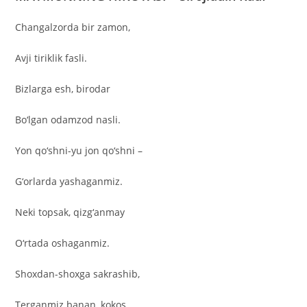
Changalzorda bir zamon,
Avji tiriklik fasli.
Bizlarga esh, birodar
Bo‘lgan odamzod nasli.
Yon qo‘shni-yu jon qo‘shni –
G‘orlarda yashaganmiz.
Neki topsak, qizg‘anmay
O‘rtada oshaganmiz.
Shoxdan-shoxga sakrashib,
Terganmiz banan, kokos.