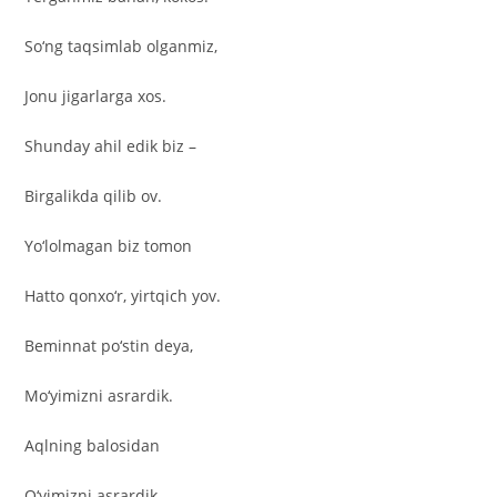
So‘ng taqsimlab olganmiz,
Jonu jigarlarga xos.
Shunday ahil edik biz –
Birgalikda qilib ov.
Yo‘lolmagan biz tomon
Hatto qonxo‘r, yirtqich yov.
Beminnat po‘stin deya,
Mo‘yimizni asrardik.
Aqlning balosidan
O‘yimizni asrardik.