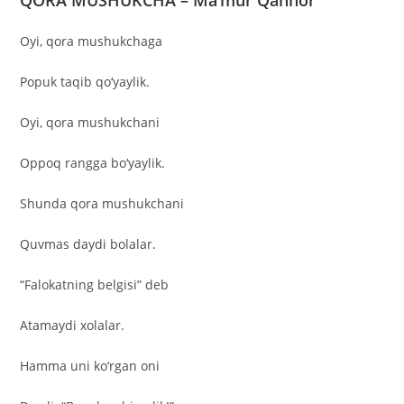
QORA MUSHUKCHA – Ma’mur Qahhor
Oyi, qora mushukchaga
Popuk taqib qo‘yaylik.
Oyi, qora mushukchani
Oppoq rangga bo‘yaylik.
Shunda qora mushukchani
Quvmas daydi bolalar.
“Falokatning belgisi” deb
Atamaydi xolalar.
Hamma uni ko‘rgan oni