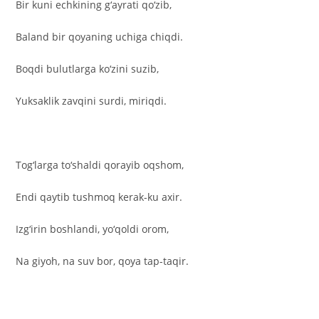
Bir kuni echkining g‘ayrati qo‘zib,
Baland bir qoyaning uchiga chiqdi.
Boqdi bulutlarga ko‘zini suzib,
Yuksaklik zavqini surdi, miriqdi.
Tog‘larga to‘shaldi qorayib oqshom,
Endi qaytib tushmoq kerak-ku axir.
Izg‘irin boshlandi, yo‘qoldi orom,
Na giyoh, na suv bor, qoya tap-taqir.