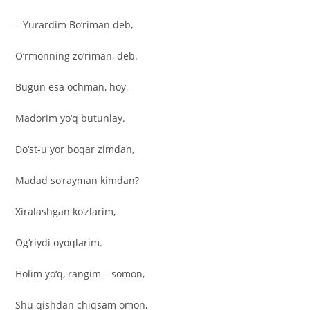
– Yurardim Bo‘riman deb,
O‘rmonning zo‘riman, deb.
Bugun esa ochman, hoy,
Madorim yo‘q butunlay.
Do‘st-u yor boqar zimdan,
Madad so‘rayman kimdan?
Xiralashgan ko‘zlarim,
Og‘riydi oyoqlarim.
Holim yo‘q, rangim – somon,
Shu qishdan chiqsam omon,