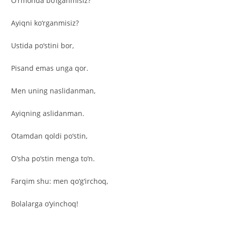
O‘rmonda bo‘lganmisiz?
Ayiqni ko‘rganmisiz?
Ustida po‘stini bor,
Pisand emas unga qor.
Men uning naslidanman,
Ayiqning aslidanman.
Otamdan qoldi po‘stin,
O‘sha po‘stin menga to‘n.
Farqim shu: men qo‘g‘irchoq,
Bolalarga o‘yinchoq!