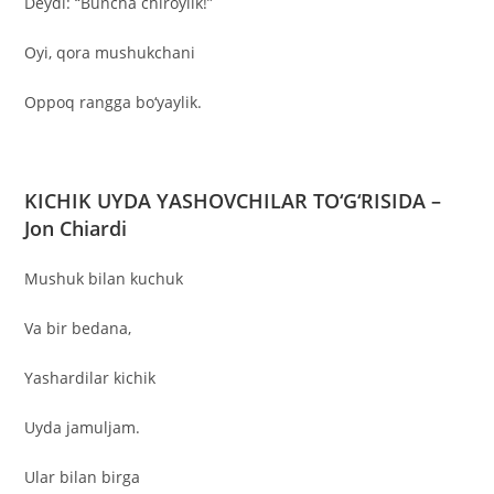
Deydi: “Buncha chiroylik!”
Oyi, qora mushukchani
Oppoq rangga bo‘yaylik.
KICHIK UYDA YASHOVCHILAR TO‘G‘RISIDA –
Jon Chiardi
Mushuk bilan kuchuk
Va bir bedana,
Yashardilar kichik
Uyda jamuljam.
Ular bilan birga