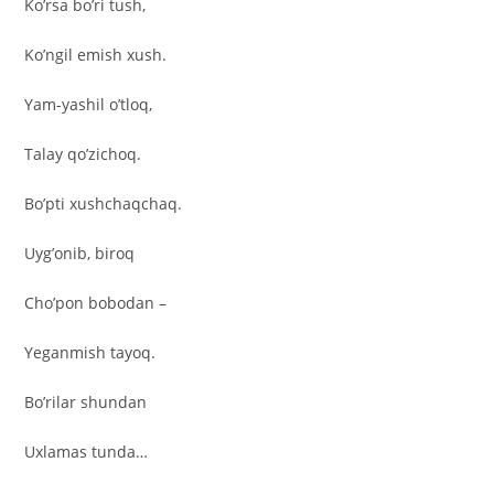
Ko’rsa bo’ri tush,
Ko’ngil emish xush.
Yam-yashil o’tloq,
Talay qo’zichoq.
Bo’pti xushchaqchaq.
Uyg’onib, biroq
Cho’pon bobodan –
Yeganmish tayoq.
Bo’rilar shundan
Uxlamas tunda…