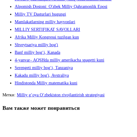
Alpomish Dostoni: O'zbek Milliy Qahramonlik Eposi
Milliy TV Dasturlari bugungi
Mamlakatlarning milliy hayvonlari
MILLIY SERTIFIKAT SAVOLLARI
Afrika Milliy Kongressi tuzilgan kun
Shveytsariya milliy bog'i
Banf milliy bogʻi, Kanada
4-yanvar– AQSHda milliy amerikacha spagetti kuni
Serengeti milliy bogʻi, Tanzaniya
Kakadu milliy bog'i, Avstraliya
Hindistonda Milliy matematika kuni
Метки
:
Milliy g‘oya O‘zbekiston rivojlantirish strategiyasi
Вам также может понравиться