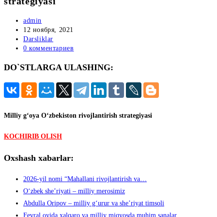
strategiyasi
Автор
admin
записи:
Запись
12 ноября, 2021
опубликована:
Рубрика
Darsliklar
записи:
Комментарии
0 комментариев
к
DO`STLARGA ULASHING:
записи:
Milliy g‘oya O‘zbekiston rivojlantirish strategiyasi
KOCHIRIB OLISH
Oxshash xabarlar:
2026-yil nomi “Mahallani rivojlantirish va…
Oʻzbek sheʼriyati – milliy merosimiz
Abdulla Oripov – milliy gʻurur va she’riyat timsoli
Fevral oyida xalqaro va milliy miqyosda muhim sanalar