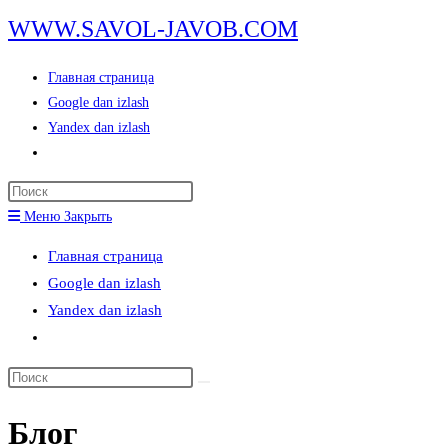
Перейти
WWW.SAVOL-JAVOB.COM
к
содержимому
Главная страница
Google dan izlash
Yandex dan izlash
Переключить
поиск
Нажмите
по
клавишу
Меню
Закрыть
веб-
Escape,
сайту
Главная страница
чтобы
Google dan izlash
закрыть
Yandex dan izlash
панель
Переключить
поиска.
поиск
Поиск
по
на
веб-
Блог
сайте
сайту