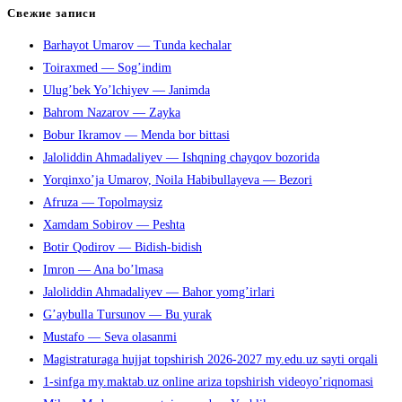
клавишу
Свежие записи
Escape,
Barhayot Umarov — Tunda kechalar
чтобы
Toiraxmed — Sog’indim
закрыть
Ulug’bek Yo’lchiyev — Janimda
панель
Bahrom Nazarov — Zayka
поиска.
Bobur Ikramov — Menda bor bittasi
Jaloliddin Ahmadaliyev — Ishqning chayqov bozorida
Yorqinxo’ja Umarov, Noila Habibullayeva — Bezori
Afruza — Topolmaysiz
Xamdam Sobirov — Peshta
Botir Qodirov — Bidish-bidish
Imron — Ana bo’lmasa
Jaloliddin Ahmadaliyev — Bahor yomg’irlari
G’aybulla Tursunov — Bu yurak
Mustafo — Seva olasanmi
Magistraturaga hujjat topshirish 2026-2027 my.edu.uz sayti orqali
1-sinfga my.maktab.uz online ariza topshirish videoyo’riqnomasi