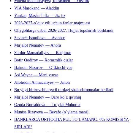
Milena Madmusayeva, toiraxmed — Yoshlik
VIA Marokand — Aladdin
Yunkaa, Masha Tilla — Jiz-jiz
2026-2027-o’quv yili uchun fanlar majmuasi
Oliygohlarga qabul 2026-2027: Hujjat topshirish boshlandi
Sevinch Ismoilova — Avtobus
Mirjalol Nematov — Anora
Sardor Mamadaliyev — Ranjimas
Botir Qodirov — Xorazmlik qizlar
Bahrom Nazarov — O’tkinchi yor
Asl Wayne — Mani yuvar
Jaloliddin Ahmadaliyev — Janon
Bu yilgi bitiruvchilarga 6 turdagi shahodatnomalar beriladi
Mirjalol Nematov — Qaro ko’z qo’shiq
Ozoda Nursaidova — To’ylar Muborak
Munisa Rizayeva — Bevafo (o’ylama mani)
BANKLARGA ORTIQCHA PUL TO‘LAMANG: 0% KOMISSIYA
SIRLARI!