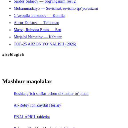
Sardor Safarov — Sog’inganim rost 2
Muhammadziyo — Sevishsak sevishib qo’yorasizmi
G’aybulla Tursunov — Komila
Abror Do’stov — Telbaman
Massa, Ruhsora Emm — San
Mirjalol Nematov — Kabutar
TOP-25 ARZON YO‘NALISH (2026)
xisoblagich
Mashhur maqolalar
Boshlang’ich sinflar uchun diktantlar to’plami
Ar-Robiy ibn Zaydul Horisiy
ENALAPRIL tabletka