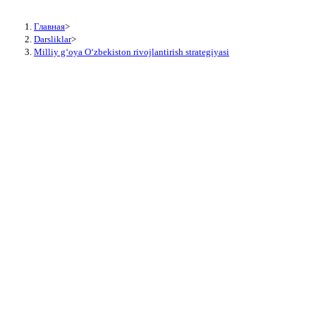
Главная
>
Darsliklar
>
Milliy g‘oya O‘zbekiston rivojlantirish strategiyasi