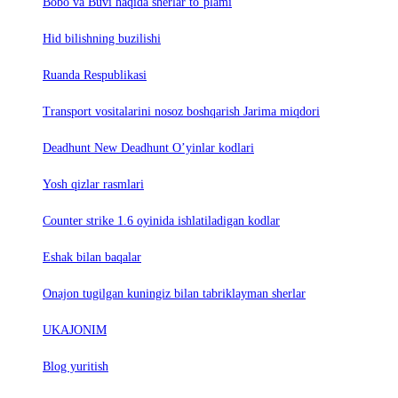
Bobo va Buvi haqida sherlar to‘plami
Hid bilishning buzilishi
Ruanda Respublikasi
Trаnsport vositаlаrini nosoz boshqаrish Jаrimа miqdori
Deadhunt New Deadhunt O’yinlar kodlari
Yosh qizlar rasmlari
Counter strike 1.6 oyinida ishlatiladigan kodlar
Eshak bilan baqalar
Onajon tugilgan kuningiz bilan tabriklayman sherlar
UKAJONIM
Blog yuritish