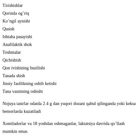
Tirishishlar
Qorinda og’riq
Ko’ngil aynishi
Qusish
Ishtaha pasayishi
Anafilaktik shok
Toshmalar
Qichishish
Qon ivishining buzilishi
Tanada shish
Jinsiy faollikning oshib ketishi
Tana vaznining oshishi
Nojuya tasirlar odatda 2.4 g dan yuqori dozani qabul qilinganda yoki keksa
bemorlarda kuzatiladi
Xomiladorlar va 18 yoshdan oshmaganlar, laktatsiya davrida qo’llash
mumkin emas.