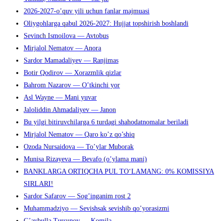
2026-2027-o’quv yili uchun fanlar majmuasi
Oliygohlarga qabul 2026-2027: Hujjat topshirish boshlandi
Sevinch Ismoilova — Avtobus
Mirjalol Nematov — Anora
Sardor Mamadaliyev — Ranjimas
Botir Qodirov — Xorazmlik qizlar
Bahrom Nazarov — O’tkinchi yor
Asl Wayne — Mani yuvar
Jaloliddin Ahmadaliyev — Janon
Bu yilgi bitiruvchilarga 6 turdagi shahodatnomalar beriladi
Mirjalol Nematov — Qaro ko’z qo’shiq
Ozoda Nursaidova — To’ylar Muborak
Munisa Rizayeva — Bevafo (o’ylama mani)
BANKLARGA ORTIQCHA PUL TO‘LAMANG: 0% KOMISSIYA
SIRLARI!
Sardor Safarov — Sog’inganim rost 2
Muhammadziyo — Sevishsak sevishib qo’yorasizmi
G’aybulla Tursunov — Komila