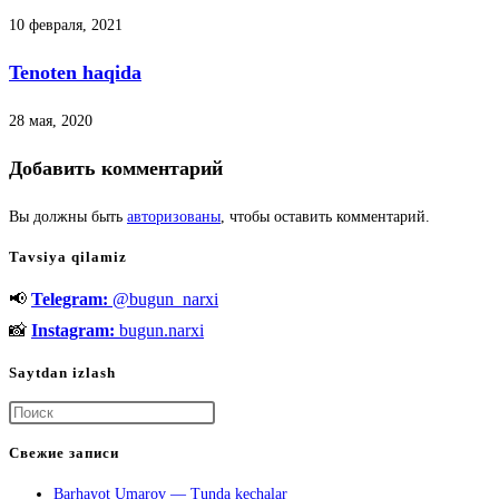
10 февраля, 2021
Tenoten haqida
28 мая, 2020
Добавить комментарий
Вы должны быть
авторизованы
, чтобы оставить комментарий.
Tavsiya qilamiz
📢
Telegram:
@bugun_narxi
📸
Instagram:
bugun.narxi
Saytdan izlash
Нажмите
клавишу
Свежие записи
Escape,
Barhayot Umarov — Tunda kechalar
чтобы