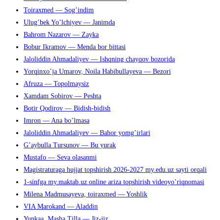
Toiraxmed — Sog’indim
закрыть
Ulug’bek Yo’lchiyev — Janimda
панель
Bahrom Nazarov — Zayka
поиска.
Bobur Ikramov — Menda bor bittasi
Jaloliddin Ahmadaliyev — Ishqning chayqov bozorida
Yorqinxo’ja Umarov, Noila Habibullayeva — Bezori
Afruza — Topolmaysiz
Xamdam Sobirov — Peshta
Botir Qodirov — Bidish-bidish
Imron — Ana bo’lmasa
Jaloliddin Ahmadaliyev — Bahor yomg’irlari
G’aybulla Tursunov — Bu yurak
Mustafo — Seva olasanmi
Magistraturaga hujjat topshirish 2026-2027 my.edu.uz sayti orqali
1-sinfga my.maktab.uz online ariza topshirish videoyo’riqnomasi
Milena Madmusayeva, toiraxmed — Yoshlik
VIA Marokand — Aladdin
Yunkaa, Masha Tilla — Jiz-jiz