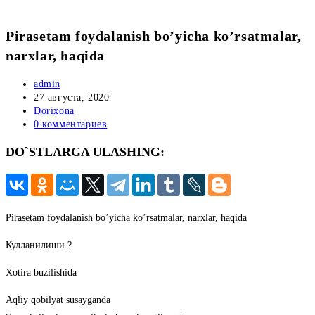
Pirasetam foydalanish bo’yicha ko’rsatmalar,
narxlar, haqida
Автор
admin
записи:
Запись
27 августа, 2020
опубликована:
Рубрика
Dorixona
записи:
Комментарии
0 комментариев
к
DO`STLARGA ULASHING:
записи:
Pirasetam foydalanish bo’yicha ko’rsatmalar, narxlar, haqida
Кулланилиши ?
Xotira buzilishida
Aqliy qobilyat susayganda