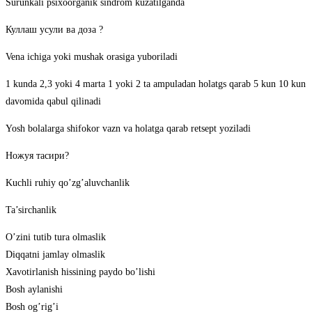
Surunkali psixoorganik sindrom kuzatilganda
Куллаш усули ва доза ?
Vena ichiga yoki mushak orasiga yuboriladi
1 kunda 2,3 yoki 4 marta 1 yoki 2 ta ampuladan holatgs qarab 5 kun 10 kun
davomida qabul qilinadi
Yosh bolalarga shifokor vazn va holatga qarab retsept yoziladi
Ножуя тасири?
Kuchli ruhiy qo’zg’aluvchanlik
Ta’sirchanlik
O’zini tutib tura olmaslik
Diqqatni jamlay olmaslik
Xavotirlanish hissining paydo bo’lishi
Bosh aylanishi
Bosh og’rig’i