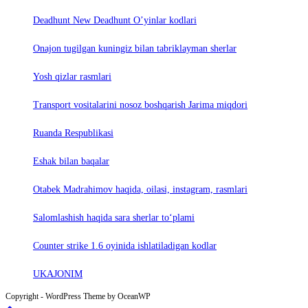
Deadhunt New Deadhunt O’yinlar kodlari
Onajon tugilgan kuningiz bilan tabriklayman sherlar
Yosh qizlar rasmlari
Trаnsport vositаlаrini nosoz boshqаrish Jаrimа miqdori
Ruanda Respublikasi
Eshak bilan baqalar
Otabek Madrahimov haqida, oilasi, instagram, rasmlari
Salomlashish haqida sara sherlar to‘plami
Counter strike 1.6 oyinida ishlatiladigan kodlar
UKAJONIM
Copyright - WordPress Theme by OceanWP