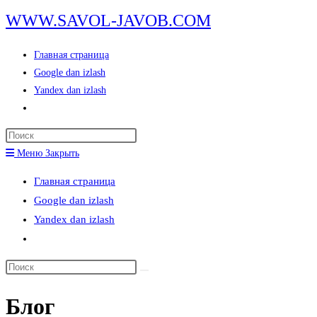
Перейти
WWW.SAVOL-JAVOB.COM
к
содержимому
Главная страница
Google dan izlash
Yandex dan izlash
Переключить
поиск
Нажмите
по
клавишу
Меню
Закрыть
веб-
Escape,
сайту
Главная страница
чтобы
Google dan izlash
закрыть
Yandex dan izlash
панель
Переключить
поиска.
поиск
Поиск
по
на
веб-
Блог
сайте
сайту