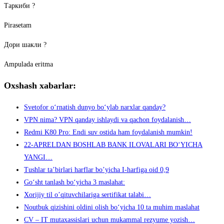
Таркиби ?
Pirasetam
Дори шакли ?
Ampulada eritma
Oxshash xabarlar:
Svetofor oʻrnatish dunyo boʻylab narxlar qanday?
VPN nima? VPN qanday ishlaydi va qachon foydalanish…
Redmi K80 Pro: Endi suv ostida ham foydalanish mumkin!
22-APRELDAN BOSHLAB BANK ILOVALARI BO‘YICHA
YANGI…
Tushlar ta’birlari harflar bo’yicha I-harfiga oid 0,9
Go‘sht tanlash bo‘yicha 3 maslahat:
Xorijiy til o’qituvchilariga sertifikat talabi…
Noutbuk qizishini oldini olish bo‘yicha 10 ta muhim maslahat
CV – IT mutaxassislari uchun mukammal rezyume yozish…