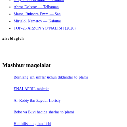
Abror Do’stov — Telbaman
Massa, Ruhsora Emm — San
Mirjalol Nematov — Kabutar
TOP-25 ARZON YO‘NALISH (2026)
xisoblagich
Mashhur maqolalar
Boshlang’ich sinflar uchun diktantlar to’plami
ENALAPRIL tabletka
Ar-Robiy ibn Zaydul Horisiy
Bobo va Buvi haqida sherlar to‘plami
Hid bilishning buzilishi