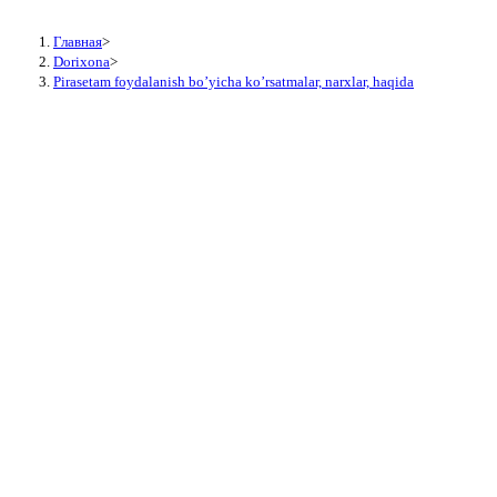
Главная
>
Dorixona
>
Pirasetam foydalanish bo’yicha ko’rsatmalar, narxlar, haqida