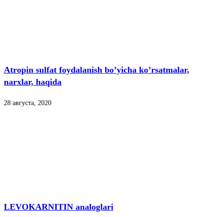
Atropin sulfat foydalanish bo’yicha ko’rsatmalar,
narxlar, haqida
28 августа, 2020
LEVOKARNITIN analoglari