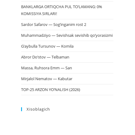
BANKLARGA ORTIQCHA PUL TO‘LAMANG: 0%
KOMISSIYA SIRLARI!
Sardor Safarov — Sog’inganim rost 2
Muhammadziyo — Sevishsak sevishib qo’yorasizmi
G’aybulla Tursunov — Komila
Abror Do’stov — Telbaman
Massa, Ruhsora Emm — San
Mirjalol Nematov — Kabutar
TOP-25 ARZON YO‘NALISH (2026)
Xisoblagich