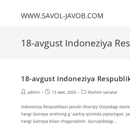
Перейти
к
WWW.SAVOL-JAVOB.COM
содержимому
18-avgust Indoneziya Res
18-avgust Indoneziya Respublik
Автор
Запись
Рубрика
admin
13 мая, 2020
Muhim sanalar
записи:
опубликована:
записи:
Indoneziya Respublikasi Janubi-Sharqiy Osiyodagi davla
Yangi Gvineya orolining g`aarbiy qismida joylashgan. 
Yangi Gvineya bilan chegaradosh. Quruqlikdagi…