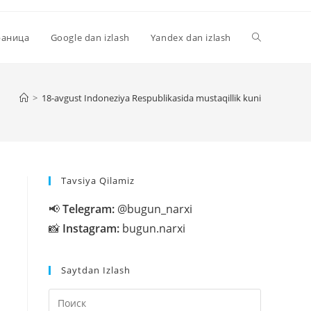
Переключи
раница
Google dan izlash
Yandex dan izlash
поиск
>
18-avgust Indoneziya Respublikasida mustaqillik kuni
по
Tavsiya Qilamiz
веб-
📢
Telegram:
@bugun_narxi
📸
Instagram:
bugun.narxi
сайту
Saytdan Izlash
Нажмите