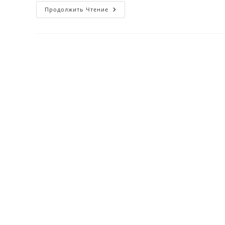
18-
Продолжить Чтение
Avgust
Indoneziya
Respublikasida
Mustaqillik
Kuni