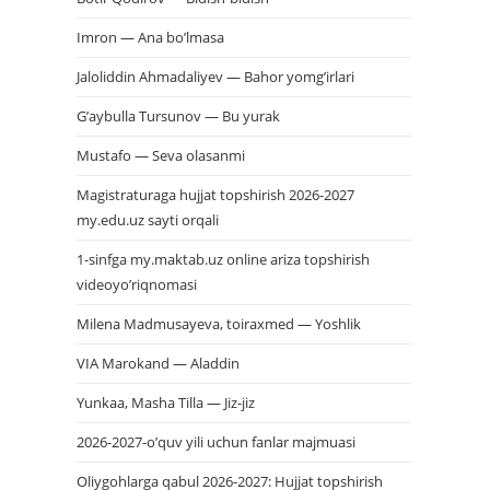
Imron — Ana bo’lmasa
Jaloliddin Ahmadaliyev — Bahor yomg’irlari
G’aybulla Tursunov — Bu yurak
Mustafo — Seva olasanmi
Magistraturaga hujjat topshirish 2026-2027
my.edu.uz sayti orqali
1-sinfga my.maktab.uz online ariza topshirish
videoyo’riqnomasi
Milena Madmusayeva, toiraxmed — Yoshlik
VIA Marokand — Aladdin
Yunkaa, Masha Tilla — Jiz-jiz
2026-2027-o’quv yili uchun fanlar majmuasi
Oliygohlarga qabul 2026-2027: Hujjat topshirish