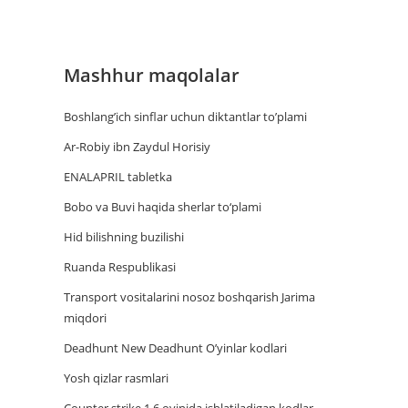
Mashhur maqolalar
Boshlang’ich sinflar uchun diktantlar to’plami
Ar-Robiy ibn Zaydul Horisiy
ENALAPRIL tabletka
Bobo va Buvi haqida sherlar to‘plami
Hid bilishning buzilishi
Ruanda Respublikasi
Trаnsport vositаlаrini nosoz boshqаrish Jаrimа
miqdori
Deadhunt New Deadhunt O’yinlar kodlari
Yosh qizlar rasmlari