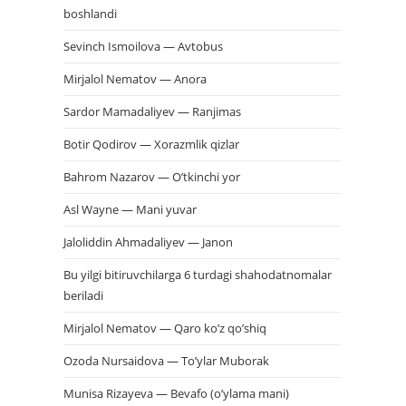
boshlandi
Sevinch Ismoilova — Avtobus
Mirjalol Nematov — Anora
Sardor Mamadaliyev — Ranjimas
Botir Qodirov — Xorazmlik qizlar
Bahrom Nazarov — O’tkinchi yor
Asl Wayne — Mani yuvar
Jaloliddin Ahmadaliyev — Janon
Bu yilgi bitiruvchilarga 6 turdagi shahodatnomalar
beriladi
Mirjalol Nematov — Qaro ko’z qo’shiq
Ozoda Nursaidova — To’ylar Muborak
Munisa Rizayeva — Bevafo (o’ylama mani)