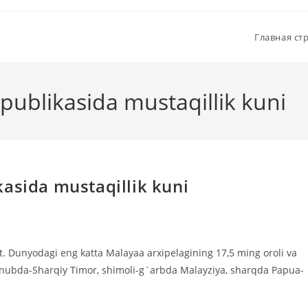
Главная ст
publikasida mustaqillik kuni
asida mustaqillik kuni
t. Dunyodagi eng katta Malayaa arxipelagining 17,5 ming oroli va
Janubda-Sharqiy Timor, shimoli-g`arbda Malayziya, sharqda Papua-