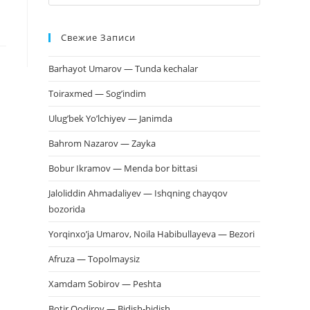
клавишу
Escape,
Свежие Записи
чтобы
закрыть
Barhayot Umarov — Tunda kechalar
панель
поиска.
Toiraxmed — Sog’indim
Ulug’bek Yo’lchiyev — Janimda
Bahrom Nazarov — Zayka
Bobur Ikramov — Menda bor bittasi
Jaloliddin Ahmadaliyev — Ishqning chayqov
bozorida
Yorqinxo’ja Umarov, Noila Habibullayeva — Bezori
Afruza — Topolmaysiz
Xamdam Sobirov — Peshta
Botir Qodirov — Bidish-bidish