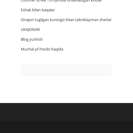
Counter strike 1.6 oyinida ishlatiladigan kodlar
Eshak bilan baqalar
Onajon tugilgan kuningiz bilan tabriklayman sherlar
UKAJONIM
Blog yuritish
Muchal yil hisobi haqida