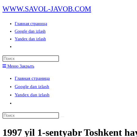
Перейти
WWW.SAVOL-JAVOB.COM
к
содержимому
Главная страница
Google dan izlash
Yandex dan izlash
Переключить
поиск
Нажмите
по
клавишу
Меню
Закрыть
веб-
Escape,
сайту
Главная страница
чтобы
Google dan izlash
закрыть
Yandex dan izlash
панель
Переключить
поиска.
поиск
Поиск
по
на
веб-
1997 yil 1-sentyabr Toshkent hay
сайте
сайту