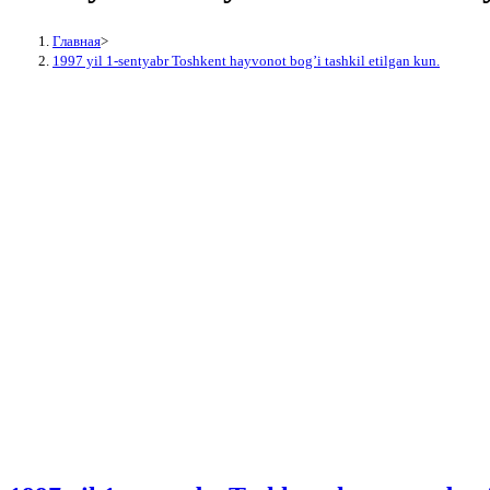
Главная
>
1997 yil 1-sentyabr Toshkent hayvonot bog’i tashkil etilgan kun.