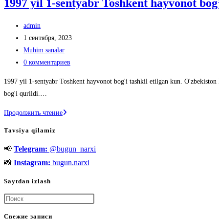
1997 yil 1-sentyabr Toshkent hayvonot bog’i
Автор
admin
записи:
Запись
1 сентября, 2023
опубликована:
Рубрика
Muhim sanalar
записи:
Комментарии
0 комментариев
к
1997 yil 1-sentyabr Toshkent hayvonot bog'i tashkil etilgan kun. O'zbekisto
записи:
bog'i qurildi.…
1997
Продолжить чтение
yil
Tavsiya qilamiz
1-
📢
Telegram:
@bugun_narxi
sentyabr
Toshkent
📸
Instagram:
bugun.narxi
hayvonot
Saytdan izlash
bog’i
tashkil
Нажмите
etilgan
клавишу
Свежие записи