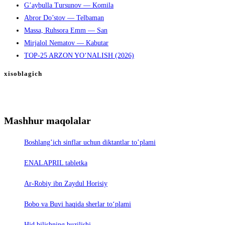
G’aybulla Tursunov — Komila
Abror Do’stov — Telbaman
Massa, Ruhsora Emm — San
Mirjalol Nematov — Kabutar
TOP-25 ARZON YO‘NALISH (2026)
xisoblagich
Mashhur maqolalar
Boshlang’ich sinflar uchun diktantlar to’plami
ENALAPRIL tabletka
Ar-Robiy ibn Zaydul Horisiy
Bobo va Buvi haqida sherlar to‘plami
Hid bilishning buzilishi