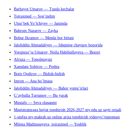
kun.
Escape,
Barhayot Umarov — Tunda kechalar
чтобы
Toiraxmed — Sog’indim
закрыть
Ulug’bek Yo’lchiyev — Janimda
панель
Bahrom Nazarov — Zayka
поиска.
Bobur Ikramov — Menda bor bittasi
Jaloliddin Ahmadaliyev — Ishqning chayqov bozorida
Yorqinxo’ja Umarov, Noila Habibullayeva — Bezori
Afruza — Topolmaysiz
Xamdam Sobirov — Peshta
Botir Qodirov — Bidish-bidish
Imron — Ana bo’lmasa
Jaloliddin Ahmadaliyev — Bahor yomg’irlari
G’aybulla Tursunov — Bu yurak
Mustafo — Seva olasanmi
Magistraturaga hujjat topshirish 2026-2027 my.edu.uz sayti orqali
1-sinfga my.maktab.uz online ariza topshirish videoyo’riqnomasi
Milena Madmusayeva, toiraxmed — Yoshlik