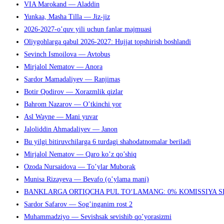
VIA Marokand — Aladdin
Yunkaa, Masha Tilla — Jiz-jiz
2026-2027-o’quv yili uchun fanlar majmuasi
Oliygohlarga qabul 2026-2027: Hujjat topshirish boshlandi
Sevinch Ismoilova — Avtobus
Mirjalol Nematov — Anora
Sardor Mamadaliyev — Ranjimas
Botir Qodirov — Xorazmlik qizlar
Bahrom Nazarov — O’tkinchi yor
Asl Wayne — Mani yuvar
Jaloliddin Ahmadaliyev — Janon
Bu yilgi bitiruvchilarga 6 turdagi shahodatnomalar beriladi
Mirjalol Nematov — Qaro ko’z qo’shiq
Ozoda Nursaidova — To’ylar Muborak
Munisa Rizayeva — Bevafo (o’ylama mani)
BANKLARGA ORTIQCHA PUL TO‘LAMANG: 0% KOMISSIYA S
Sardor Safarov — Sog’inganim rost 2
Muhammadziyo — Sevishsak sevishib qo’yorasizmi