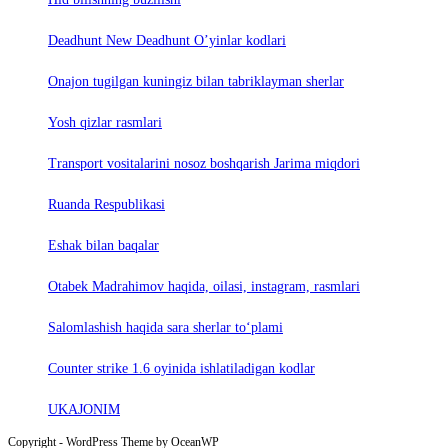
Deadhunt New Deadhunt O’yinlar kodlari
Onajon tugilgan kuningiz bilan tabriklayman sherlar
Yosh qizlar rasmlari
Trаnsport vositаlаrini nosoz boshqаrish Jаrimа miqdori
Ruanda Respublikasi
Eshak bilan baqalar
Otabek Madrahimov haqida, oilasi, instagram, rasmlari
Salomlashish haqida sara sherlar to‘plami
Counter strike 1.6 oyinida ishlatiladigan kodlar
UKAJONIM
Copyright - WordPress Theme by OceanWP